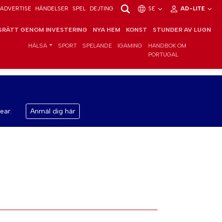
ADVERTISE
HÄNDELSER
SPEL
DEJTING
SE
AD-LITE
RÄTT GENOM INVESTERING
NYA HEM
KONST
STUNDER AV LUGN
HÄLSA
SPORT
SPELANDE
IGAMING
HANDBOK OM
PORTUGAL
ear.
Anmäl dig här