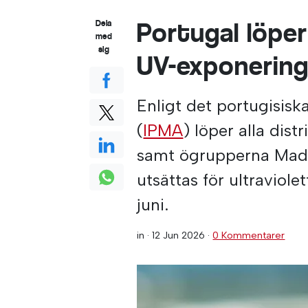
Portugal löper
Dela
med
sig
UV-exponerin
Enligt det portugisisk
(
IPMA
) löper alla dist
samt ögrupperna Made
utsättas för ultraviol
juni.
in ·
12 Jun 2026
·
0 Kommentarer