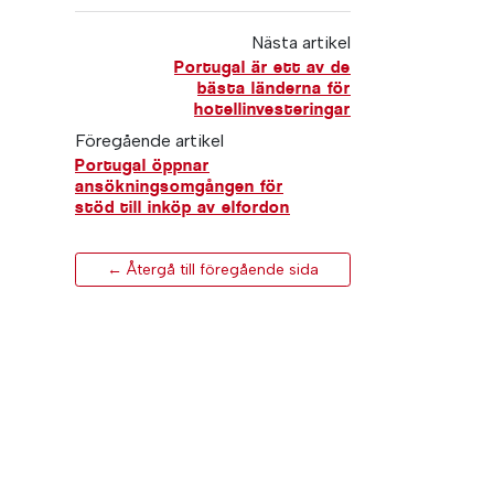
Nästa artikel
Portugal är ett av de
bästa länderna för
hotellinvesteringar
Föregående artikel
Portugal öppnar
ansökningsomgången för
stöd till inköp av elfordon
← Återgå till föregående sida