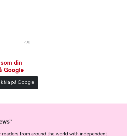
 som din
på Google
 källa på Google
News”
r readers from around the world with independent,