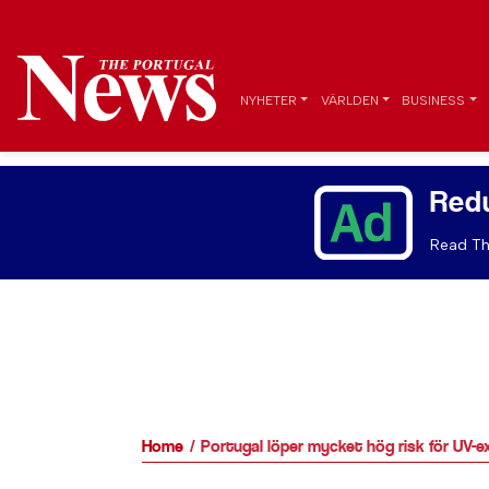
NYHETER
VÄRLDEN
BUSINESS
Red
Read Th
Home
Portugal löper mycket hög risk för UV-e