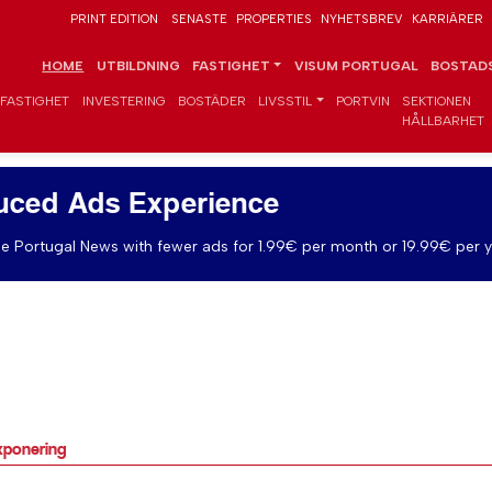
PRINT EDITION
SENASTE
PROPERTIES
NYHETSBREV
KARRIÄRER
HOME
UTBILDNING
FASTIGHET
VISUM PORTUGAL
BOSTADS
FASTIGHET
INVESTERING
BOSTÄDER
LIVSSTIL
PORTVIN
SEKTIONEN
HÅLLBARHET
uced Ads Experience
e Portugal News with fewer ads for 1.99€ per month or 19.99€ per y
xponering