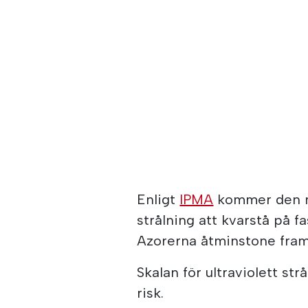
Enligt
IPMA
kommer den my
strålning att kvarstå på 
Azorerna åtminstone fram t
Skalan för ultraviolett str
risk.