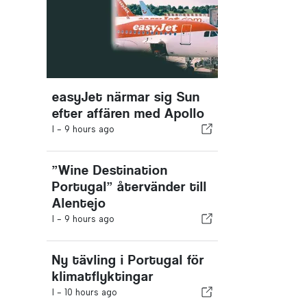
easyJet närmar sig Sun
efter affären med Apollo
I -
9 hours ago
”Wine Destination
Portugal” återvänder till
Alentejo
I -
9 hours ago
Ny tävling i Portugal för
klimatflyktingar
I -
10 hours ago