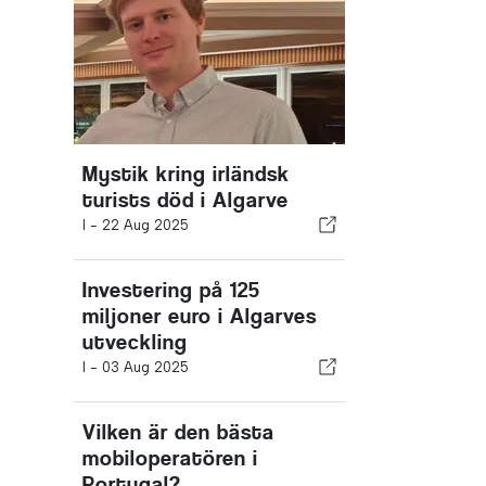
Mystik kring irländsk
turists död i Algarve
I -
22 Aug 2025
Investering på 125
miljoner euro i Algarves
utveckling
I -
03 Aug 2025
Vilken är den bästa
mobiloperatören i
Portugal?