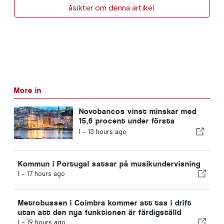
åsikter om denna artikel.
More in
Novobancos vinst minskar med
15,6 procent under första
halvåret
I -
13 hours ago
Kommun i Portugal satsar på musikundervisning
I -
17 hours ago
Metrobussen i Coimbra kommer att tas i drift
utan att den nya funktionen är färdigställd
I -
19 hours ago