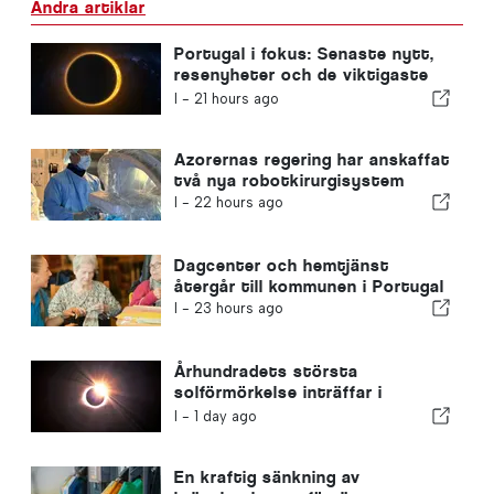
Andra artiklar
Portugal i fokus: Senaste nytt,
resenyheter och de viktigaste
nyheterna som dominerar
I -
21 hours ago
rubrikerna
Azorernas regering har anskaffat
två nya robotkirurgisystem
I -
22 hours ago
Dagcenter och hemtjänst
återgår till kommunen i Portugal
I -
23 hours ago
Århundradets största
solförmörkelse inträffar i
Portugal
I -
1 day ago
En kraftig sänkning av