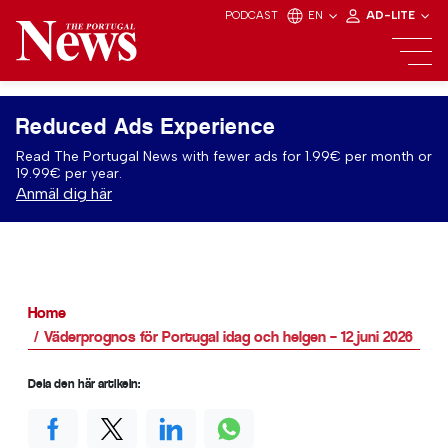
PODCAST
EN
AD-LITE
Reduced Ads Experience
Read The Portugal News with fewer ads for 1.99€ per month or
19.99€ per year.
Anmäl dig här
Home
Väderprognos för Portugal idag och helgen – 12 juni 2026
Dela den här artikeln: