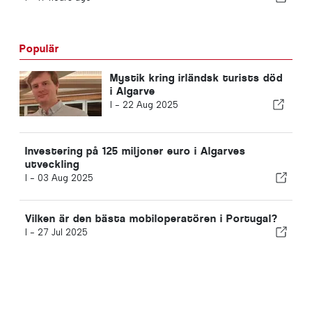
Populär
Mystik kring irländsk turists död
i Algarve
I -
22 Aug 2025
Investering på 125 miljoner euro i Algarves
utveckling
I -
03 Aug 2025
Vilken är den bästa mobiloperatören i Portugal?
I -
27 Jul 2025