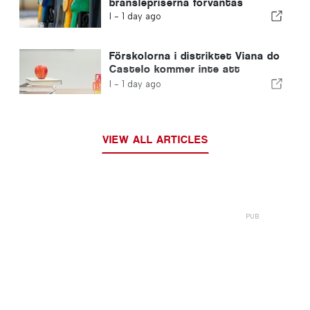
bränslepriserna förväntas
I -
1 day ago
Förskolorna i distriktet Viana do
Castelo kommer inte att
stängas
I -
1 day ago
VIEW ALL ARTICLES