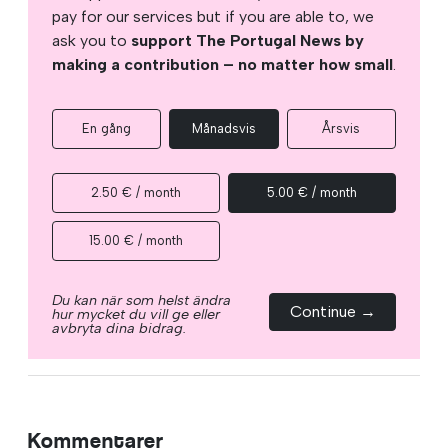
pay for our services but if you are able to, we
ask you to
support The Portugal News by
making a contribution – no matter how small
.
En gång
Månadsvis
Årsvis
2.50 € / month
5.00 € / month
15.00 € / month
Du kan när som helst ändra
Continue →
hur mycket du vill ge eller
avbryta dina bidrag.
Kommentarer