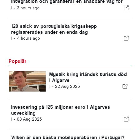
integration och garanterar en snabbare väg för
invandrare
I -
3 hours ago
120 stick av portugisiska krigsskepp
registrerades under en enda dag
I -
4 hours ago
Populär
Mystik kring irländsk turists död
i Algarve
I -
22 Aug 2025
Investering på 125 miljoner euro i Algarves
utveckling
I -
03 Aug 2025
Vilken är den bästa mobiloperatören i Portugal?