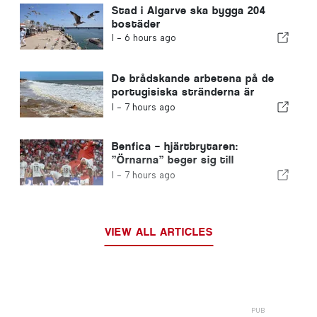
Stad i Algarve ska bygga 204
bostäder
I -
6 hours ago
De brådskande arbetena på de
portugisiska stränderna är
avslutade
I -
7 hours ago
Benfica – hjärtbrytaren:
”Örnarna” beger sig till
Edinburgh med ena foten redan i
I -
7 hours ago
nästa omgång
VIEW ALL ARTICLES