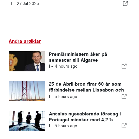
I -
27 Jul 2025
Andra artiklar
Premiärministern åker på
semester till Algarve
I -
4 hours ago
25 de Abril-bron firar 60 år som
förbindelse mellan Lissabon och
Almada
I -
5 hours ago
Antalet nyetablerade företag i
Portugal minskar med 4,2 %
I -
5 hours ago