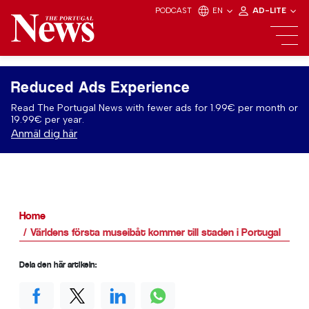
PODCAST
EN
AD-LITE
Reduced Ads Experience
Read The Portugal News with fewer ads for 1.99€ per month or
19.99€ per year.
Anmäl dig här
Home
Världens första museibåt kommer till staden i Portugal
Dela den här artikeln: