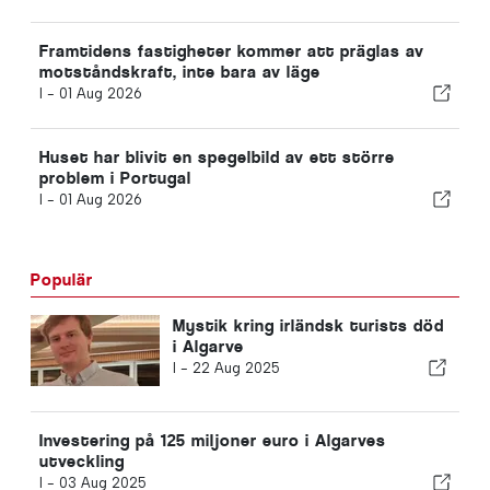
Framtidens fastigheter kommer att präglas av
motståndskraft, inte bara av läge
I -
01 Aug 2026
Huset har blivit en spegelbild av ett större
problem i Portugal
I -
01 Aug 2026
Populär
Mystik kring irländsk turists död
i Algarve
I -
22 Aug 2025
Investering på 125 miljoner euro i Algarves
utveckling
I -
03 Aug 2025