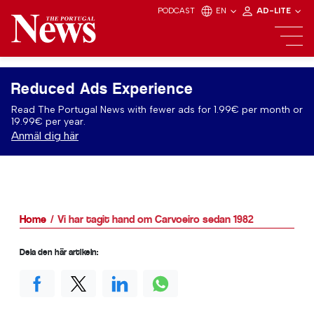
PODCAST
EN
AD-LITE
Reduced Ads Experience
Read The Portugal News with fewer ads for 1.99€ per month or
19.99€ per year.
Anmäl dig här
Home
Vi har tagit hand om Carvoeiro sedan 1982
Dela den här artikeln: