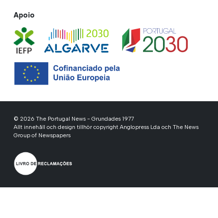
Apoio
© 2026 The Portugal News - Grundades 1977
Allt innehåll och design tillhör copyright Anglopress Lda och The News
Group of Newspapers