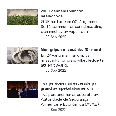
2600 cannabisplantor
beslagtogs
GNR häktade en 60-årig man i
Sertã kommun för cannabisodling
och innehav av vapen och...
I -
03 Sep 2022
Man gripen misstänkt för mord
En 24-årig man har gripits
misstänkt för dråp, vilket ledde till
att en 53-årig...
I -
03 Sep 2022
Två personer arresterade på
grund av spekulationer om
Coldplay-biljetter
Två personer har arresterats av
Autoridade de Segurança
Alimentar e Económica (ASAE)...
I -
02 Sep 2022