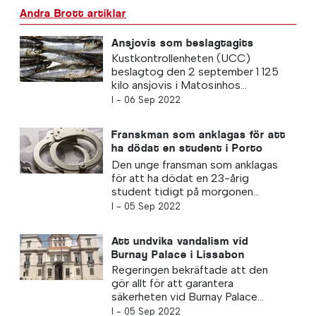
Andra Brott artiklar
Ansjovis som beslagtagits
Kustkontrollenheten (UCC)
beslagtog den 2 september 1 125
kilo ansjovis i Matosinhos...
I -
06 Sep 2022
Franskman som anklagas för att
ha dödat en student i Porto
inleder rättegången
Den unge fransman som anklagas
för att ha dödat en 23-årig
student tidigt på morgonen...
I -
05 Sep 2022
Att undvika vandalism vid
Burnay Palace i Lissabon
Regeringen bekräftade att den
gör allt för att garantera
säkerheten vid Burnay Palace...
I -
05 Sep 2022