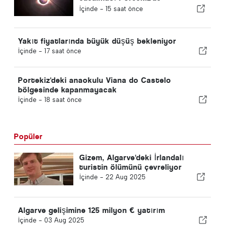
gerçekleşiyor
İçinde -
15 saat önce
Yakıt fiyatlarında büyük düşüş bekleniyor
İçinde -
17 saat önce
Portekiz'deki anaokulu Viana do Castelo
bölgesinde kapanmayacak
İçinde -
18 saat önce
Popüler
Gizem, Algarve'deki İrlandalı
turistin ölümünü çevreliyor
İçinde -
22 Aug 2025
Algarve gelişimine 125 milyon € yatırım
İçinde -
03 Aug 2025