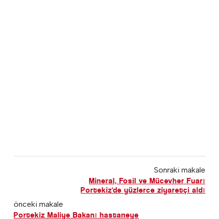
Sonraki makale
Mineral, Fosil ve Mücevher Fuarı
Portekiz'de yüzlerce ziyaretçi aldı
önceki makale
Portekiz Maliye Bakanı hastaneye