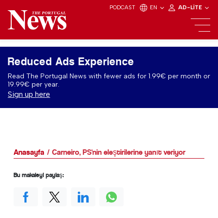
PODCAST
EN
AD-LITE
Reduced Ads Experience
Read The Portugal News with fewer ads for 1.99€ per month or
19.99€ per year.
Sign up here
Anasayfa
Carneiro, PS'nin eleştirilerine yanıt veriyor
Bu makaleyi paylaş: