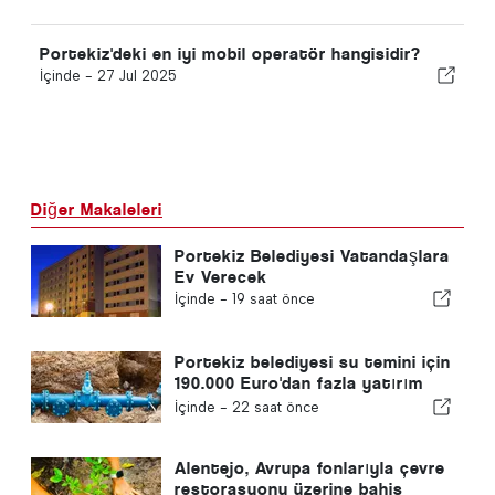
Portekiz'deki en iyi mobil operatör hangisidir?
İçinde -
27 Jul 2025
Diğer Makaleleri
Portekiz Belediyesi Vatandaşlara
Ev Verecek
İçinde -
19 saat önce
Portekiz belediyesi su temini için
190.000 Euro'dan fazla yatırım
yapıyor
İçinde -
22 saat önce
Alentejo, Avrupa fonlarıyla çevre
restorasyonu üzerine bahis