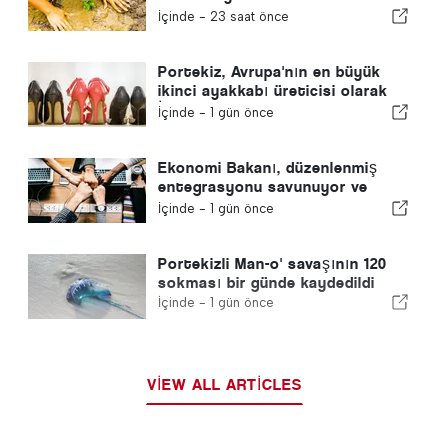
yapıyor
İçinde -
23 saat önce
Portekiz, Avrupa'nın en büyük
ikinci ayakkabı üreticisi olarak
İspanya'yı geride bıraktı
İçinde -
1 gün önce
Ekonomi Bakanı, düzenlenmiş
entegrasyonu savunuyor ve
göçmenler için hızlı bir kanal
İçinde -
1 gün önce
sağlıyor
Portekizli Man-o' savaşının 120
sokması bir günde kaydedildi
İçinde -
1 gün önce
VIEW ALL ARTICLES