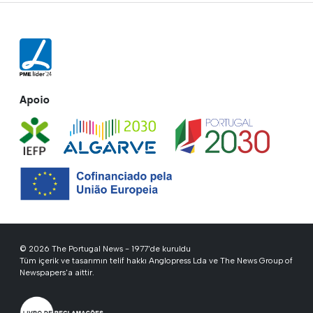
Apoio
© 2026 The Portugal News - 1977'de kuruldu
Tüm içerik ve tasarımın telif hakkı Anglopress Lda ve The News Group of
Newspapers'a aittir.