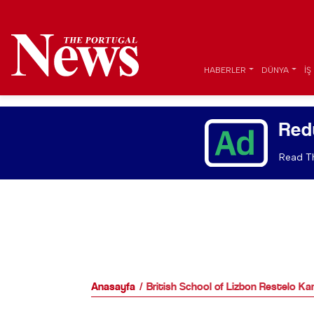
HABERLER
DÜNYA
İŞ
Red
Read Th
Anasayfa
British School of Lizbon Restelo Kam