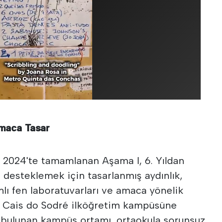
maca Tasar
l 2024'te tamamlanan
Aşama I, 6. Yıldan
 desteklemek için tasarlanmış aydınlık,
mlı fen laboratuvarları ve amaca yönelik
dı. Cais do Sodré ilköğretim kampüsüne
 bulunan kampüs ortamı, ortaokula sorunsuz