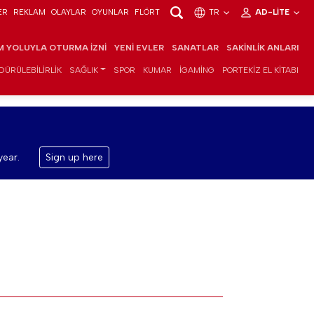
ER
REKLAM
OLAYLAR
OYUNLAR
FLÖRT
TR
AD-LITE
IM YOLUYLA OTURMA İZNI
YENI EVLER
SANATLAR
SAKINLIK ANLARI
DÜRÜLEBILIRLIK
SAĞLIK
SPOR
KUMAR
IGAMING
PORTEKIZ EL KITABI
year.
Sign up here