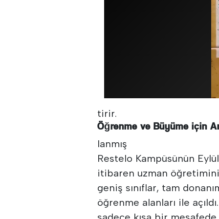
tirir.
Öğrenme ve Büyüme için A
lanmış
Restelo Kampüsünün Eylü
itibaren uzman öğretimini
geniş sınıflar, tam donanı
öğrenme alanları ile açıl
sadece kısa bir mesafede