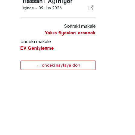
Hassan'ı Ağırlıyor
İçinde -
09 Jun 2026
Sonraki makale
Yakıt fiyatları artacak
önceki makale
EV Genişletme
← önceki sayfaya dön