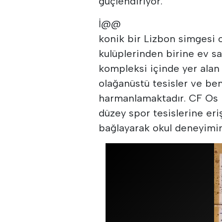
güçlendiriyor.
İ@@
konik bir Lizbon simgesi o
kulüplerinden birine ev s
kompleksi içinde yer ala
olağanüstü tesisler ve ben
harmanlamaktadır. CF Os B
düzey spor tesislerine eriş
bağlayarak okul deneyimin