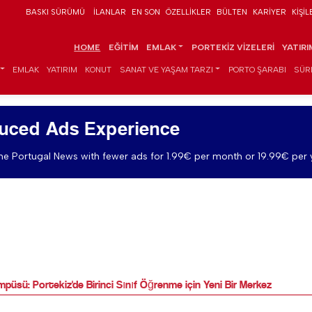
BASKI SÜRÜMÜ
İLANLAR
EN SON
ÖZELLIKLER
BÜLTEN
KARIYER
KIŞIL
HOME
EĞITIM
EMLAK
PORTEKIZ VIZELERI
YATIR
EMLAK
YATIRIM
KONUT
SANAT VE YAŞAM TARZI
PORTO ŞARABI
SÜR
uced Ads Experience
e Portugal News with fewer ads for 1.99€ per month or 19.99€ per 
püsü: Portekiz'de Birinci Sınıf Öğrenme için Yeni Bir Merkez