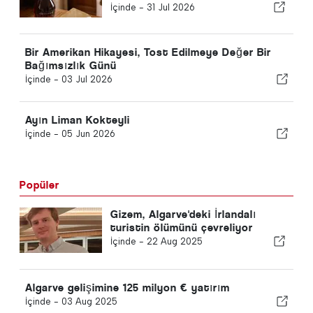
Tanıttı
İçinde -
31 Jul 2026
Bir Amerikan Hikayesi, Tost Edilmeye Değer Bir
Bağımsızlık Günü
İçinde -
03 Jul 2026
Ayın Liman Kokteyli
İçinde -
05 Jun 2026
Popüler
Gizem, Algarve'deki İrlandalı
turistin ölümünü çevreliyor
İçinde -
22 Aug 2025
Algarve gelişimine 125 milyon € yatırım
İçinde -
03 Aug 2025