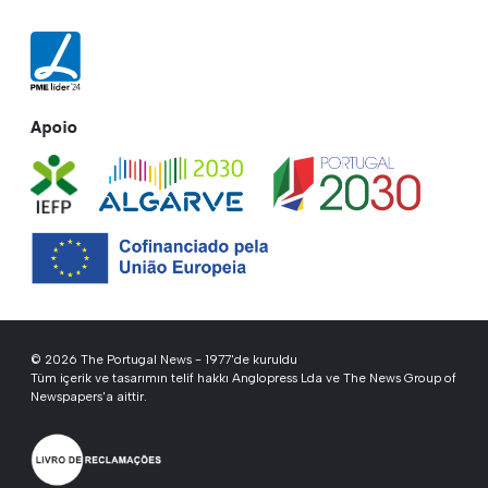
Apoio
© 2026 The Portugal News - 1977'de kuruldu
Tüm içerik ve tasarımın telif hakkı Anglopress Lda ve The News Group of
Newspapers'a aittir.