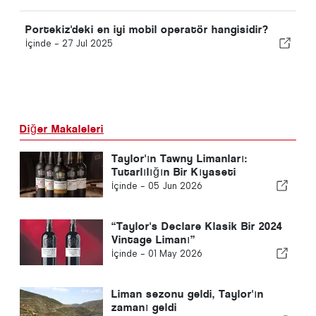
Portekiz'deki en iyi mobil operatör hangisidir?
İçinde -
27 Jul 2025
Diğer Makaleleri
Taylor'ın Tawny Limanları:
Tutarlılığın Bir Kıyaseti
İçinde -
05 Jun 2026
“Taylor's Declare Klasik Bir 2024
Vintage Limanı”
İçinde -
01 May 2026
Liman sezonu geldi, Taylor'ın
zamanı geldi