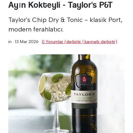
Ayın Kokteyli - Taylor's P&T
Taylor's Chip Dry & Tonic - klasik Port,
modern ferahlatıcı.
in ·
13 Mar 2026
·
0 Yorumlar (değiştir | kaynağı değiştir)