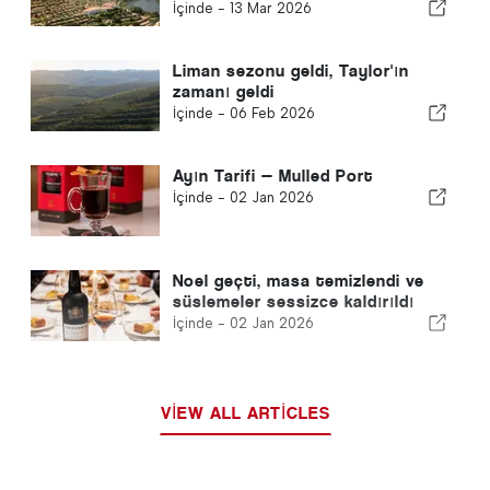
İçinde -
13 Mar 2026
Liman sezonu geldi, Taylor'ın
zamanı geldi
İçinde -
06 Feb 2026
Ayın Tarifi — Mulled Port
İçinde -
02 Jan 2026
Noel geçti, masa temizlendi ve
süslemeler sessizce kaldırıldı
İçinde -
02 Jan 2026
VIEW ALL ARTICLES