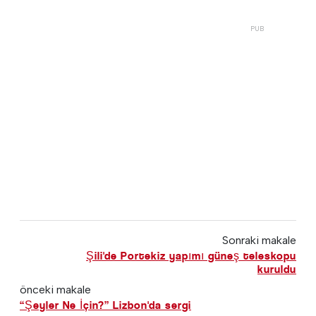
Sonraki makale
Şili'de Portekiz yapımı güneş teleskopu
kuruldu
önceki makale
“Şeyler Ne İçin?” Lizbon'da sergi