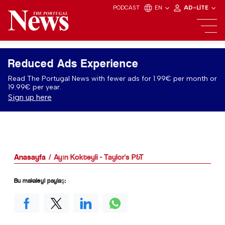
PODCAST
EN
AD-LITE
Reduced Ads Experience
Read The Portugal News with fewer ads for 1.99€ per month or
19.99€ per year.
Sign up here
Anasayfa
Ayın Kokteyli - Taylor's P&T
Bu makaleyi paylaş: