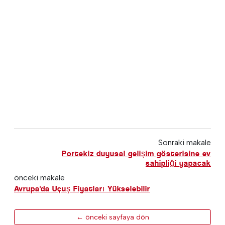
Sonraki makale
Portekiz duyusal gelişim gösterisine ev
sahipliği yapacak
önceki makale
Avrupa'da Uçuş Fiyatları Yükselebilir
← önceki sayfaya dön