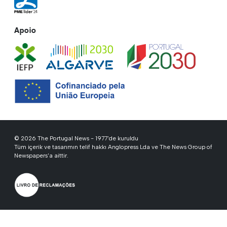
Apoio
© 2026 The Portugal News - 1977'de kuruldu
Tüm içerik ve tasarımın telif hakkı Anglopress Lda ve The News Group of
Newspapers'a aittir.