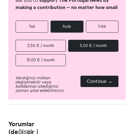
ask you to
support The Portugal News by
making a contribution – no matter how small
.
Tek
Aylık
Yıllık
2,50 € / month
5,00 € / month
15,00 € / month
Verdiğiniz miktarı
Continue →
değiştirebilir veya
katkılarınızı istediğiniz
zaman iptal edebilirsiniz.
Yorumlar
(değiştir |