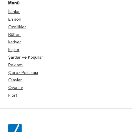
Menü
İlanlar
En son
Özellikler
Bülten
kariyer
Kişiler
Şartlar ve Koşullar
Reklam
Çerez Politikası
Olaylar
Oyunlar
Flört