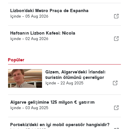
Lizbon'daki Metro Praça de Espanha
İçinde -
05 Aug 2026
Haftanın Lizbon Kafesi: Nicola
İçinde -
02 Aug 2026
Popüler
Gizem, Algarve'deki İrlandalı
turistin ölümünü çevreliyor
İçinde -
22 Aug 2025
Algarve gelişimine 125 milyon € yatırım
İçinde -
03 Aug 2025
Portekiz'deki en iyi mobil operatör hangisidir?