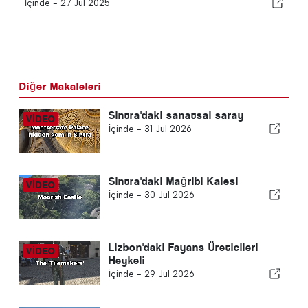
İçinde -
27 Jul 2025
Diğer Makaleleri
Sintra'daki sanatsal saray
İçinde -
31 Jul 2026
Sintra'daki Mağribi Kalesi
İçinde -
30 Jul 2026
Lizbon'daki Fayans Üreticileri
Heykeli
İçinde -
29 Jul 2026