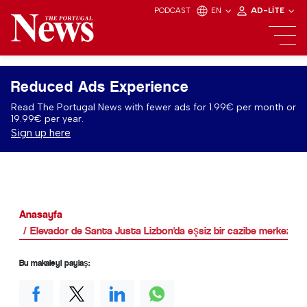
PODCAST
EN
AD-LITE
Reduced Ads Experience
Read The Portugal News with fewer ads for 1.99€ per month or
19.99€ per year.
Sign up here
Anasayfa
Elevador de Santa Justa Lizbon'da eşsiz bir cazibe merkezidir
Bu makaleyi paylaş: