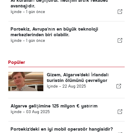
AI kuralları değiştirdi. İletişim artık rekabet
avantajıdır.
İçinde -
1 gün önce
Portekiz, Avrupa'nın en büyük teknoloji
merkezlerinden biri olabilir.
İçinde -
1 gün önce
Popüler
Gizem, Algarve'deki İrlandalı
turistin ölümünü çevreliyor
İçinde -
22 Aug 2025
Algarve gelişimine 125 milyon € yatırım
İçinde -
03 Aug 2025
Portekiz'deki en iyi mobil operatör hangisidir?