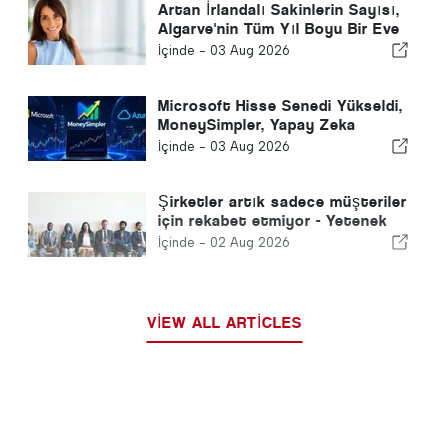
Artan İrlandalı Sakinlerin Sayısı,
Algarve'nin Tüm Yıl Boyu Bir Eve
Dönüşümünü Vurguluyor
İçinde -
03 Aug 2026
Microsoft Hisse Senedi Yükseldi,
MoneySimpler, Yapay Zeka
Otomatik Ticaret ile
İçinde -
03 Aug 2026
Yatırımcıların Pasif Gelir
Oluşturmasına Yardımcı Oluyor
Şirketler artık sadece müşteriler
için rekabet etmiyor - Yetenek
için rekabet ediyorlar
İçinde -
02 Aug 2026
VIEW ALL ARTICLES