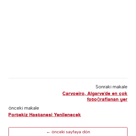
Sonraki makale
Carvoeiro, Algarve'de en çok
fotoğraflanan yer
önceki makale
Portekiz Hastanesi Yenilenecek
← önceki sayfaya dön