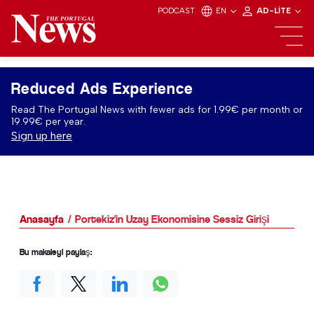
PODCAST
EN
AD-LITE
Reduced Ads Experience
Read The Portugal News with fewer ads for 1.99€ per month or
19.99€ per year.
Sign up here
Anasayfa
Portekiz'in Uzay Ekonomisine Sessiz Girişi
Bu makaleyi paylaş: