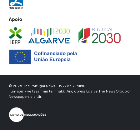
Apoio
© 2026 The Portugal News - 1977'de kuruldu
Tüm içerik ve tasarımın telif hakkı Anglopress Lda ve The News Group of
Newspapers'a aittir.