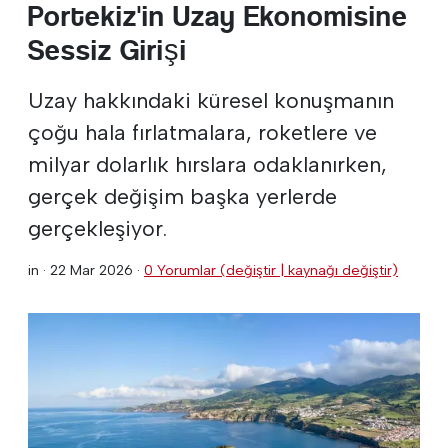
Portekiz'in Uzay Ekonomisine
Sessiz Girişi
Uzay hakkındaki küresel konuşmanın
çoğu hala fırlatmalara, roketlere ve
milyar dolarlık hırslara odaklanırken,
gerçek değişim başka yerlerde
gerçekleşiyor.
in ·
22 Mar 2026
·
0 Yorumlar (değiştir | kaynağı değiştir)