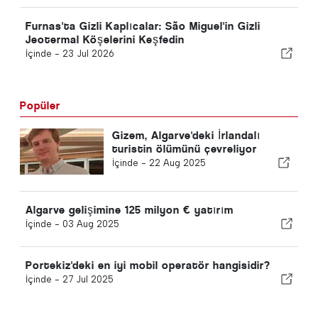
Furnas'ta Gizli Kaplıcalar: São Miguel'in Gizli
Jeotermal Köşelerini Keşfedin
İçinde -
23 Jul 2026
Popüler
Gizem, Algarve'deki İrlandalı
turistin ölümünü çevreliyor
İçinde -
22 Aug 2025
Algarve gelişimine 125 milyon € yatırım
İçinde -
03 Aug 2025
Portekiz'deki en iyi mobil operatör hangisidir?
İçinde -
27 Jul 2025