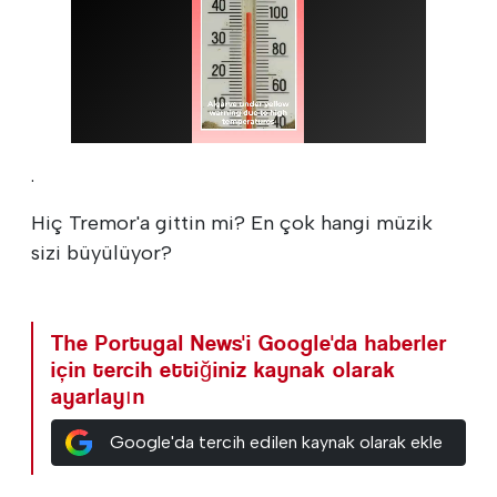
.
Hiç Tremor'a gittin mi? En çok hangi müzik
sizi büyülüyor?
The Portugal News'i Google'da haberler
için tercih ettiğiniz kaynak olarak
ayarlayın
Google'da tercih edilen kaynak olarak ekle