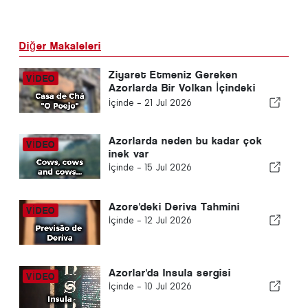
Diğer Makaleleri
Ziyaret Etmeniz Gereken
Azorlarda Bir Volkan İçindeki
Rahat Çay Evi
İçinde -
21 Jul 2026
Azorlarda neden bu kadar çok
inek var
İçinde -
15 Jul 2026
Azore'deki Deriva Tahmini
İçinde -
12 Jul 2026
Azorlar'da Insula sergisi
İçinde -
10 Jul 2026