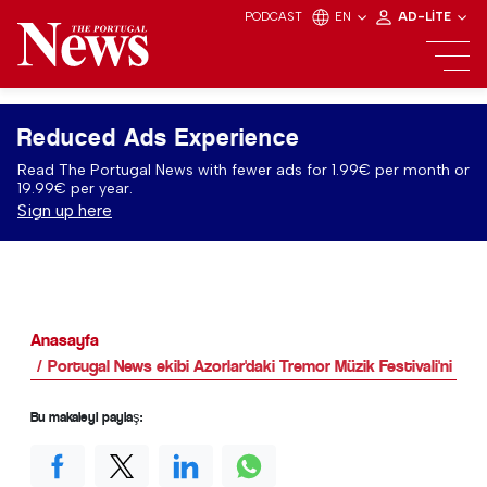
PODCAST
EN
AD-LITE
Reduced Ads Experience
Read The Portugal News with fewer ads for 1.99€ per month or
19.99€ per year.
Sign up here
Anasayfa
Portugal News ekibi Azorlar'daki Tremor Müzik Festivali'ni ziya
Bu makaleyi paylaş: