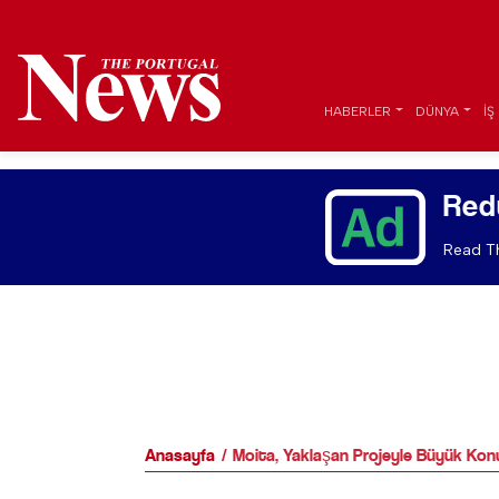
HABERLER
DÜNYA
İŞ
Red
Read Th
Anasayfa
Moita, Yaklaşan Projeyle Büyük Kon