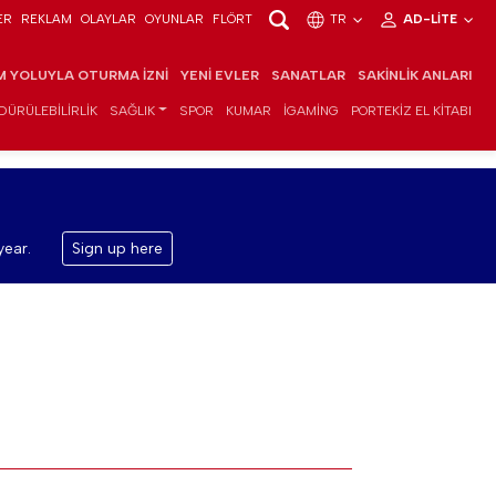
ER
REKLAM
OLAYLAR
OYUNLAR
FLÖRT
TR
AD-LITE
IM YOLUYLA OTURMA İZNI
YENI EVLER
SANATLAR
SAKINLIK ANLARI
DÜRÜLEBILIRLIK
SAĞLIK
SPOR
KUMAR
IGAMING
PORTEKIZ EL KITABI
year.
Sign up here