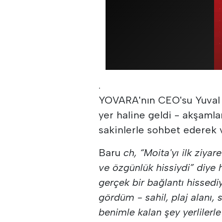
.
YOVARA'nın CEO'su Yuval B
yer haline geldi - akşamlar
sakinlerle sohbet ederek v
Baru
ch, “Moita'yı ilk ziya
ve özgünlük hissiydi” diye h
gerçek bir bağlantı hissed
gördüm - sahil, plaj alanı,
benimle kalan şey yerlilerl