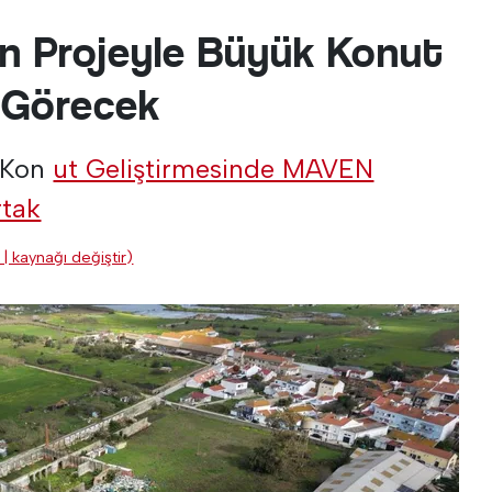
an Projeyle Büyük Konut
 Görecek
 Kon
ut Geliştirmesinde MAVEN
rtak
 | kaynağı değiştir)