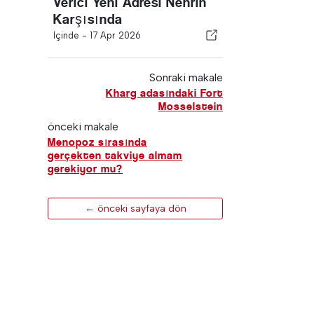
Verici Yeni Adresi Nehrin
Karşısında
İçinde -
17 Apr 2026
Sonraki makale
Kharg adasındaki Fort
Mosselstein
önceki makale
Menopoz sırasında
gerçekten takviye almam
gerekiyor mu?
← önceki sayfaya dön