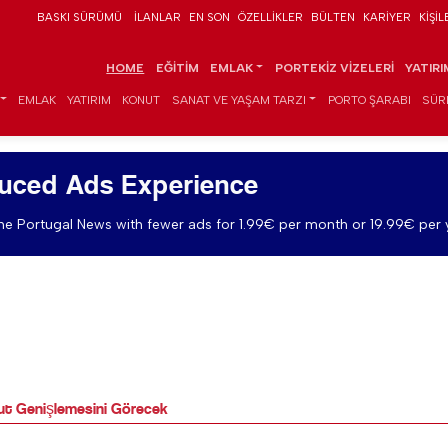
BASKI SÜRÜMÜ
İLANLAR
EN SON
ÖZELLIKLER
BÜLTEN
KARIYER
KIŞIL
HOME
EĞITIM
EMLAK
PORTEKIZ VIZELERI
YATIR
EMLAK
YATIRIM
KONUT
SANAT VE YAŞAM TARZI
PORTO ŞARABI
SÜR
uced Ads Experience
e Portugal News with fewer ads for 1.99€ per month or 19.99€ per 
ut Genişlemesini Görecek