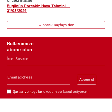
önceki makale
Bugünün Portekiz Hava Tahmini —
31/03/2026
← önceki sayfaya dön
Bültenimize
abone olun
İsim Soyisim
Email address
Abone ol
Şartlar ve koşullar
okudum ve kabul ediyorum