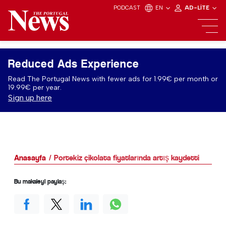
PODCAST
EN
AD-LITE
Reduced Ads Experience
Read The Portugal News with fewer ads for 1.99€ per month or
19.99€ per year.
Sign up here
Anasayfa
Portekiz çikolata fiyatlarında artış kaydetti
Bu makaleyi paylaş: