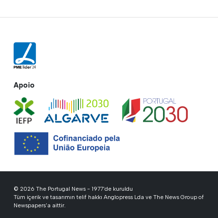
Apoio
© 2026 The Portugal News - 1977'de kuruldu
Tüm içerik ve tasarımın telif hakkı Anglopress Lda ve The News Group of
Newspapers'a aittir.