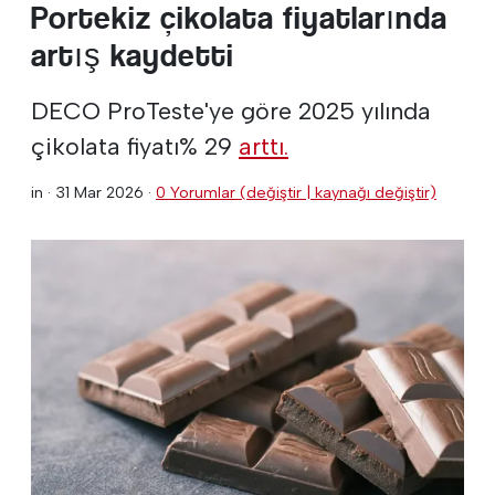
Portekiz çikolata fiyatlarında
artış kaydetti
DECO ProTeste'ye göre 2025 yılında
çikolata fiyatı% 29
arttı.
in ·
31 Mar 2026
·
0 Yorumlar (değiştir | kaynağı değiştir)