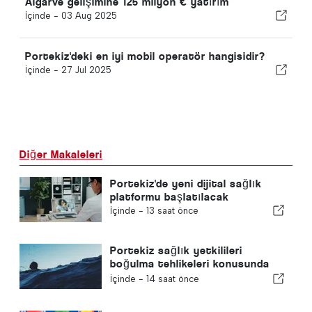
Algarve gelişimine 125 milyon € yatırım
İçinde -
03 Aug 2025
Portekiz'deki en iyi mobil operatör hangisidir?
İçinde -
27 Jul 2025
Diğer Makaleleri
Portekiz'de yeni dijital sağlık
platformu başlatılacak
İçinde -
13 saat önce
Portekiz sağlık yetkilileri
boğulma tehlikeleri konusunda
uyardı
İçinde -
14 saat önce