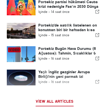
Portekiz partisi hükümeti Ceuta
krizi nedeniyle Fas'ın 2030 Dünya
Kupası ev sahipliğini yeniden
İçinde -
14 saat önce
gözden geçirmeye çağırdı
Portekiz'de satılık listelenen on
konuttan biri bir haftadan kısa
bir sürede satılıyor
İçinde -
15 saat önce
Portekiz Bugün Hava Durumu (6
Ağustos): Tahmin, Sıcaklıklar &
Ne Beklenmeli
İçinde -
16 saat önce
Yaşlı İngiliz gezginler Avrupa
Birliği'nin yeni parmak izi
kontrolleri ile mücadele ediyor
İçinde -
16 saat önce
VIEW ALL ARTICLES