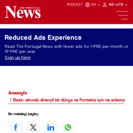
PODCAST
EN
AD-LITE
Reduced Ads Experience
Read The Portugal News with fewer ads for 1.99€ per month or
19.99€ per year.
Sign up here
Anasayfa
Baskı altında dirençli bir dünya ve Portekiz için ne anlama gel
Bu makaleyi paylaş: