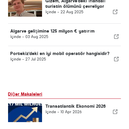
Gizem, Algarve'deki İrlandalı
turistin ölümünü çevreliyor
İçinde -
22 Aug 2025
Algarve gelişimine 125 milyon € yatırım
İçinde -
03 Aug 2025
Portekiz'deki en iyi mobil operatör hangisidir?
İçinde -
27 Jul 2025
Diğer Makaleleri
Transatlantik Ekonomi 2026
İçinde -
10 Apr 2026