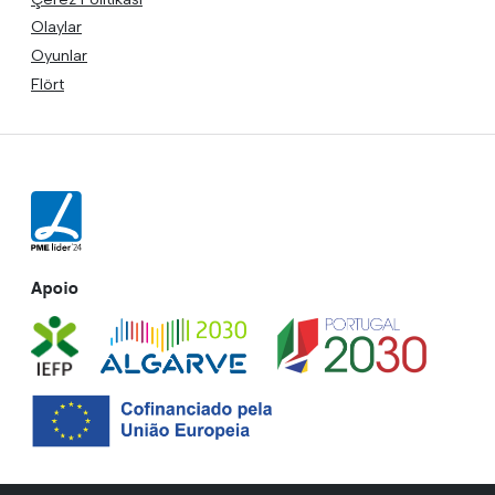
Olaylar
Oyunlar
Flört
Apoio