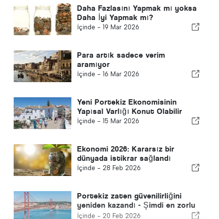
Daha Fazlasını Yapmak mı yoksa
Daha İyi Yapmak mı?
İçinde -
19 Mar 2026
Para artık sadece verim
aramıyor
İçinde -
16 Mar 2026
Yeni Portekiz Ekonomisinin
Yapısal Varlığı Konut Olabilir
İçinde -
15 Mar 2026
Ekonomi 2026: Kararsız bir
dünyada istikrar sağlandı
İçinde -
28 Feb 2026
Portekiz zaten güvenilirliğini
yeniden kazandı - Şimdi en zorlu
aşama başlıyor
İçinde -
20 Feb 2026