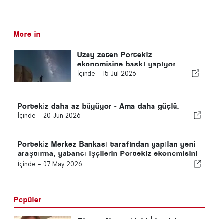
More in
Uzay zaten Portekiz
ekonomisine baskı yapıyor
İçinde -
15 Jul 2026
Portekiz daha az büyüyor - Ama daha güçlü.
İçinde -
20 Jun 2026
Portekiz Merkez Bankası tarafından yapılan yeni
araştırma, yabancı işçilerin Portekiz ekonomisini
güçlendirdiğini gösteriyor
İçinde -
07 May 2026
Popüler