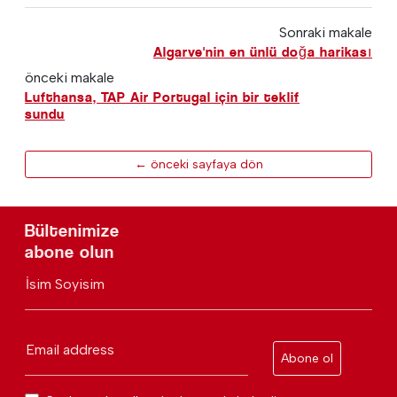
Sonraki makale
Algarve'nin en ünlü doğa harikası
önceki makale
Lufthansa, TAP Air Portugal için bir teklif
sundu
← önceki sayfaya dön
Bültenimize
abone olun
İsim Soyisim
Email address
Abone ol