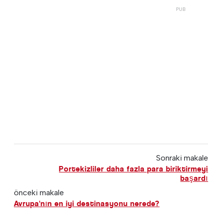
Sonraki makale
Portekizliler daha fazla para biriktirmeyi
başardı
önceki makale
Avrupa'nın en iyi destinasyonu nerede?