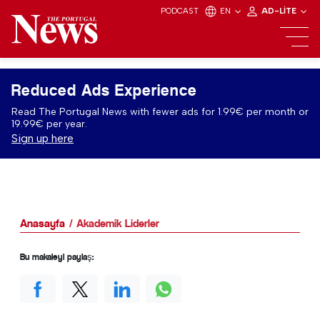
PODCAST
EN
AD-LITE
Reduced Ads Experience
Read The Portugal News with fewer ads for 1.99€ per month or
19.99€ per year.
Sign up here
Anasayfa
Akademik Liderler
Bu makaleyi paylaş: