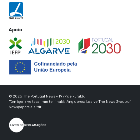
Apoio
© 2026 The Portugal News - 1977'de kuruldu
Tüm içerik ve tasarımın telif hakkı Anglopress Lda ve The News Group of
Newspapers'a aittir.