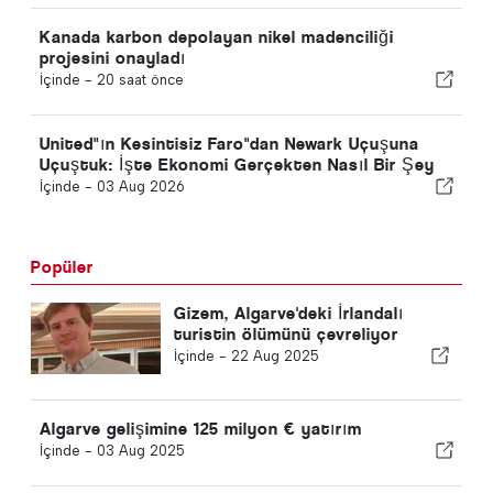
Kanada karbon depolayan nikel madenciliği
projesini onayladı
İçinde -
20 saat önce
United"ın Kesintisiz Faro"dan Newark Uçuşuna
Uçuştuk: İşte Ekonomi Gerçekten Nasıl Bir Şey
İçinde -
03 Aug 2026
Popüler
Gizem, Algarve'deki İrlandalı
turistin ölümünü çevreliyor
İçinde -
22 Aug 2025
Algarve gelişimine 125 milyon € yatırım
İçinde -
03 Aug 2025