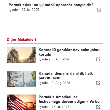
Portekiz'deki en iyi mobil operatör hangisidir?
İçinde -
27 Jul 2025
Diğer Makaleleri
Kontrollü yanıklar dev sekoyaları
korudu
İçinde -
01 Aug 2026
Kanada, demans dahil ilk halk
parkını açtı
İçinde -
01 Aug 2026
Portekiz Amerikalıları
fethetmeye devam ediyor - Ve bu
sadece güneş yüzünden değil
İçinde -
26 Jul 2026