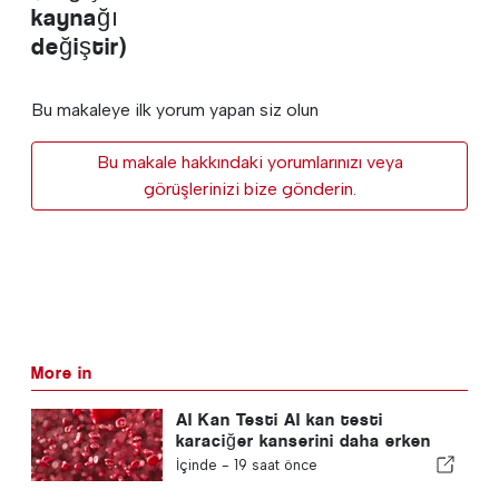
kaynağı
değiştir)
Bu makaleye ilk yorum yapan siz olun
Bu makale hakkındaki yorumlarınızı veya
görüşlerinizi bize gönderin.
More in
AI Kan Testi AI kan testi
karaciğer kanserini daha erken
tespit eder
İçinde -
19 saat önce