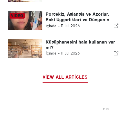
Portekiz, Atlantis ve Azorlar:
Eski Uygarlıkları ve Dünyanın
Gizli Enerjisini Keşfetmek
İçinde -
11 Jul 2026
Kütüphanesini hala kullanan var
mı?
İçinde -
11 Jul 2026
VIEW ALL ARTICLES