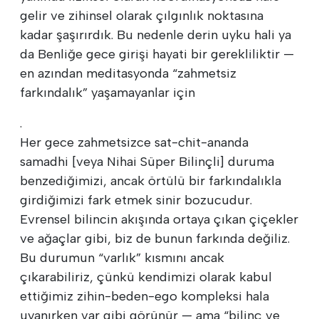
gelir ve zihinsel olarak çılgınlık noktasına
kadar şaşırırdık. Bu nedenle derin uyku hali ya
da Benliğe gece girişi hayati bir gerekliliktir —
en azından meditasyonda “zahmetsiz
farkındalık” yaşamayanlar için
.
Her gece zahmetsizce sat-chit-ananda
samadhi [veya Nihai Süper Bilinçli] duruma
benzediğimizi, ancak örtülü bir farkındalıkla
girdiğimizi fark etmek sinir bozucudur.
Evrensel bilincin akışında ortaya çıkan çiçekler
ve ağaçlar gibi, biz de bunun farkında değiliz.
Bu durumun “varlık” kısmını ancak
çıkarabiliriz, çünkü kendimizi olarak kabul
ettiğimiz zihin-beden-ego kompleksi hala
uyanırken var gibi görünür — ama “bilinç ve