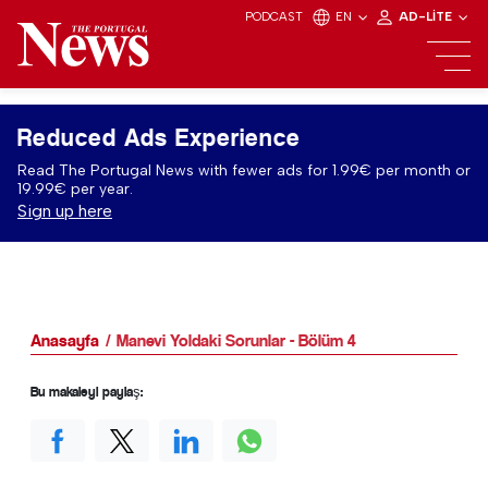
PODCAST
EN
AD-LITE
Reduced Ads Experience
Read The Portugal News with fewer ads for 1.99€ per month or
19.99€ per year.
Sign up here
Anasayfa
Manevi Yoldaki Sorunlar - Bölüm 4
Bu makaleyi paylaş: