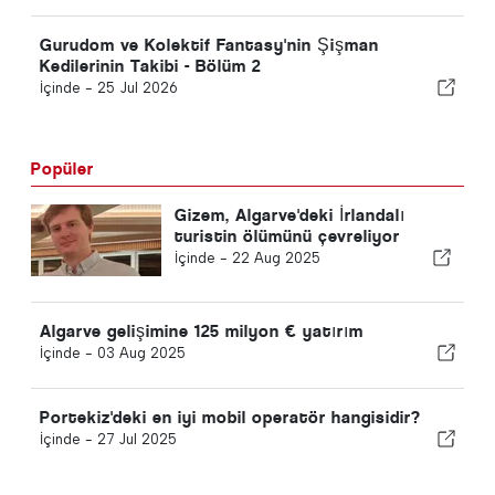
Gurudom ve Kolektif Fantasy'nin Şişman
Kedilerinin Takibi - Bölüm 2
İçinde -
25 Jul 2026
Popüler
Gizem, Algarve'deki İrlandalı
turistin ölümünü çevreliyor
İçinde -
22 Aug 2025
Algarve gelişimine 125 milyon € yatırım
İçinde -
03 Aug 2025
Portekiz'deki en iyi mobil operatör hangisidir?
İçinde -
27 Jul 2025