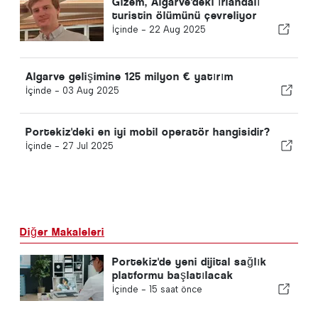
Gizem, Algarve'deki İrlandalı
turistin ölümünü çevreliyor
İçinde -
22 Aug 2025
Algarve gelişimine 125 milyon € yatırım
İçinde -
03 Aug 2025
Portekiz'deki en iyi mobil operatör hangisidir?
İçinde -
27 Jul 2025
Diğer Makaleleri
Portekiz'de yeni dijital sağlık
platformu başlatılacak
İçinde -
15 saat önce