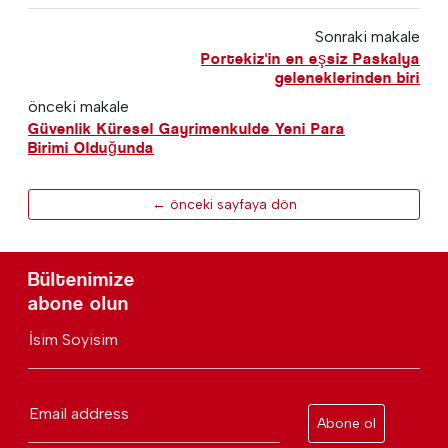
Sonraki makale
Portekiz'in en eşsiz Paskalya
geleneklerinden biri
önceki makale
Güvenlik Küresel Gayrimenkulde Yeni Para
Birimi Olduğunda
← önceki sayfaya dön
Bültenimize
abone olun
İsim Soyisim
Email address
Abone ol