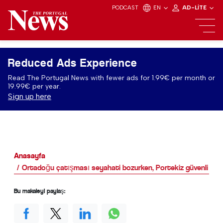
PODCAST
EN
AD-LITE
Reduced Ads Experience
Read The Portugal News with fewer ads for 1.99€ per month or
19.99€ per year.
Sign up here
Anasayfa
Ortadoğu çatışması seyahati bozurken, Portekiz güvenli bir A
Bu makaleyi paylaş: