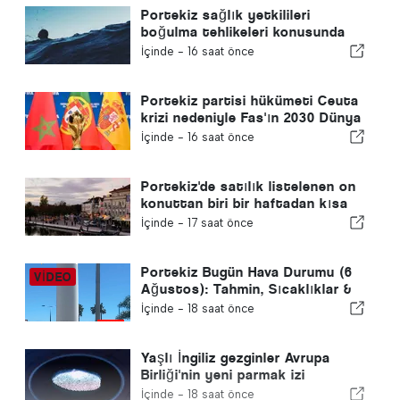
Portekiz sağlık yetkilileri
boğulma tehlikeleri konusunda
uyardı
İçinde -
16 saat önce
Portekiz partisi hükümeti Ceuta
krizi nedeniyle Fas'ın 2030 Dünya
Kupası ev sahipliğini yeniden
İçinde -
16 saat önce
gözden geçirmeye çağırdı
Portekiz'de satılık listelenen on
konuttan biri bir haftadan kısa
bir sürede satılıyor
İçinde -
17 saat önce
Portekiz Bugün Hava Durumu (6
Ağustos): Tahmin, Sıcaklıklar &
Ne Beklenmeli
İçinde -
18 saat önce
Yaşlı İngiliz gezginler Avrupa
Birliği'nin yeni parmak izi
kontrolleri ile mücadele ediyor
İçinde -
18 saat önce