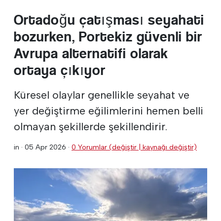
Ortadoğu çatışması seyahati
bozurken, Portekiz güvenli bir
Avrupa alternatifi olarak
ortaya çıkıyor
Küresel olaylar genellikle seyahat ve
yer değiştirme eğilimlerini hemen belli
olmayan şekillerde şekillendirir.
in ·
05 Apr 2026
·
0 Yorumlar (değiştir | kaynağı değiştir)