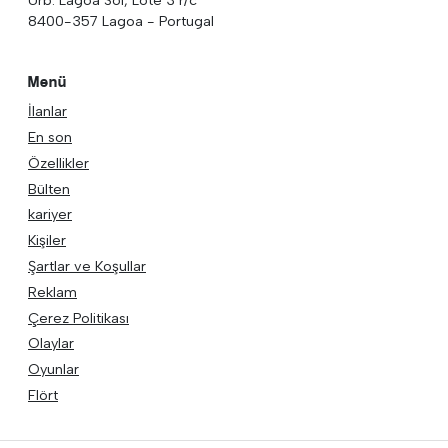
8400-357 Lagoa - Portugal
Menü
İlanlar
En son
Özellikler
Bülten
kariyer
Kişiler
Şartlar ve Koşullar
Reklam
Çerez Politikası
Olaylar
Oyunlar
Flört