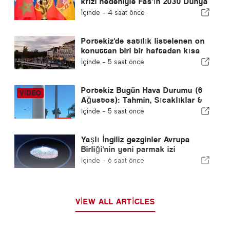
krizi nedeniyle Fas'ın 2030 Dünya
Kupası ev sahipliğini yeniden
İçinde -
4 saat önce
gözden geçirmeye çağırdı
Portekiz'de satılık listelenen on
konuttan biri bir haftadan kısa
bir sürede satılıyor
İçinde -
5 saat önce
Portekiz Bugün Hava Durumu (6
Ağustos): Tahmin, Sıcaklıklar &
Ne Beklenmeli
İçinde -
5 saat önce
Yaşlı İngiliz gezginler Avrupa
Birliği'nin yeni parmak izi
kontrolleri ile mücadele ediyor
İçinde -
6 saat önce
VIEW ALL ARTICLES