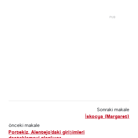
Sonraki makale
İskoçya (Margaret)
önceki makale
Portekiz, Alentejo'daki girişimleri
desteklemeyi planlıyor