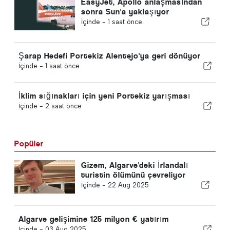
EasyJet, Apollo anlaşmasından
sonra Sun'a yaklaşıyor
İçinde -
1 saat önce
Şarap Hedefi Portekiz Alentejo'ya geri dönüyor
İçinde -
1 saat önce
İklim sığınakları için yeni Portekiz yarışması
İçinde -
2 saat önce
Popüler
Gizem, Algarve'deki İrlandalı
turistin ölümünü çevreliyor
İçinde -
22 Aug 2025
Algarve gelişimine 125 milyon € yatırım
İçinde -
03 Aug 2025