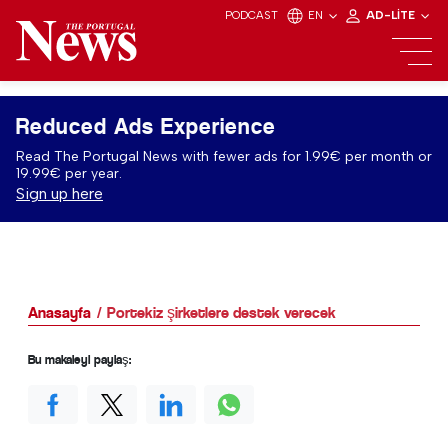
PODCAST
EN
AD-LITE
Reduced Ads Experience
Read The Portugal News with fewer ads for 1.99€ per month or
19.99€ per year.
Sign up here
Anasayfa
Portekiz şirketlere destek verecek
Bu makaleyi paylaş: