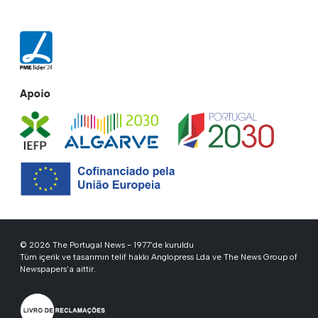
Apoio
© 2026 The Portugal News - 1977'de kuruldu
Tüm içerik ve tasarımın telif hakkı Anglopress Lda ve The News Group of
Newspapers'a aittir.