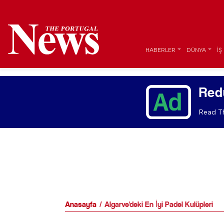
HABERLER
DÜNYA
İŞ
Red
Read Th
Anasayfa
Algarve'deki En İyi Padel Kulüpleri