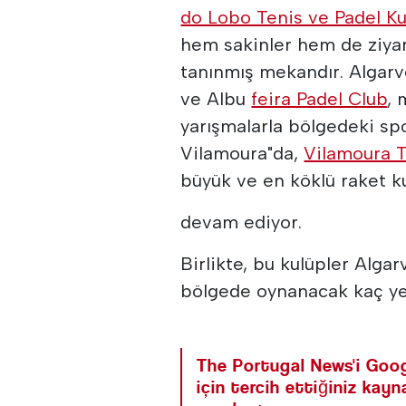
do Lobo Tenis ve Padel Ku
hem sakinler hem de ziyar
tanınmış mekandır. Algarv
ve Albu
feira Padel Club
, 
yarışmalarla bölgedeki sp
Vilamoura"da,
Vilamoura T
büyük ve en köklü raket k
devam ediyor.
Birlikte, bu kulüpler Alga
bölgede oynanacak kaç ye
The Portugal News'i Goog
için tercih ettiğiniz kay