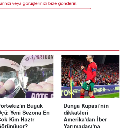
rınızı veya görüşlerinizi bize gönderin.
Portekiz'in Büyük
Dünya Kupası'nın
Üçü: Yeni Sezona En
dikkatleri
Çok Kim Hazır
Amerika'dan İber
Görünüyor?
Yarımadası'na