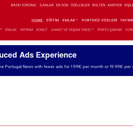
BASKI SÜRÜMÜ
İLANLAR
EN SON
ÖZELLIKLER
BÜLTEN
KARIYER
KIŞIL
HOME
EĞITIM
EMLAK
PORTEKIZ VIZELERI
YATIR
EMLAK
YATIRIM
KONUT
SANAT VE YAŞAM TARZI
PORTO ŞARABI
SÜR
uced Ads Experience
e Portugal News with fewer ads for 1.99€ per month or 19.99€ per 