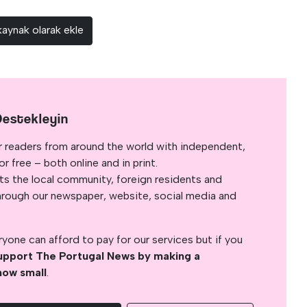
kaynak olarak ekle
Destekleyin
r readers from around the world with independent,
 free – both online and in print.
s the local community, foreign residents and
s through our newspaper, website, social media and
yone can afford to pay for our services but if you
upport The Portugal News by making a
how small
.