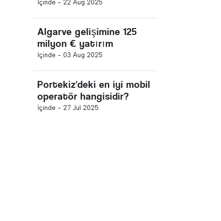
İçinde -
22 Aug 2025
Algarve gelişimine 125
milyon € yatırım
İçinde -
03 Aug 2025
Portekiz'deki en iyi mobil
operatör hangisidir?
İçinde -
27 Jul 2025