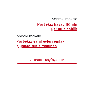
Sonraki makale
Portekiz havacılığının
yakıtı bitebilir
önceki makale
Portekiz sahil evleri emlak
piyasasının zirvesinde
← önceki sayfaya dön