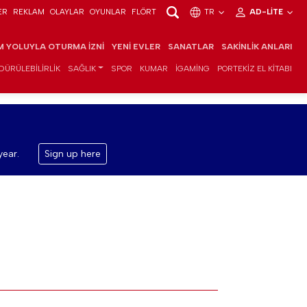
ER
REKLAM
OLAYLAR
OYUNLAR
FLÖRT
TR
AD-LITE
IM YOLUYLA OTURMA İZNI
YENI EVLER
SANATLAR
SAKINLIK ANLARI
DÜRÜLEBILIRLIK
SAĞLIK
SPOR
KUMAR
IGAMING
PORTEKIZ EL KITABI
year.
Sign up here