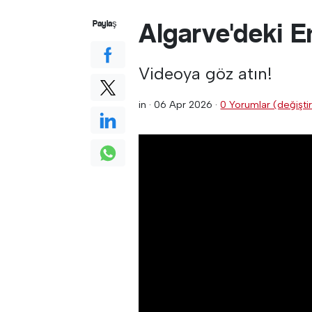
Algarve'deki En
Paylaş
Videoya göz atın!
in ·
06 Apr 2026
·
0 Yorumlar (değiştir