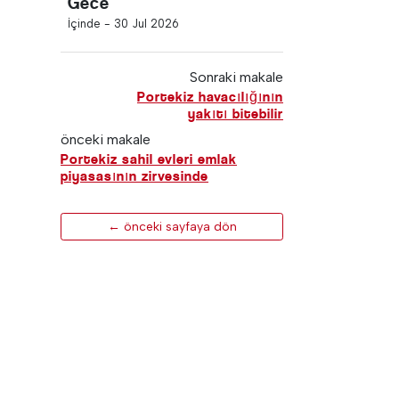
Gece
İçinde -
30 Jul 2026
Sonraki makale
Portekiz havacılığının
yakıtı bitebilir
önceki makale
Portekiz sahil evleri emlak
piyasasının zirvesinde
← önceki sayfaya dön