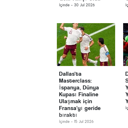
İçinde -
30 Jul 2026
İ
Dallas'ta
Masterclass:
İspanya, Dünya
Kupası Finaline
Ulaşmak için
Fransa'yı geride
İ
bıraktı
İçinde -
15 Jul 2026