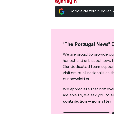
ayarlayın
Google'da tercih edilen 
"The Portugal News" 
We are proud to provide ou
honest and unbiased news for
Our dedicated team support
visitors of all nationalitie
our newsletter.
We appreciate that not ever
are able to, we ask you to
s
contribution – no matter 