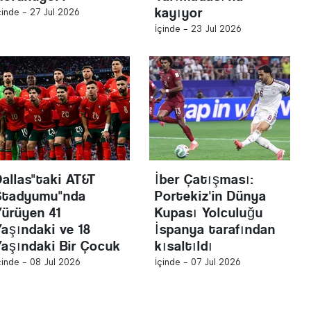
kayıyor
çinde -
27 Jul 2026
İçinde -
23 Jul 2026
Dallas"taki AT&T
İber Çatışması:
Stadyumu"nda
Portekiz'in Dünya
Yürüyen 41
Kupası Yolculuğu
Yaşındaki ve 18
İspanya tarafından
Yaşındaki Bir Çocuk
kısaltıldı
çinde -
08 Jul 2026
İçinde -
07 Jul 2026