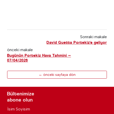
Sonraki makale
David Guetta Portekiz'e geliyor
önceki makale
Bugünün Portekiz Hava Tahmini —
07/04/2026
← önceki sayfaya dön
Bültenimize
abone olun
İsim Soyisim