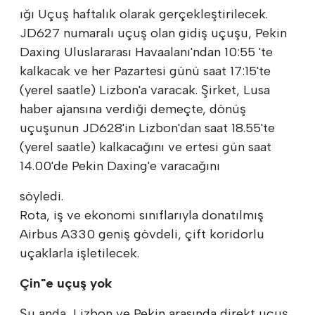
ığı Uçuş haftalık olarak gerçekleştirilecek.
JD627 numaralı uçuş olan gidiş uçuşu, Pekin
Daxing Uluslararası Havaalanı'ndan 10:55 'te
kalkacak ve her Pazartesi günü saat 17:15'te
(yerel saatle) Lizbon'a varacak. Şirket, Lusa
haber ajansına verdiği demeçte, dönüş
uçuşunun JD628'in Lizbon'dan saat 18.55'te
(yerel saatle) kalkacağını ve ertesi gün saat
14.00'de Pekin Daxing'e varacağını
söyledi.
Rota, iş ve ekonomi sınıflarıyla donatılmış
Airbus A330 geniş gövdeli, çift koridorlu
uçaklarla işletilecek.
Çin"e uçuş yok
Şu anda, Lizbon ve Pekin arasında direkt uçuş