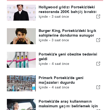
Hollywood yıldızı Portekiz'deki
restoranda 200€ bahşiş bıraktı
İçinde -
3 saat önce
Burger King, Portekiz'deki bıyık
sahiplerine dondurma sunuyor
İçinde -
3 saat önce
Portekiz'e yeni obezite tedavisi
geldi
İçinde -
4 saat önce
Primark Portekiz'de yeni
mağazaları duyurdu
İçinde -
4 saat önce
Portekiz'de araç kullanmanın
maksimum yaşını belirlemek için