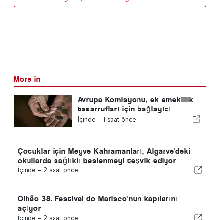
More in
Avrupa Komisyonu, ek emeklilik
tasarrufları için bağlayıcı
olmayan yönergeleri onayladı
İçinde -
1 saat önce
Çocuklar için Meyve Kahramanları, Algarve'deki
okullarda sağlıklı beslenmeyi teşvik ediyor
İçinde -
2 saat önce
Olhão 38. Festival do Marisco'nun kapılarını
açıyor
İçinde -
2 saat önce