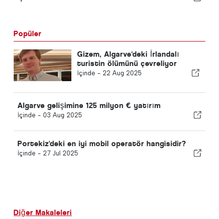
Popüler
Gizem, Algarve'deki İrlandalı
turistin ölümünü çevreliyor
İçinde -
22 Aug 2025
Algarve gelişimine 125 milyon € yatırım
İçinde -
03 Aug 2025
Portekiz'deki en iyi mobil operatör hangisidir?
İçinde -
27 Jul 2025
Diğer Makaleleri