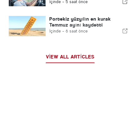
yeni teklif
İçinde -
5 saat önce
Portekiz yüzyılın en kurak
Temmuz ayını kaydetti
İçinde -
6 saat önce
VIEW ALL ARTICLES