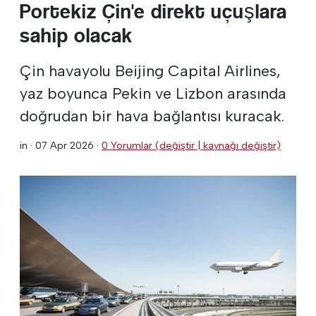
Portekiz Çin'e direkt uçuşlara
sahip olacak
Çin havayolu Beijing Capital Airlines,
yaz boyunca Pekin ve Lizbon arasında
doğrudan bir hava bağlantısı kuracak.
in ·
07 Apr 2026
·
0 Yorumlar (değiştir | kaynağı değiştir)