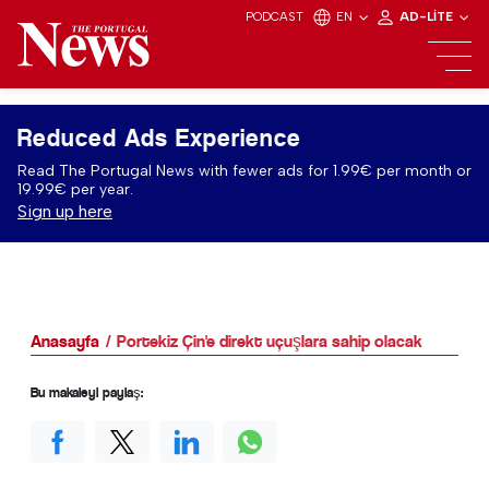
PODCAST
EN
AD-LITE
Reduced Ads Experience
Read The Portugal News with fewer ads for 1.99€ per month or
19.99€ per year.
Sign up here
Anasayfa
Portekiz Çin'e direkt uçuşlara sahip olacak
Bu makaleyi paylaş: