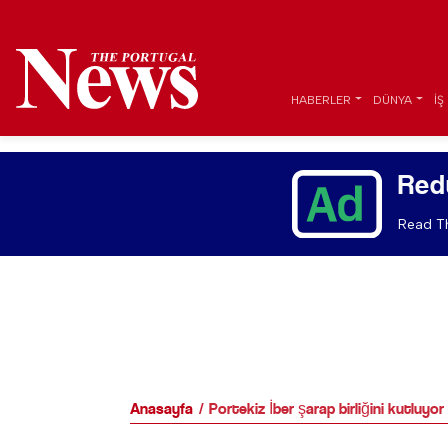
HABERLER
DÜNYA
İŞ
Red
Read Th
Anasayfa
Portekiz İber şarap birliğini kutluyor