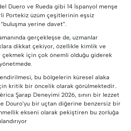
a del Duero ve Rueda gibi 14 İspanyol menşe
erli Portekiz üzüm çeşitlerinin eşsiz
r “buluşma yerine davet”.
zamanında gerçekleşse de, uzmanlar
klara dikkat çekiyor, özellikle kimlik ve
er çekmek için çok önemli olduğu giderek
ı yönetmede.
çlendirilmesi, bu bölgelerin küresel alaka
in kritik bir öncelik olarak görülmektedir..
bérica Şarap Deneyimi 2026, sınırı bir lezzet
 Douro'yu bir uçtan diğerine benzersiz bir
ellik ekseni olarak pekiştiren bu zorluğa
landırıyor