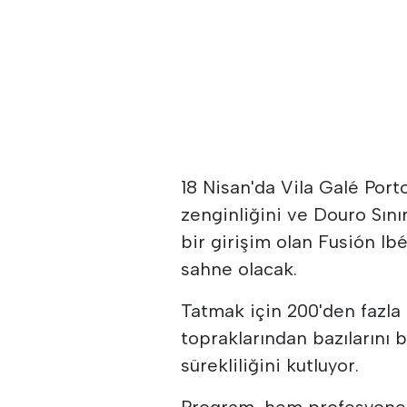
18 Nisan'da Vila Galé Port
zenginliğini ve Douro Sını
bir girişim olan Fusión Ib
sahne olacak.
Tatmak için 200'den fazla ş
topraklarından bazılarını b
sürekliliğini kutluyor.
Program, hem profesyonell