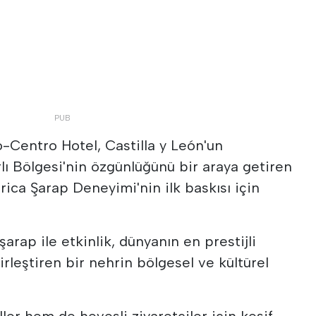
o-Centro Hotel, Castilla y León'un
rlı Bölgesi'nin özgünlüğünü bir araya getiren
érica Şarap Deneyimi'nin ilk baskısı için
arap ile etkinlik, dünyanın en prestijli
irleştiren bir nehrin bölgesel ve kültürel
er hem de hevesli ziyaretçiler için keşif