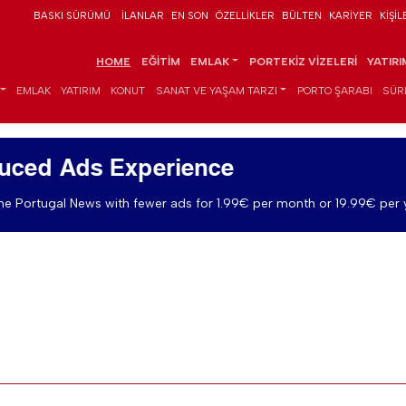
BASKI SÜRÜMÜ
İLANLAR
EN SON
ÖZELLIKLER
BÜLTEN
KARIYER
KIŞIL
HOME
EĞITIM
EMLAK
PORTEKIZ VIZELERI
YATIR
EMLAK
YATIRIM
KONUT
SANAT VE YAŞAM TARZI
PORTO ŞARABI
SÜR
uced Ads Experience
e Portugal News with fewer ads for 1.99€ per month or 19.99€ per 