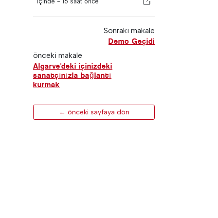
İçinde -
16 saat önce
Sonraki makale
Demo Geçidi
önceki makale
Algarve'deki içinizdeki
sanatçınızla bağlantı
kurmak
← önceki sayfaya dön