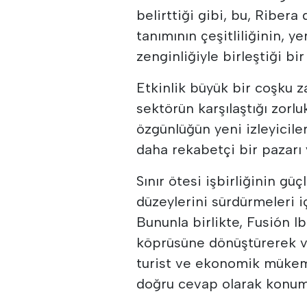
belirttiği gibi, bu, Riber
tanımının çeşitliliğinin, y
zenginliğiyle birleştiği bi
Etkinlik büyük bir coşku 
sektörün karşılaştığı zorlu
özgünlüğün yeni izleyicil
daha rekabetçi bir pazar
Sınır ötesi işbirliğinin gü
düzeylerini sürdürmeleri iç
Bununla birlikte, Fusión I
köprüsüne dönüştürerek ve
turist ve ekonomik mükemm
doğru cevap olarak konum