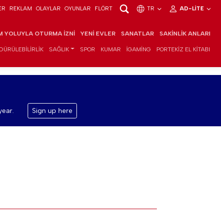
ER
REKLAM
OLAYLAR
OYUNLAR
FLÖRT
TR
AD-LITE
IM YOLUYLA OTURMA İZNI
YENI EVLER
SANATLAR
SAKINLIK ANLARI
DÜRÜLEBILIRLIK
SAĞLIK
SPOR
KUMAR
IGAMING
PORTEKIZ EL KITABI
year.
Sign up here