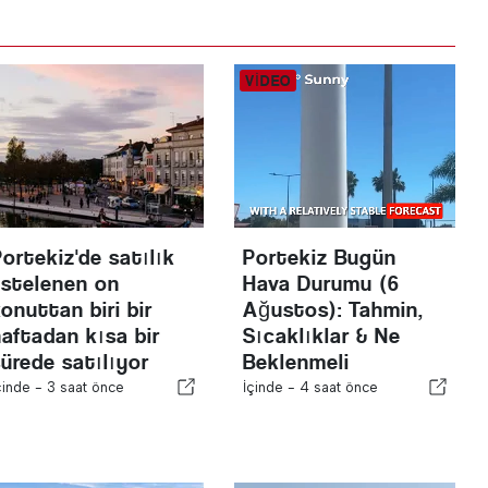
Portekiz'de satılık
Portekiz Bugün
listelenen on
Hava Durumu (6
onuttan biri bir
Ağustos): Tahmin,
haftadan kısa bir
Sıcaklıklar & Ne
sürede satılıyor
Beklenmeli
çinde -
3 saat önce
İçinde -
4 saat önce