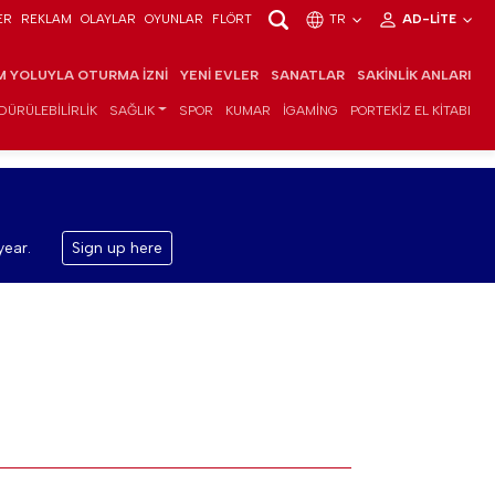
ER
REKLAM
OLAYLAR
OYUNLAR
FLÖRT
TR
AD-LITE
IM YOLUYLA OTURMA İZNI
YENI EVLER
SANATLAR
SAKINLIK ANLARI
DÜRÜLEBILIRLIK
SAĞLIK
SPOR
KUMAR
IGAMING
PORTEKIZ EL KITABI
year.
Sign up here