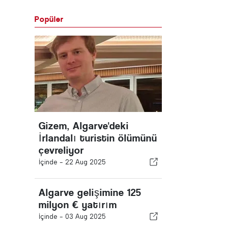
Popüler
Gizem, Algarve'deki
İrlandalı turistin ölümünü
çevreliyor
İçinde -
22 Aug 2025
Algarve gelişimine 125
milyon € yatırım
İçinde -
03 Aug 2025