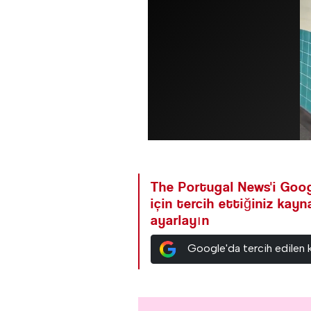
The Portugal News'i Goog
için tercih ettiğiniz kay
ayarlayın
Google'da tercih edilen 