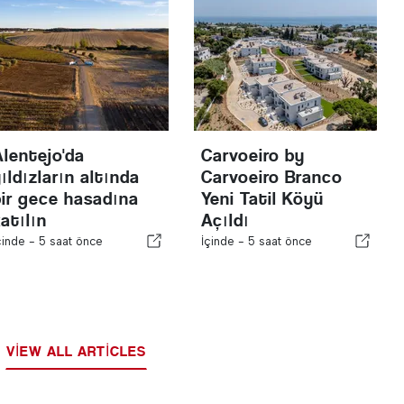
Alentejo'da
Carvoeiro by
ıldızların altında
Carvoeiro Branco
bir gece hasadına
Yeni Tatil Köyü
atılın
Açıldı
çinde -
5 saat önce
İçinde -
5 saat önce
VIEW ALL ARTICLES