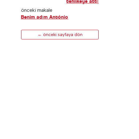
tehlikeye attı
önceki makale
Benim adım António
← önceki sayfaya dön