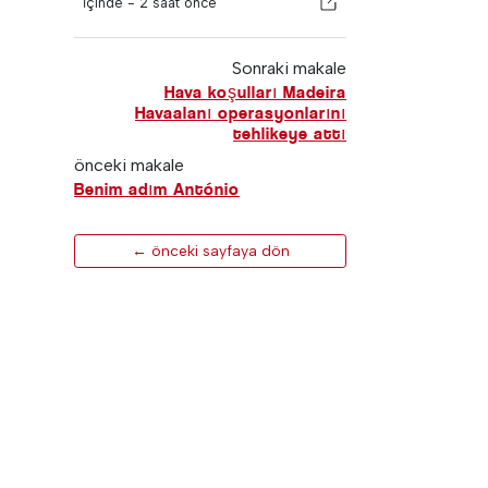
İçinde -
2 saat önce
Sonraki makale
Hava koşulları Madeira
Havaalanı operasyonlarını
tehlikeye attı
önceki makale
Benim adım António
← önceki sayfaya dön