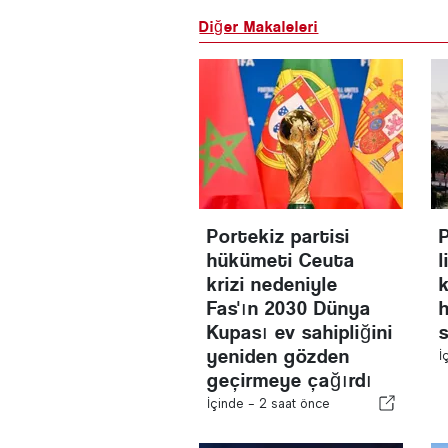
Diğer Makaleleri
Portekiz partisi
hükümeti Ceuta
krizi nedeniyle
k
Fas'ın 2030 Dünya
Kupası ev sahipliğini
yeniden gözden
İ
geçirmeye çağırdı
İçinde -
2 saat önce