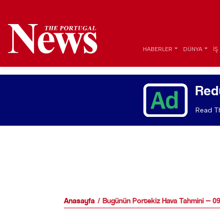
HABERLER
DÜNYA
İŞ
Red
Read Th
Anasayfa
Bugünün Portekiz Hava Tahmini — 0