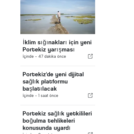
İklim sığınakları için yeni
Portekiz yarışması
İçinde -
47 dakika önce
Portekiz'de yeni dijital
sağlık platformu
başlatılacak
İçinde -
1 saat önce
Portekiz sağlık yetkilileri
boğulma tehlikeleri
konusunda uyardı