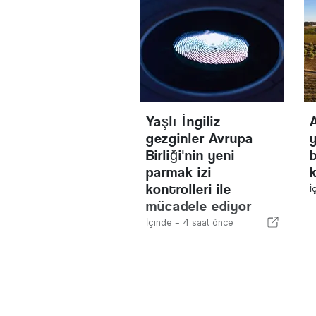
Yaşlı İngiliz
gezginler Avrupa
y
Birliği'nin yeni
parmak izi
k
kontrolleri ile
İ
mücadele ediyor
İçinde -
4 saat önce