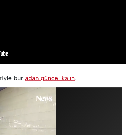
riyle bur
adan güncel kalın
.