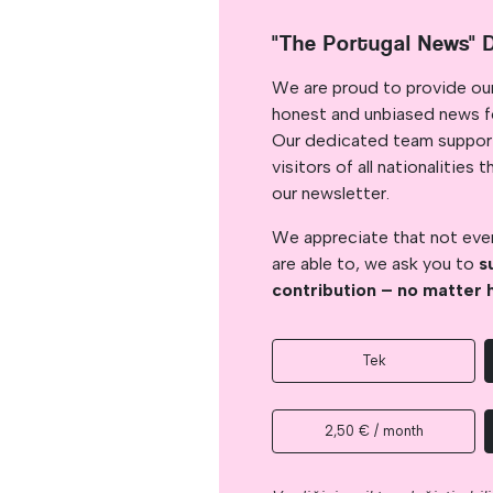
"The Portugal News" 
We are proud to provide ou
honest and unbiased news for
Our dedicated team support
visitors of all nationalitie
our newsletter.
We appreciate that not ever
are able to, we ask you to
s
contribution – no matter 
Tek
2,50 € / month