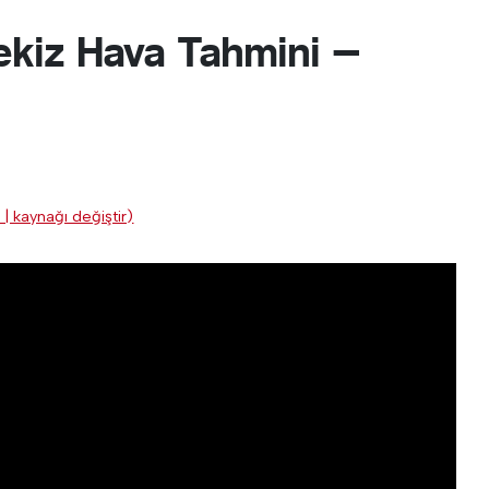
kiz Hava Tahmini —
 | kaynağı değiştir)