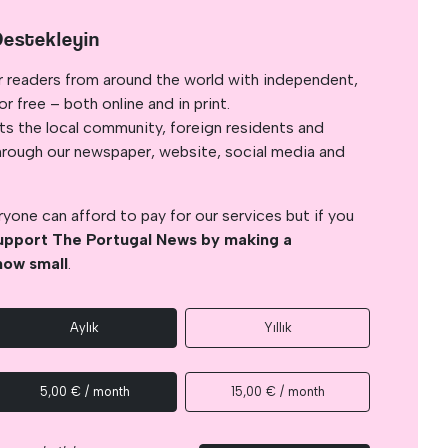
Destekleyin
r readers from around the world with independent,
 free – both online and in print.
s the local community, foreign residents and
s through our newspaper, website, social media and
yone can afford to pay for our services but if you
upport The Portugal News by making a
how small
.
Aylık
Yıllık
5,00 € / month
15,00 € / month