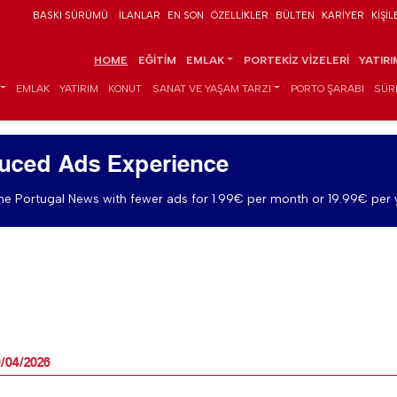
BASKI SÜRÜMÜ
İLANLAR
EN SON
ÖZELLIKLER
BÜLTEN
KARIYER
KIŞIL
HOME
EĞITIM
EMLAK
PORTEKIZ VIZELERI
YATIR
EMLAK
YATIRIM
KONUT
SANAT VE YAŞAM TARZI
PORTO ŞARABI
SÜR
uced Ads Experience
e Portugal News with fewer ads for 1.99€ per month or 19.99€ per 
9/04/2026