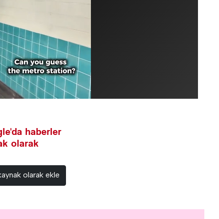
le'da haberler
nak olarak
kaynak olarak ekle