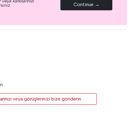
 veya katkılarınızı
Continue →
siniz.
un
rınızı veya görüşlerinizi bize gönderin.