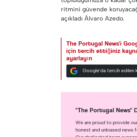
ritmini güvende koruyacağı
açıkladı Álvaro Azedo.
The Portugal News'i Goog
için tercih ettiğiniz kay
ayarlayın
Google'da tercih edilen 
"The Portugal News" 
We are proud to provide ou
honest and unbiased news for