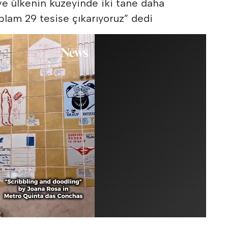
ve ülkenin kuzeyinde iki tane daha
plam 29 tesise çıkarıyoruz” dedi