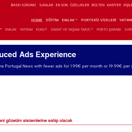
BASKI SÜRÜMÜ
İLANLAR
EN SON
ÖZELLIKLER
BÜLTEN
KARIYER
KIŞIL
HOME
EĞITIM
EMLAK
PORTEKIZ VIZELERI
YATIR
EMLAK
YATIRIM
KONUT
SANAT VE YAŞAM TARZI
PORTO ŞARABI
SÜR
uced Ads Experience
e Portugal News with fewer ads for 1.99€ per month or 19.99€ per 
yeni gözetim sistemlerine sahip olacak