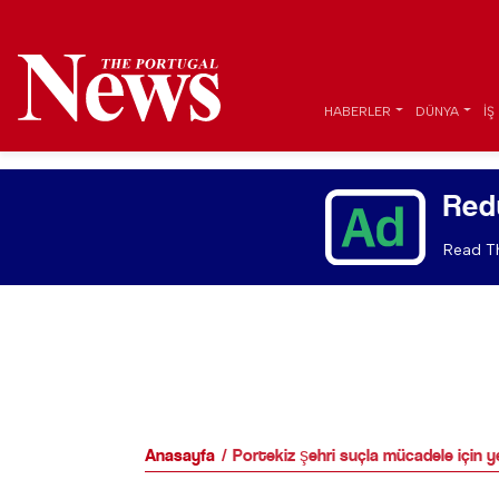
HABERLER
DÜNYA
İŞ
Red
Read Th
Anasayfa
Portekiz şehri suçla mücadele için 