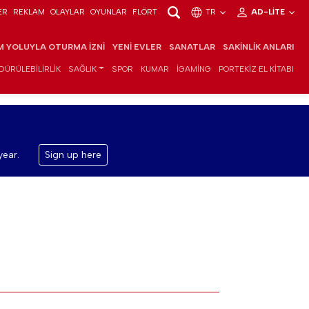
ER
REKLAM
OLAYLAR
OYUNLAR
FLÖRT
TR
AD-LITE
IM YOLUYLA OTURMA İZNI
YENI EVLER
SANATLAR
SAKINLIK ANLARI
DÜRÜLEBILIRLIK
SAĞLIK
SPOR
KUMAR
IGAMING
PORTEKIZ EL KITABI
year.
Sign up here