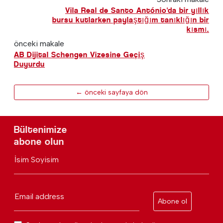
Vila Real de Santo António'da bir yıllık
bursu kutlarken paylaştığım tanıklığın bir
kısmı.
önceki makale
AB Dijital Schengen Vizesine Geçiş
Duyurdu
← önceki sayfaya dön
Bültenimize
abone olun
İsim Soyisim
Email address
Abone ol