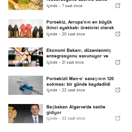
yapıyor
İçinde -
7 saat önce
Portekiz, Avrupa'nın en büyük
ikinci ayakkabı üreticisi olarak
İspanya'yı geride bıraktı
İçinde -
20 saat önce
Ekonomi Bakanı, düzenlenmiş
entegrasyonu savunuyor ve
göçmenler için hızlı bir kanal
İçinde -
21 saat önce
sağlıyor
Portekizli Man-o' savaşının 120
sokması bir günde kaydedildi
İçinde -
22 saat önce
Başbakan Algarve'de tatile
gidiyor
İçinde -
22 saat önce