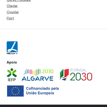
Olaylar
Oyunlar
Flört
Apoio