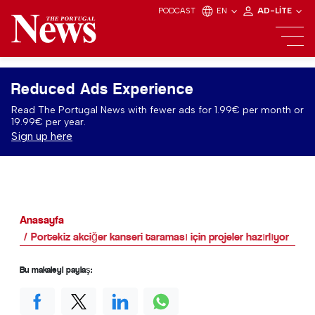
PODCAST
EN
AD-LITE
Reduced Ads Experience
Read The Portugal News with fewer ads for 1.99€ per month or
19.99€ per year.
Sign up here
Anasayfa
Portekiz akciğer kanseri taraması için projeler hazırlıyor
Bu makaleyi paylaş: