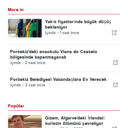
More in
Yakıt fiyatlarında büyük düşüş
bekleniyor
İçinde -
1 saat önce
Portekiz'deki anaokulu Viana do Castelo
bölgesinde kapanmayacak
İçinde -
2 saat önce
Portekiz Belediyesi Vatandaşlara Ev Verecek
İçinde -
3 saat önce
Popüler
Gizem, Algarve'deki İrlandalı
turistin ölümünü çevreliyor