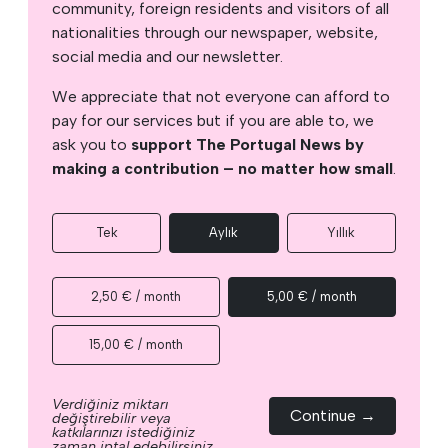
community, foreign residents and visitors of all
nationalities through our newspaper, website,
social media and our newsletter.
We appreciate that not everyone can afford to
pay for our services but if you are able to, we
ask you to
support The Portugal News by
making a contribution – no matter how small
.
Tek
Aylık
Yıllık
2,50 € / month
5,00 € / month
15,00 € / month
Verdiğiniz miktarı
Continue →
değiştirebilir veya
katkılarınızı istediğiniz
zaman iptal edebilirsiniz.