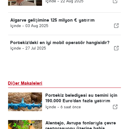
İçinde -
22 Aug 2025
Algarve gelişimine 125 milyon € yatırım
İçinde -
03 Aug 2025
Portekiz'deki en iyi mobil operatör hangisidir?
İçinde -
27 Jul 2025
Diğer Makaleleri
Portekiz belediyesi su temini için
190.000 Euro'dan fazla yatırım
yapıyor
İçinde -
6 saat önce
Alentejo, Avrupa fonlarıyla çevre
restorasyonu üzerine bahis