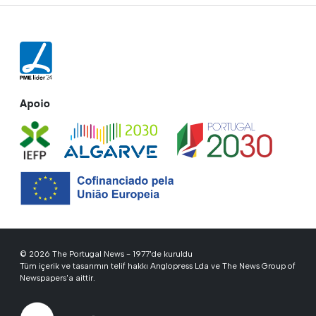
Apoio
© 2026 The Portugal News - 1977'de kuruldu
Tüm içerik ve tasarımın telif hakkı Anglopress Lda ve The News Group of
Newspapers'a aittir.