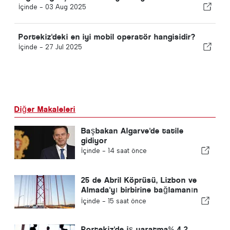
İçinde -
03 Aug 2025
Portekiz'deki en iyi mobil operatör hangisidir?
İçinde -
27 Jul 2025
Diğer Makaleleri
Başbakan Algarve'de tatile
gidiyor
İçinde -
14 saat önce
25 de Abril Köprüsü, Lizbon ve
Almada'yı birbirine bağlamanın
60. yılını kutluyor
İçinde -
15 saat önce
Portekiz'de iş yaratma% 4.2