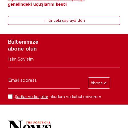
genelindeki uçuşlarını kesti
← önceki sayfaya dön
Bültenimize
abone olun
İsim Soyisim
Email address
Abone ol
Şartlar ve koşullar
okudum ve kabul ediyorum