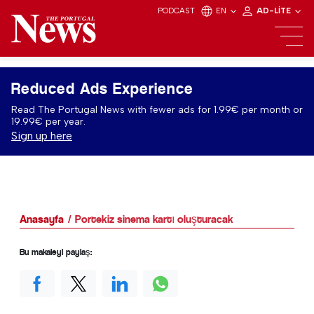
PODCAST
EN
AD-LITE
Reduced Ads Experience
Read The Portugal News with fewer ads for 1.99€ per month or
19.99€ per year.
Sign up here
Anasayfa
Portekiz sinema kartı oluşturacak
Bu makaleyi paylaş: