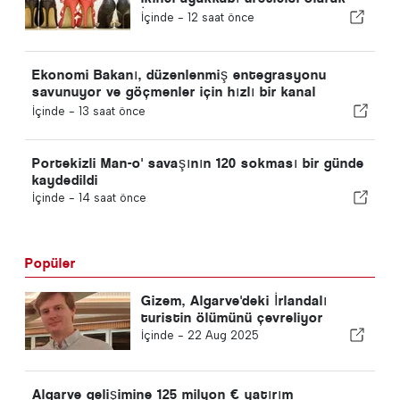
İspanya'yı geride bıraktı
İçinde -
12 saat önce
Ekonomi Bakanı, düzenlenmiş entegrasyonu
savunuyor ve göçmenler için hızlı bir kanal
sağlıyor
İçinde -
13 saat önce
Portekizli Man-o' savaşının 120 sokması bir günde
kaydedildi
İçinde -
14 saat önce
Popüler
Gizem, Algarve'deki İrlandalı
turistin ölümünü çevreliyor
İçinde -
22 Aug 2025
Algarve gelişimine 125 milyon € yatırım