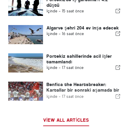
düştü
İçinde -
15 saat önce
Algarve şehri 204 ev inşa edecek
İçinde -
16 saat önce
Portekiz sahillerinde acil işler
tamamlandı
İçinde -
17 saat önce
Benfica the Heartsbreaker:
Kartallar bir sonraki aşamada bir
ayağıyla Edinburgh'a gidiyor
İçinde -
17 saat önce
VIEW ALL ARTICLES