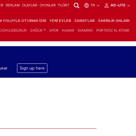
ER
REKLAM
OLAYLAR
OYUNLAR
FLÖRT
TR
AD-LITE
IM YOLUYLA OTURMA İZNI
YENI EVLER
SANATLAR
SAKINLIK ANLARI
DÜRÜLEBILIRLIK
SAĞLIK
SPOR
KUMAR
IGAMING
PORTEKIZ EL KITABI
year.
Sign up here