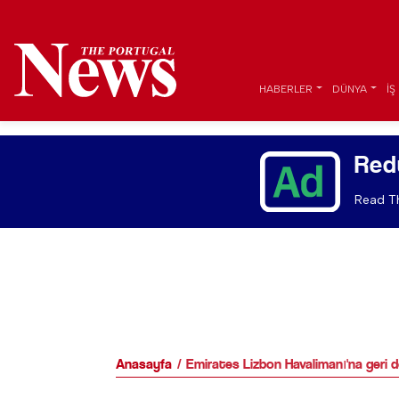
HABERLER
DÜNYA
İŞ
Red
Read Th
Anasayfa
Emirates Lizbon Havalimanı'na geri 