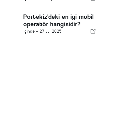
Portekiz'deki en iyi mobil
operatör hangisidir?
İçinde -
27 Jul 2025