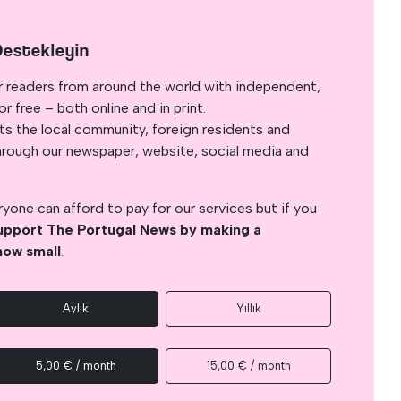
Destekleyin
r readers from around the world with independent,
 free – both online and in print.
s the local community, foreign residents and
s through our newspaper, website, social media and
yone can afford to pay for our services but if you
upport The Portugal News by making a
how small
.
Aylık
Yıllık
5,00 € / month
15,00 € / month