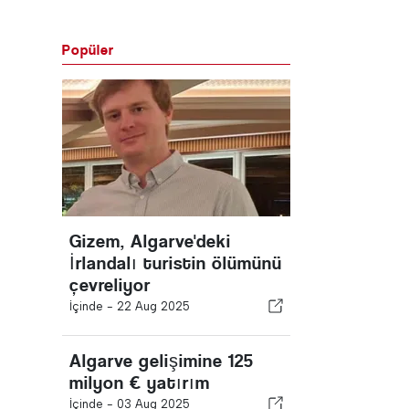
Popüler
Gizem, Algarve'deki
İrlandalı turistin ölümünü
çevreliyor
İçinde -
22 Aug 2025
Algarve gelişimine 125
milyon € yatırım
İçinde -
03 Aug 2025