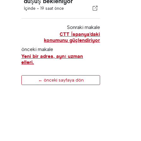
düşüş bekleniyor
İçinde -
19 saat önce
Sonraki makale
CTT İspanya'daki
konumunu güçlendiriyor
önceki makale
Yeni bir adres, aynı uzman
elleri.
← önceki sayfaya dön