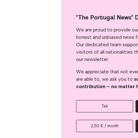
"The Portugal News" 
We are proud to provide ou
honest and unbiased news for
Our dedicated team support
visitors of all nationalitie
our newsletter.
We appreciate that not ever
are able to, we ask you to
s
contribution – no matter 
Tek
2,50 € / month