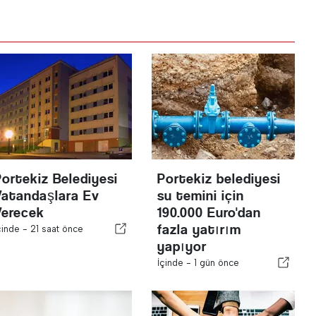
Portekiz Belediyesi
Portekiz belediyesi
Vatandaşlara Ev
su temini için
Verecek
190.000 Euro'dan
fazla yatırım
çinde -
21 saat önce
yapıyor
İçinde -
1 gün önce