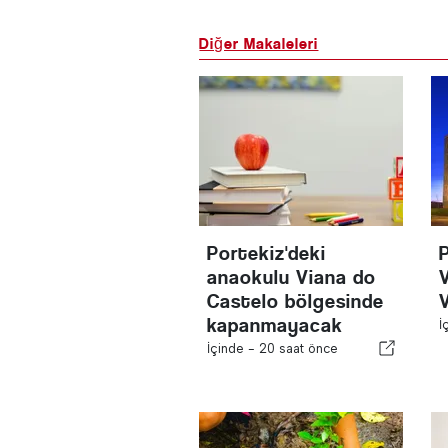
Diğer Makaleleri
Portekiz'deki
anaokulu Viana do
Castelo bölgesinde
kapanmayacak
İ
İçinde -
20 saat önce