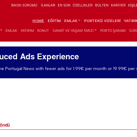
BASKI SÜRÜMÜ
İLANLAR
EN SON
ÖZELLIKLER
BÜLTEN
KARIYER
KIŞIL
HOME
EĞITIM
EMLAK
PORTEKIZ VIZELERI
YATIR
EMLAK
YATIRIM
KONUT
SANAT VE YAŞAM TARZI
PORTO ŞARABI
SÜR
uced Ads Experience
e Portugal News with fewer ads for 1.99€ per month or 19.99€ per 
döndü