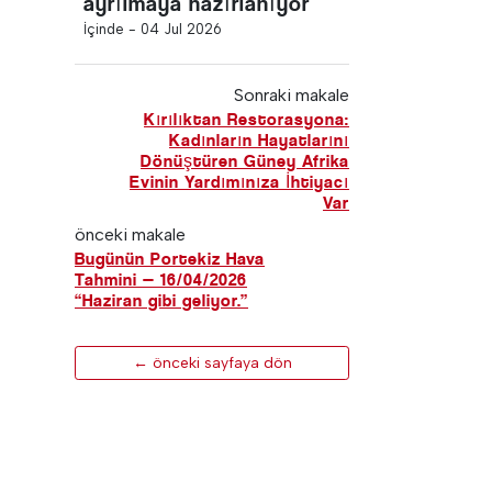
ayrılmaya hazırlanıyor
İçinde -
04 Jul 2026
Sonraki makale
Kırılıktan Restorasyona:
Kadınların Hayatlarını
Dönüştüren Güney Afrika
Evinin Yardımınıza İhtiyacı
Var
önceki makale
Bugünün Portekiz Hava
Tahmini — 16/04/2026
“Haziran gibi geliyor.”
← önceki sayfaya dön