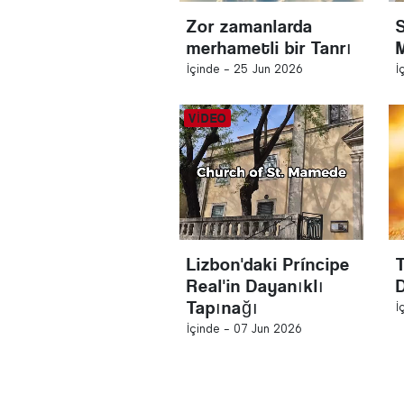
Zor zamanlarda
merhametli bir Tanrı
İçinde -
25 Jun 2026
İ
Lizbon'daki Príncipe
T
Real'in Dayanıklı
Tapınağı
İ
İçinde -
07 Jun 2026