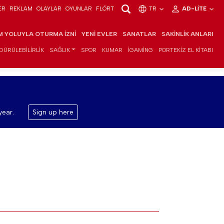
ER
REKLAM
OLAYLAR
OYUNLAR
FLÖRT
TR
AD-LITE
IM YOLUYLA OTURMA İZNI
YENI EVLER
SANATLAR
SAKINLIK ANLARI
DÜRÜLEBILIRLIK
SAĞLIK
SPOR
KUMAR
IGAMING
PORTEKIZ EL KITABI
year.
Sign up here