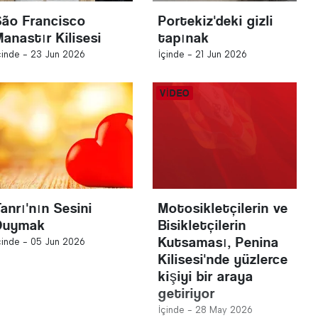
São Francisco
Portekiz'deki gizli
Manastır Kilisesi
tapınak
çinde -
23 Jun 2026
İçinde -
21 Jun 2026
anrı'nın Sesini
Motosikletçilerin ve
Duymak
Bisikletçilerin
Kutsaması, Penina
çinde -
05 Jun 2026
Kilisesi'nde yüzlerce
kişiyi bir araya
getiriyor
İçinde -
28 May 2026