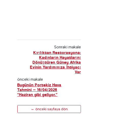
Sonraki makale
Kırılıktan Restorasyona:
Kadınların Hayatlarını
Dönüştüren Güney Afrika
Evinin Yardımınıza İhtiyacı
Var
önceki makale
Bugünün Portekiz Hava
Tahmini — 16/04/2026
“Haziran gibi geliyor.”
← önceki sayfaya dön