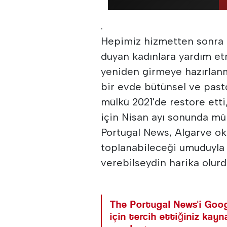
.
Hepimiz hizmetten sonra P
duyan kadınlara yardım et
yeniden girmeye hazırlanm
bir evde bütünsel ve pasto
mülkü 2021'de restore etti
için Nisan ayı sonunda mül
Portugal News, Algarve oku
toplanabileceği umuduyla 
verebilseydin harika olurd
The Portugal News'i Goog
için tercih ettiğiniz kay