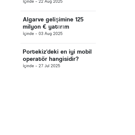
İçinde -
22 Aug 2025
Algarve gelişimine 125
milyon € yatırım
İçinde -
03 Aug 2025
Portekiz'deki en iyi mobil
operatör hangisidir?
İçinde -
27 Jul 2025