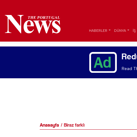
HABERLER
DÜNYA
İŞ
Red
Read Th
Anasayfa
Biraz farklı