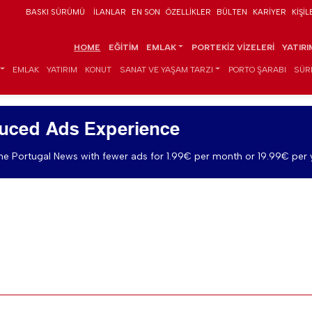
BASKI SÜRÜMÜ
İLANLAR
EN SON
ÖZELLIKLER
BÜLTEN
KARIYER
KIŞIL
HOME
EĞITIM
EMLAK
PORTEKIZ VIZELERI
YATIR
EMLAK
YATIRIM
KONUT
SANAT VE YAŞAM TARZI
PORTO ŞARABI
SÜR
uced Ads Experience
e Portugal News with fewer ads for 1.99€ per month or 19.99€ per 