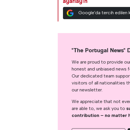
ayarlayın
Google'da tercih edilen 
"The Portugal News" 
We are proud to provide ou
honest and unbiased news for
Our dedicated team support
visitors of all nationalitie
our newsletter.
We appreciate that not ever
are able to, we ask you to
s
contribution – no matter 