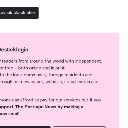
kaynak olarak ekle
Destekleyin
r readers from around the world with independent,
 free – both online and in print.
s the local community, foreign residents and
s through our newspaper, website, social media and
yone can afford to pay for our services but if you
upport The Portugal News by making a
how small
.