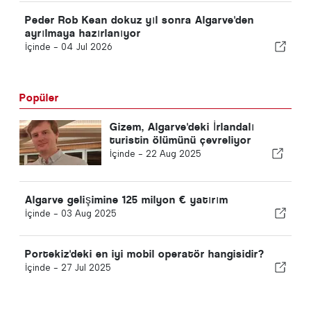
Peder Rob Kean dokuz yıl sonra Algarve'den
ayrılmaya hazırlanıyor
İçinde -
04 Jul 2026
Popüler
Gizem, Algarve'deki İrlandalı
turistin ölümünü çevreliyor
İçinde -
22 Aug 2025
Algarve gelişimine 125 milyon € yatırım
İçinde -
03 Aug 2025
Portekiz'deki en iyi mobil operatör hangisidir?
İçinde -
27 Jul 2025