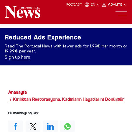
PODCAST
EN
AD-LITE
Reduced Ads Experience
Read The Portugal News with fewer ads for 1.99€ per month or
19.99€ per year.
Sign up here
Anasayfa
Kırılıktan Restorasyona: Kadınların Hayatlarını Dönüştüren Gü
Bu makaleyi paylaş: