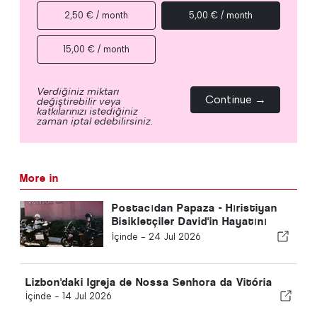
2,50 € / month
5,00 € / month
15,00 € / month
Verdiğiniz miktarı
Continue →
değiştirebilir veya
katkılarınızı istediğiniz
zaman iptal edebilirsiniz.
More in
Postacıdan Papaza - Hıristiyan
Bisikletçiler David'in Hayatını
Nasıl Değiştirdi
İçinde -
24 Jul 2026
Lizbon'daki Igreja de Nossa Senhora da Vitória
İçinde -
14 Jul 2026