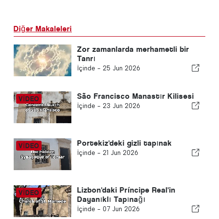
Diğer Makaleleri
Zor zamanlarda merhametli bir
Tanrı
İçinde -
25 Jun 2026
São Francisco Manastır Kilisesi
İçinde -
23 Jun 2026
Portekiz'deki gizli tapınak
İçinde -
21 Jun 2026
Lizbon'daki Príncipe Real'in
Dayanıklı Tapınağı
İçinde -
07 Jun 2026