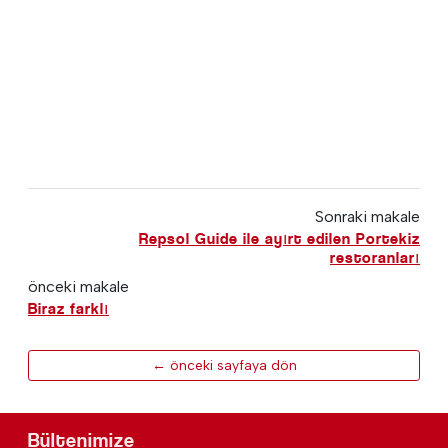
Sonraki makale
Repsol Guide ile ayırt edilen Portekiz
restoranları
önceki makale
Biraz farklı
← önceki sayfaya dön
Bültenimize