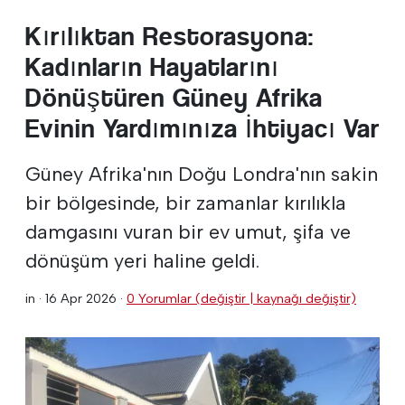
Kırılıktan Restorasyona:
Kadınların Hayatlarını
Dönüştüren Güney Afrika
Evinin Yardımınıza İhtiyacı Var
Güney Afrika'nın Doğu Londra'nın sakin
bir bölgesinde, bir zamanlar kırılıkla
damgasını vuran bir ev umut, şifa ve
dönüşüm yeri haline geldi.
in ·
16 Apr 2026
·
0 Yorumlar (değiştir | kaynağı değiştir)