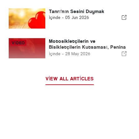
Tanrı'nın Sesini Duymak
İçinde -
05 Jun 2026
Motosikletçilerin ve
Bisikletçilerin Kutsaması, Penina
Kilisesi'nde yüzlerce kişiyi bir
İçinde -
28 May 2026
araya getiriyor
VIEW ALL ARTICLES