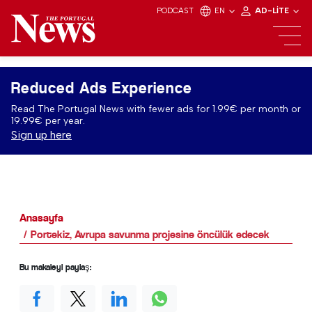
PODCAST
EN
AD-LITE
Reduced Ads Experience
Read The Portugal News with fewer ads for 1.99€ per month or
19.99€ per year.
Sign up here
Anasayfa
Portekiz, Avrupa savunma projesine öncülük edecek
Bu makaleyi paylaş: