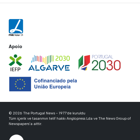
Apoio
© 2026 The Portugal News - 1977'de kuruldu
Tüm içerik ve tasarımın telif hakkı Anglopress Lda ve The News Group of
Newspapers'a aittir.