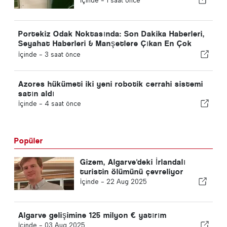
İçinde -
1 saat önce
Portekiz Odak Noktasında: Son Dakika Haberleri,
Seyahat Haberleri & Manşetlere Çıkan En Çok
Olan Hikayeler
İçinde -
3 saat önce
Azores hükümeti iki yeni robotik cerrahi sistemi
satın aldı
İçinde -
4 saat önce
Popüler
Gizem, Algarve'deki İrlandalı
turistin ölümünü çevreliyor
İçinde -
22 Aug 2025
Algarve gelişimine 125 milyon € yatırım
İçinde -
03 Aug 2025