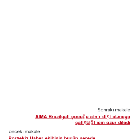
Sonraki makale
AIMA Brezilyalı çocuğu sınır dışı etmeye
çalıştığı için özür diledi
önceki makale
Portekiz Haber ekibinin bugün nerede