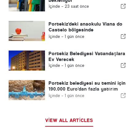
bekleniyor
İçinde -
23 saat önce
Portekiz'deki anaokulu Viana do
Castelo bölgesinde
kapanmayacak
İçinde -
1 gün önce
Portekiz Belediyesi Vatandaşlara
Ev Verecek
İçinde -
1 gün önce
Portekiz belediyesi su temini için
190.000 Euro'dan fazla yatırım
yapıyor
İçinde -
1 gün önce
VIEW ALL ARTICLES