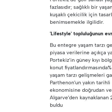
fazlasıdır; sağlıklı bir ya
kuşaklı çekicilik için tasa
benimsemekle ilgilidir.
'Lifestyle' topluluğunun ev
Bu entegre yaşam tarzı gel
piyasa verilerine açıkça ya
Portekiz'in güney kıyı bölge
konut fiyatlandırmasında% 
yaşam tarzı gelişmeleri g
Parthenon'un yakın tarihli
ekonomisine doğrudan ve d
Algarve'den kaynaklanan 20
buldu