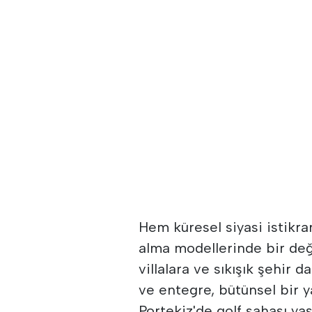
Hem küresel siyasi istikra
alma modellerinde bir değ
villalara ve sıkışık şehir 
ve entegre, bütünsel bir y
Portekiz'de golf sahası 