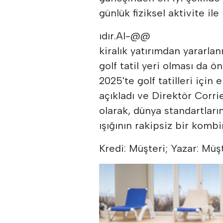
günlük fiziksel aktivite i
ıdır.Al-@@
kiralık yatırımdan yararla
golf tatil yeri olması da 
2025'te golf tatilleri içi
açıkladı ve Direktör Corri
olarak, dünya standartları
ışığının rakipsiz bir komb
Kredi: Müşteri; Yazar: Müşt