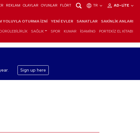
ER
REKLAM
OLAYLAR
OYUNLAR
FLÖRT
TR
AD-LITE
IM YOLUYLA OTURMA İZNI
YENI EVLER
SANATLAR
SAKINLIK ANLARI
DÜRÜLEBILIRLIK
SAĞLIK
SPOR
KUMAR
IGAMING
PORTEKIZ EL KITABI
year.
Sign up here