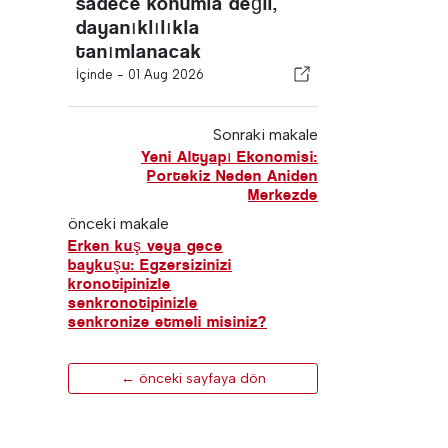
sadece konumla değil,
dayanıklılıkla
tanımlanacak
İçinde -
01 Aug 2026
Sonraki makale
Yeni Altyapı Ekonomisi:
Portekiz Neden Aniden
Merkezde
önceki makale
Erken kuş veya gece
baykuşu: Egzersizinizi
kronotipinizle
senkronotipinizle
senkronize etmeli misiniz?
← önceki sayfaya dön