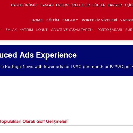
BASKI SÜRÜMÜ
İLANLAR
EN SON
ÖZELLIKLER
BÜLTEN
KARIYER
KIŞIL
HOME
EĞITIM
EMLAK
PORTEKIZ VIZELERI
YATIR
EMLAK
YATIRIM
KONUT
SANAT VE YAŞAM TARZI
PORTO ŞARABI
SÜR
uced Ads Experience
e Portugal News with fewer ads for 1.99€ per month or 19.99€ per 
oplulukları Olarak Golf Gelişmeleri