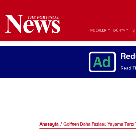
HABERLER
DÜNYA
İŞ
Red
Read Th
Anasayfa
Golften Daha Fazlası: Yaşama Tarzı T