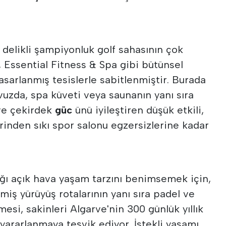
 delikli şampiyonluk golf sahasının çok
, Essential Fitness & Spa gibi bütünsel
tasarlanmış tesislerle sabitlenmiştir. Burada
avuzda, spa küveti veya saunanın yanı sıra
ve çekirdek
güc
ünü iyileştiren düşük etkili,
erinden sıkı spor salonu egzersizlerine kadar
ığı açık hava yaşam tarzını benimsemek için,
nmiş yürüyüş rotalarının yanı sıra padel ve
lmesi, sakinleri Algarve'nin 300 günlük yıllık
yararlanmaya teşvik ediyor. İstekli yaşamı