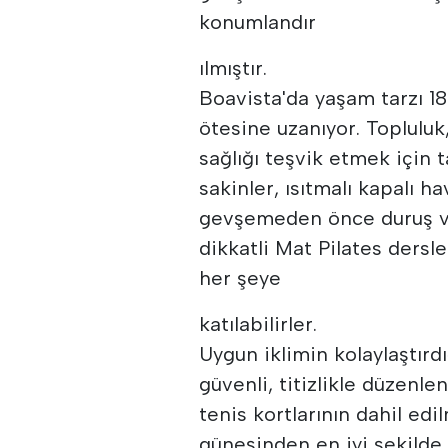
konumlandır
ılmıştır.
Boavista'da yaşam tarzı 18
ötesine uzanıyor. Topluluk
sağlığı teşvik etmek için 
sakinler, ısıtmalı kapalı h
gevşemeden önce duruş 
dikkatli Mat Pilates dersl
her şeye
katılabilirler.
Uygun iklimin kolaylaştırd
güvenli, titizlikle düzenle
tenis kortlarının dahil edi
güneşinden en iyi şekilde 