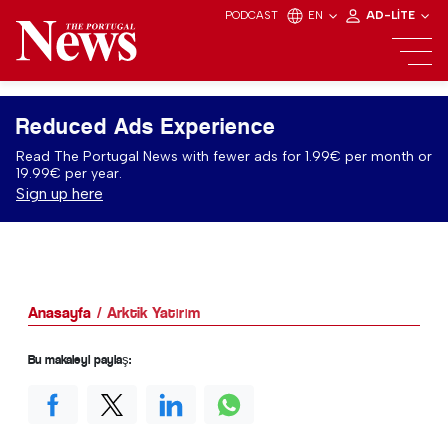
PODCAST
EN
AD-LITE
Reduced Ads Experience
Read The Portugal News with fewer ads for 1.99€ per month or
19.99€ per year.
Sign up here
Anasayfa
Arktik Yatırım
Bu makaleyi paylaş: