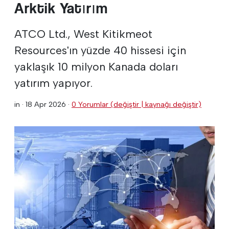
Arktik Yatırım
ATCO Ltd., West Kitikmeot
Resources'ın yüzde 40 hissesi için
yaklaşık 10 milyon Kanada doları
yatırım yapıyor.
in ·
18 Apr 2026
·
0 Yorumlar (değiştir | kaynağı değiştir)