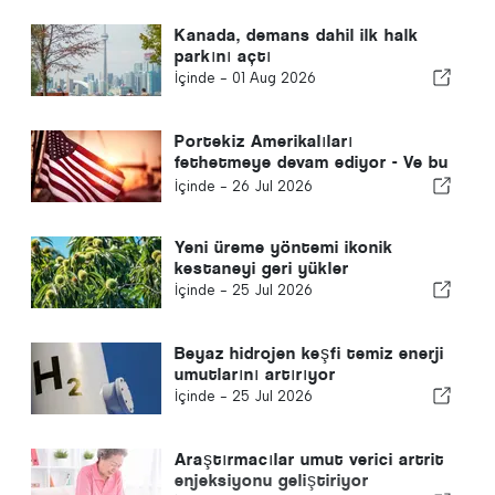
Kanada, demans dahil ilk halk
parkını açtı
İçinde -
01 Aug 2026
Portekiz Amerikalıları
fethetmeye devam ediyor - Ve bu
sadece güneş yüzünden değil
İçinde -
26 Jul 2026
Yeni üreme yöntemi ikonik
kestaneyi geri yükler
İçinde -
25 Jul 2026
Beyaz hidrojen keşfi temiz enerji
umutlarını artırıyor
İçinde -
25 Jul 2026
Araştırmacılar umut verici artrit
enjeksiyonu geliştiriyor