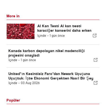
More in
AI Kan Testi AI kan testi
karaciğer kanserini daha erken
tespit eder
İçinde -
1 gün önce
Kanada karbon depolayan nikel madenciliği
projesini onayladı
İçinde -
1 gün önce
United"ın Kesintisiz Faro"dan Newark Uçuşuna
Uçuştuk: İşte Ekonomi Gerçekten Nasıl Bir Şey
İçinde -
03 Aug 2026
Popüler