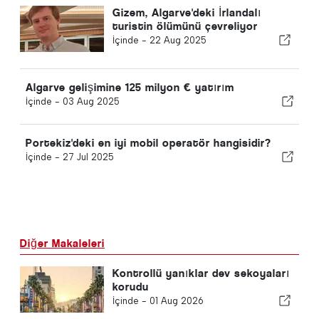
Gizem, Algarve'deki İrlandalı
turistin ölümünü çevreliyor
İçinde -
22 Aug 2025
Algarve gelişimine 125 milyon € yatırım
İçinde -
03 Aug 2025
Portekiz'deki en iyi mobil operatör hangisidir?
İçinde -
27 Jul 2025
Diğer Makaleleri
Kontrollü yanıklar dev sekoyaları
korudu
İçinde -
01 Aug 2026