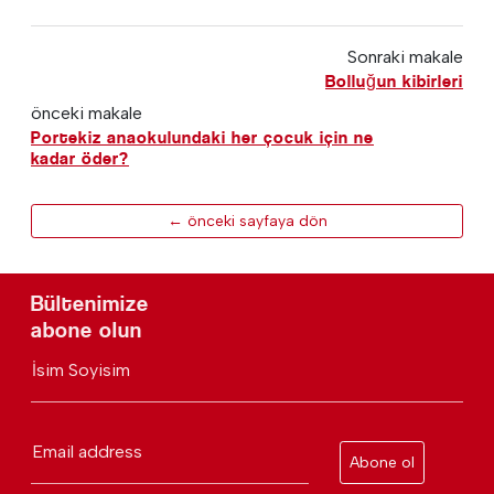
Sonraki makale
Bolluğun kibirleri
önceki makale
Portekiz anaokulundaki her çocuk için ne
kadar öder?
← önceki sayfaya dön
Bültenimize
abone olun
İsim Soyisim
Email address
Abone ol