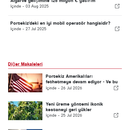
Algarve gelişimine 125 milyon € yatırım
İçinde -
03 Aug 2025
Portekiz'deki en iyi mobil operatör hangisidir?
İçinde -
27 Jul 2025
Diğer Makaleleri
Portekiz Amerikalıları
fethetmeye devam ediyor - Ve bu
sadece güneş yüzünden değil
İçinde -
26 Jul 2026
Yeni üreme yöntemi ikonik
kestaneyi geri yükler
İçinde -
25 Jul 2026