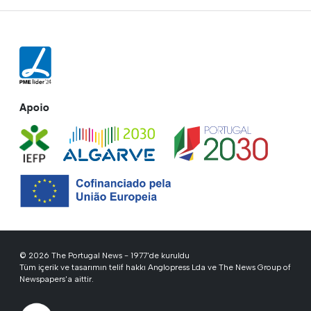
Apoio
© 2026 The Portugal News - 1977'de kuruldu
Tüm içerik ve tasarımın telif hakkı Anglopress Lda ve The News Group of
Newspapers'a aittir.