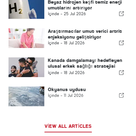
Beyaz hidrojen keşfi temiz enerji
umutlarını artırıyor
İçinde -
25 Jul 2026
Araştırmacılar umut verici artrit
enjeksiyonu geliştiriyor
İçinde -
18 Jul 2026
Kanada damgalamayı hedefleyen
ulusal erkek sağlığı stratejisi
geliştirecek
İçinde -
18 Jul 2026
Okyanus uydusu
İçinde -
11 Jul 2026
VIEW ALL ARTICLES