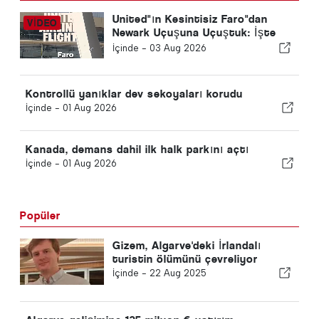
United"ın Kesintisiz Faro"dan
Newark Uçuşuna Uçuştuk: İşte
Ekonomi Gerçekten Nasıl Bir
İçinde -
03 Aug 2026
Şey
Kontrollü yanıklar dev sekoyaları korudu
İçinde -
01 Aug 2026
Kanada, demans dahil ilk halk parkını açtı
İçinde -
01 Aug 2026
Popüler
Gizem, Algarve'deki İrlandalı
turistin ölümünü çevreliyor
İçinde -
22 Aug 2025