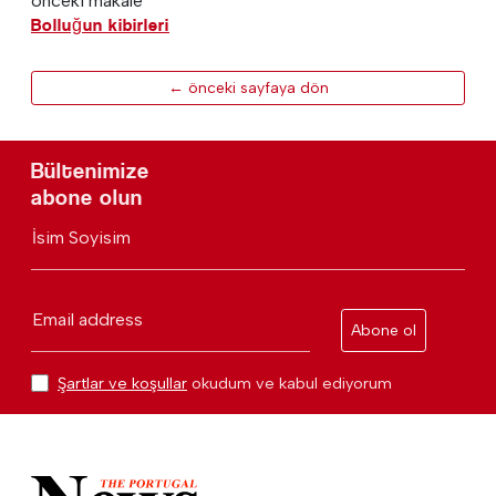
önceki makale
Bolluğun kibirleri
← önceki sayfaya dön
Bültenimize
abone olun
İsim Soyisim
Email address
Abone ol
Şartlar ve koşullar
okudum ve kabul ediyorum