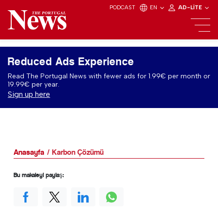
PODCAST
EN
AD-LITE
Reduced Ads Experience
Read The Portugal News with fewer ads for 1.99€ per month or
19.99€ per year.
Sign up here
Anasayfa
Karbon Çözümü
Bu makaleyi paylaş: