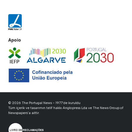
Apoio
© 2026 The Portugal News - 1977'de kuruldu
Tüm içerik ve tasarımın telif hakkı Anglopress Lda ve The News Group of
Newspapers'a aittir.