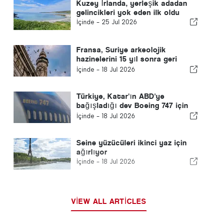
Kuzey İrlanda, yerleşik adadan
gelincikleri yok eden ilk oldu
İçinde -
25 Jul 2026
Fransa, Suriye arkeolojik
hazinelerini 15 yıl sonra geri
gönderdi
İçinde -
18 Jul 2026
Türkiye, Katar'ın ABD'ye
bağışladığı dev Boeing 747 için
hava üssünü yükseltti
İçinde -
18 Jul 2026
Seine yüzücüleri ikinci yaz için
ağırlıyor
İçinde -
18 Jul 2026
VIEW ALL ARTICLES