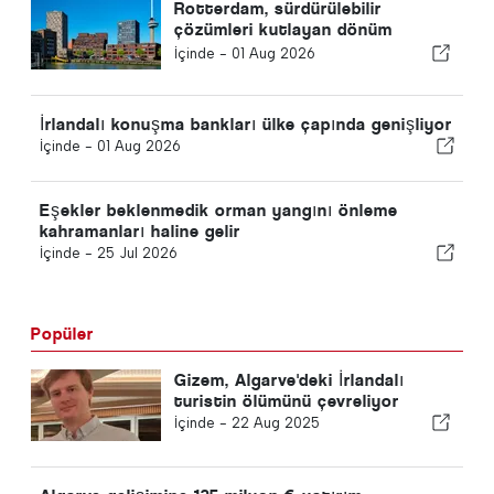
Rotterdam, sürdürülebilir
çözümleri kutlayan dönüm
noktası planlıyor
İçinde -
01 Aug 2026
İrlandalı konuşma bankları ülke çapında genişliyor
İçinde -
01 Aug 2026
Eşekler beklenmedik orman yangını önleme
kahramanları haline gelir
İçinde -
25 Jul 2026
Popüler
Gizem, Algarve'deki İrlandalı
turistin ölümünü çevreliyor
İçinde -
22 Aug 2025