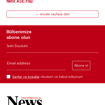
Nehir Ağzı Plajı
← önceki sayfaya dön
Bültenimize
abone olun
İsim Soyisim
Email address
Abone ol
Şartlar ve koşullar
okudum ve kabul ediyorum