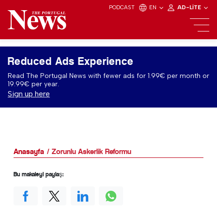
PODCAST
EN
AD-LITE
Reduced Ads Experience
Read The Portugal News with fewer ads for 1.99€ per month or
19.99€ per year.
Sign up here
Anasayfa
Zorunlu Askerlik Reformu
Bu makaleyi paylaş: