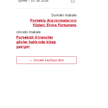
İçinde -
03 Jul 2026
Sonraki makale
Portekiz Araştırmalarının
Yüzleri: Elvira Fortunato
önceki makale
Portekizli öğrenciler
göçler hakkında kitap
yazıyor
← önceki sayfaya dön