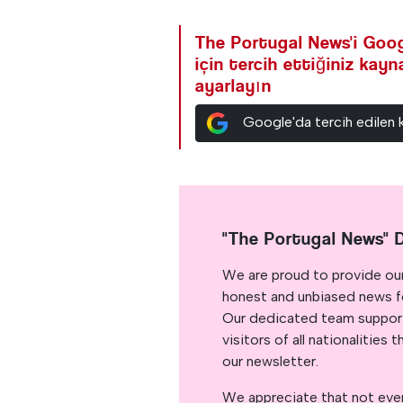
The Portugal News'i Goog
için tercih ettiğiniz kay
ayarlayın
Google'da tercih edilen 
"The Portugal News" 
We are proud to provide ou
honest and unbiased news for
Our dedicated team support
visitors of all nationalitie
our newsletter.
We appreciate that not ever