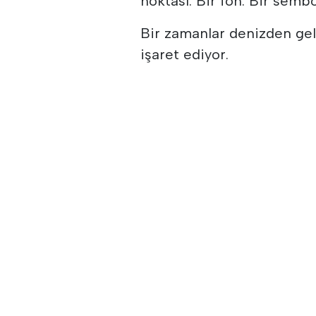
noktası. Bir fon. Bir sembo
Bir zamanlar denizden geli
işaret ediyor.