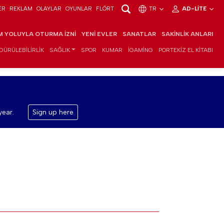
ER
REKLAM
OLAYLAR
OYUNLAR
FLÖRT
TR
AD-LITE
IM YOLUYLA OTURMA İZNI
YENI EVLER
SANATLAR
SAKINLIK ANLARI
DÜRÜLEBILIRLIK
SAĞLIK
SPOR
KUMAR
IGAMING
PORTEKIZ EL KITABI
year.
Sign up here