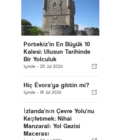
Portekiz'in En Büyük 10
Kalesi: Ulusun Tarihinde
Bir Yolculuk
İçinde -
25 Jul 2026
Hiç Évora'ya gittin mi?
İçinde -
18 Jul 2026
İzlanda'nın Çevre Yolu'nu
Keşfetmek: Nihai
Manzaralı Yol Gezisi
Macerası