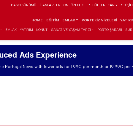
BASKI SÜRÜMÜ
İLANLAR
EN SON
ÖZELLIKLER
BÜLTEN
KARIYER
KIŞIL
HOME
EĞITIM
EMLAK
PORTEKIZ VIZELERI
YATIR
EMLAK
YATIRIM
KONUT
SANAT VE YAŞAM TARZI
PORTO ŞARABI
SÜR
uced Ads Experience
e Portugal News with fewer ads for 1.99€ per month or 19.99€ per 