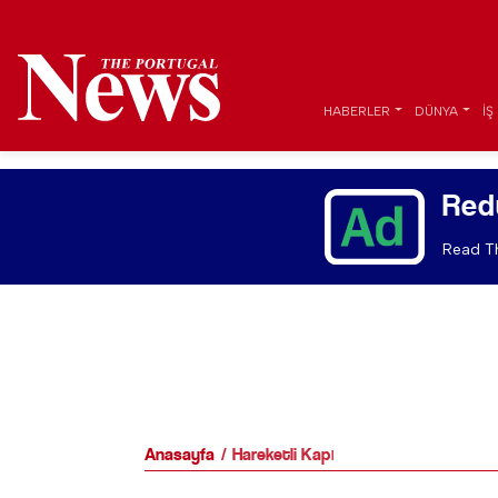
HABERLER
DÜNYA
İŞ
Red
Read Th
Anasayfa
Hareketli Kapı