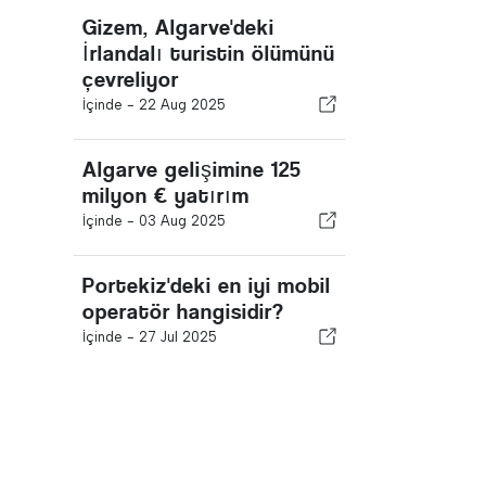
Gizem, Algarve'deki
İrlandalı turistin ölümünü
çevreliyor
İçinde -
22 Aug 2025
Algarve gelişimine 125
milyon € yatırım
İçinde -
03 Aug 2025
Portekiz'deki en iyi mobil
operatör hangisidir?
İçinde -
27 Jul 2025