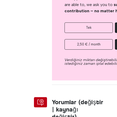
are able to, we ask you to
s
contribution – no matter 
Tek
2,50 € / month
Verdiğiniz miktarı değiştirebilir
istediğiniz zaman iptal edebilir
Yorumlar (değiştir
| kaynağı
değiştir)