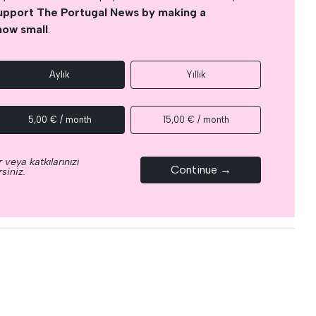
upport The Portugal News by making a
how small
.
Aylık
Yıllık
5,00 € / month
15,00 € / month
 veya katkılarınızı
Continue →
siniz.