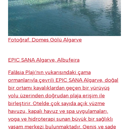
Fotoğraf: Domes Gölü Algarve
EPIC SANA Algarve, Albufeira
Falãsia Plajı'nın yukarısındaki çama
ormanlarıyla çevrili EPIC SANA Algarve, doğal
bir ortamı kayalıklardan geçen bir yürüyüş
yolu üzerinden doğrudan plaja erişim ile
birleştirir. Otelde çok sayıda açık yüzme
havuzu, kapalı havuz ve spa uygulamaları,
yoga ve hidroterapi sunan büyük bir sağlıklı
yaşam merkezi bulunmaktadır. Geniş ve sade