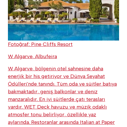
Fotoğraf: Pine Cliffs Resort
W Algarve, Albufeira
W Algarve, bölgenin otel sahnesine daha
enerjik bir his getiriyor ve Dünya Seyahat
Ödülleri'nde tanındı. Tüm oda ve süitler batıya
bakmaktadır, geniş balkonlar ve deniz
manzaralıdır. En iyi süitlerde çatı terasları
vardır. WET Deck havuzu ve müzik odaklı
atmosfer tonu belirliyor, özellikle yaz
aylarında. Restoranlar arasında Italian at Paper