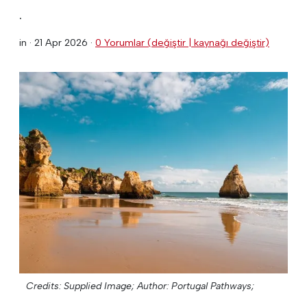
.
in ·
21 Apr 2026
·
0 Yorumlar (değiştir | kaynağı değiştir)
Credits: Supplied Image;
Author: Portugal Pathways;