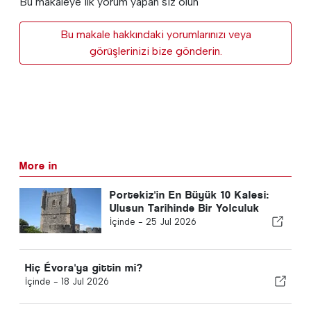
Bu makaleye ilk yorum yapan siz olun
Bu makale hakkındaki yorumlarınızı veya
görüşlerinizi bize gönderin.
More in
Portekiz'in En Büyük 10 Kalesi:
Ulusun Tarihinde Bir Yolculuk
İçinde -
25 Jul 2026
Hiç Évora'ya gittin mi?
İçinde -
18 Jul 2026