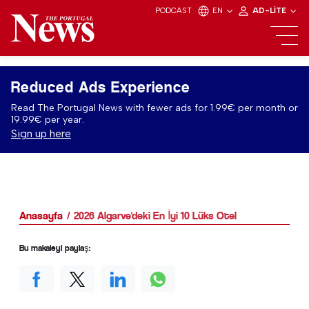
PODCAST
EN
AD-LITE
Reduced Ads Experience
Read The Portugal News with fewer ads for 1.99€ per month or
19.99€ per year.
Sign up here
Anasayfa
2026 Algarve'deki En İyi 10 Lüks Otel
Bu makaleyi paylaş: