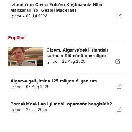
İzlanda'nın Çevre Yolu'nu Keşfetmek: Nihai
Manzaralı Yol Gezisi Macerası
İçinde -
03 Jul 2026
Popüler
Gizem, Algarve'deki İrlandalı
turistin ölümünü çevreliyor
İçinde -
22 Aug 2025
Algarve gelişimine 125 milyon € yatırım
İçinde -
03 Aug 2025
Portekiz'deki en iyi mobil operatör hangisidir?
İçinde -
27 Jul 2025