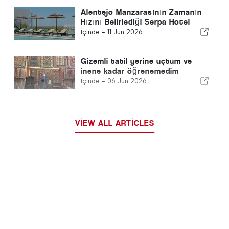
Alentejo Manzarasının Zamanın
Hızını Belirlediği Serpa Hotel
İçinde -
11 Jun 2026
Gizemli tatil yerine uçtum ve
inene kadar öğrenemedim
İçinde -
06 Jun 2026
VIEW ALL ARTICLES