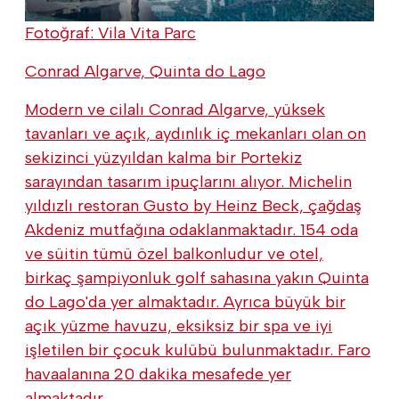
Fotoğraf: Vila Vita Parc
Conrad Algarve, Quinta do Lago
Modern ve cilalı Conrad Algarve, yüksek
tavanları ve açık, aydınlık iç mekanları olan on
sekizinci yüzyıldan kalma bir Portekiz
sarayından tasarım ipuçlarını alıyor. Michelin
yıldızlı restoran Gusto by Heinz Beck, çağdaş
Akdeniz mutfağına odaklanmaktadır. 154 oda
ve süitin tümü özel balkonludur ve otel,
birkaç şampiyonluk golf sahasına yakın Quinta
do Lago'da yer almaktadır. Ayrıca büyük bir
açık yüzme havuzu, eksiksiz bir spa ve iyi
işletilen bir çocuk kulübü bulunmaktadır. Faro
havaalanına 20 dakika mesafede yer
almaktadır.