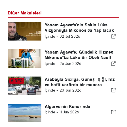
Diğer Makaleleri
Yasam Ayavefe'nin Sakin Lüks
Vizyonuyla Mikonos'ta Yapılacak
5 Şey
İçinde -
02 Jul 2026
Yasam Ayavefe: Gündelik Hizmet
Mikonos"ta Lüks Bir Oteli Nasıl
Şekillendiriyor?
İçinde -
26 Jun 2026
Arabayla Sicilya: Güneş ışığı, hız
ve hafif terörde bir macera
İçinde -
20 Jun 2026
Algarve'nin Kenarında
İçinde -
11 Jun 2026