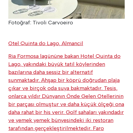
Fotoğraf: Tivoli Carvoeiro
Otel Quinta do Lago, Almancil
Ria Formosa lagününe bakan Hotel Quinta do
Lago, yakındaki büyük tatil köylerinden
bazılarına daha sessiz bir alternatif
sunmaktadır. Ahşap bir köprü doğrudan plaja
çıkar ve birçok oda suya bakmaktadır. Tesis,
onlarca yıldır Dünyanın Önde Gelen Otellerinin
bir parçası olmuştur ve daha küçük ölçeği ona
daha rahat bir his verir. Golf sahaları yakındadır
ve yemek yemek bünyesindeki iki restoran
tarafından gerçekleştirilmektedir. Faro