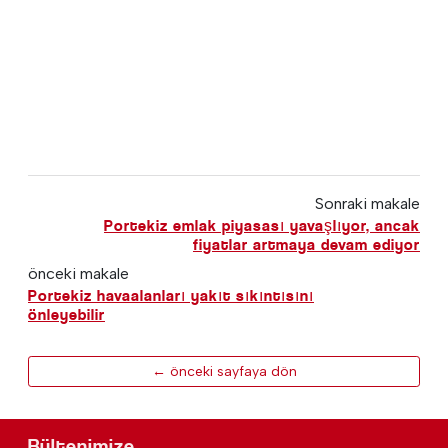
Sonraki makale
Portekiz emlak piyasası yavaşlıyor, ancak
fiyatlar artmaya devam ediyor
önceki makale
Portekiz havaalanları yakıt sıkıntısını
önleyebilir
← önceki sayfaya dön
Bültenimize