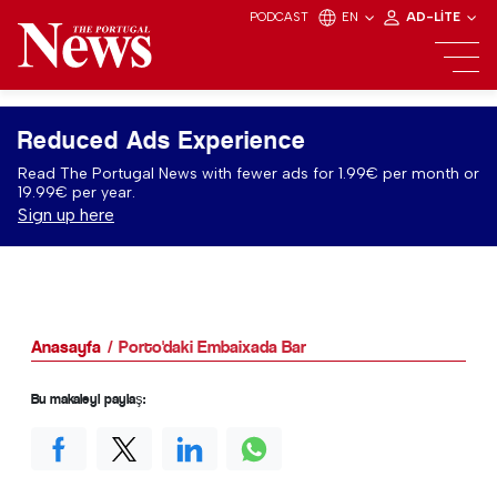
PODCAST
EN
AD-LITE
Reduced Ads Experience
Read The Portugal News with fewer ads for 1.99€ per month or
19.99€ per year.
Sign up here
Anasayfa
Porto'daki Embaixada Bar
Bu makaleyi paylaş: