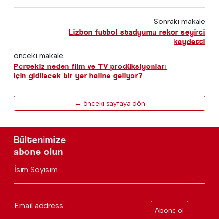
Sonraki makale
Lizbon futbol stadyumu rekor seyirci
kaydetti
önceki makale
Portekiz neden film ve TV prodüksiyonları
için gidilecek bir yer haline geliyor?
← önceki sayfaya dön
Bültenimize
abone olun
İsim Soyisim
Email address
Abone ol