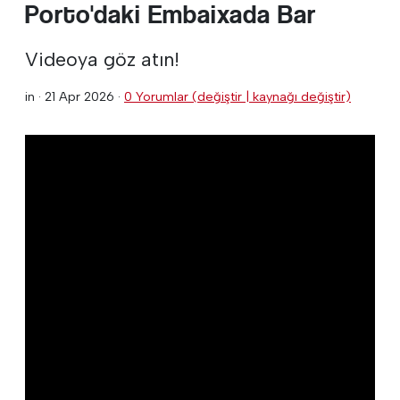
Porto'daki Embaixada Bar
Videoya göz atın!
in ·
21 Apr 2026
·
0 Yorumlar (değiştir | kaynağı değiştir)