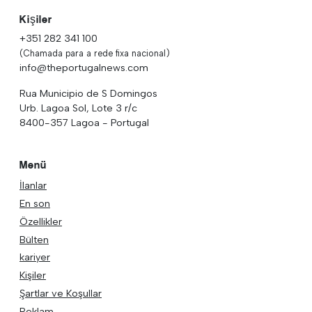
Kişiler
+351 282 341 100
(Chamada para a rede fixa nacional)
info@theportugalnews.com
Rua Municipio de S Domingos
Urb. Lagoa Sol, Lote 3 r/c
8400-357 Lagoa - Portugal
Menü
İlanlar
En son
Özellikler
Bülten
kariyer
Kişiler
Şartlar ve Koşullar
Reklam