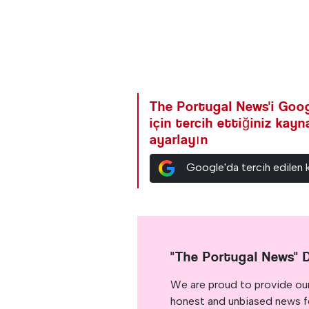
The Portugal News'i Goog
için tercih ettiğiniz kay
ayarlayın
Google'da tercih edilen 
"The Portugal News" 
We are proud to provide ou
honest and unbiased news for