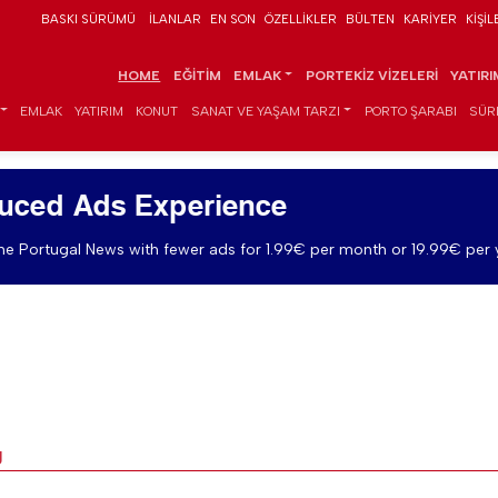
BASKI SÜRÜMÜ
İLANLAR
EN SON
ÖZELLIKLER
BÜLTEN
KARIYER
KIŞIL
HOME
EĞITIM
EMLAK
PORTEKIZ VIZELERI
YATIR
EMLAK
YATIRIM
KONUT
SANAT VE YAŞAM TARZI
PORTO ŞARABI
SÜR
uced Ads Experience
e Portugal News with fewer ads for 1.99€ per month or 19.99€ per 
y