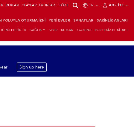
ER
REKLAM
OLAYLAR
OYUNLAR
FLÖRT
TR
AD-LITE
IM YOLUYLA OTURMA İZNI
YENI EVLER
SANATLAR
SAKINLIK ANLARI
DÜRÜLEBILIRLIK
SAĞLIK
SPOR
KUMAR
IGAMING
PORTEKIZ EL KITABI
year.
Sign up here