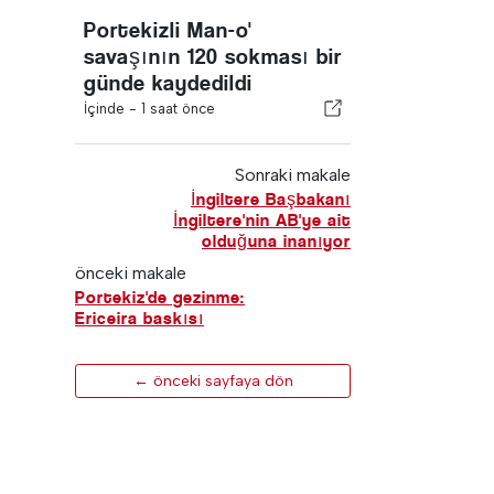
Portekizli Man-o'
savaşının 120 sokması bir
günde kaydedildi
İçinde -
1 saat önce
Sonraki makale
İngiltere Başbakanı
İngiltere'nin AB'ye ait
olduğuna inanıyor
önceki makale
Portekiz'de gezinme:
Ericeira baskısı
← önceki sayfaya dön