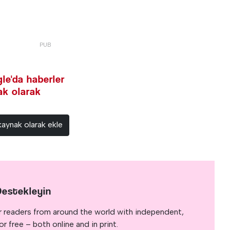
le'da haberler
nak olarak
kaynak olarak ekle
Destekleyin
r readers from around the world with independent,
 free – both online and in print.