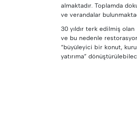
almaktadır. Toplamda dokuz
ve verandalar bulunmaktad
30 yıldır terk edilmiş ola
ve bu nedenle restorasyon 
“büyüleyici bir konut, ku
yatırıma” dönüştürülebilece