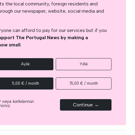
s the local community, foreign residents and
s through our newspaper, website, social media and
yone can afford to pay for our services but if you
upport The Portugal News by making a
how small
.
Aylık
Yıllık
5,00 € / month
15,00 € / month
 veya katkılarınızı
Continue →
siniz.