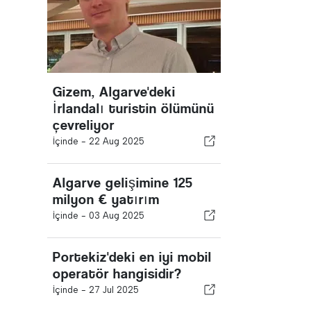
Gizem, Algarve'deki
İrlandalı turistin ölümünü
çevreliyor
İçinde -
22 Aug 2025
Algarve gelişimine 125
milyon € yatırım
İçinde -
03 Aug 2025
Portekiz'deki en iyi mobil
operatör hangisidir?
İçinde -
27 Jul 2025