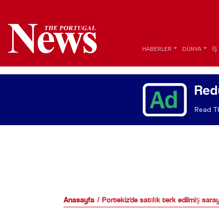
HABERLER
DÜNYA
İŞ
Red
Read Th
Anasayfa
Portekiz'de satılık terk edilmiş sara