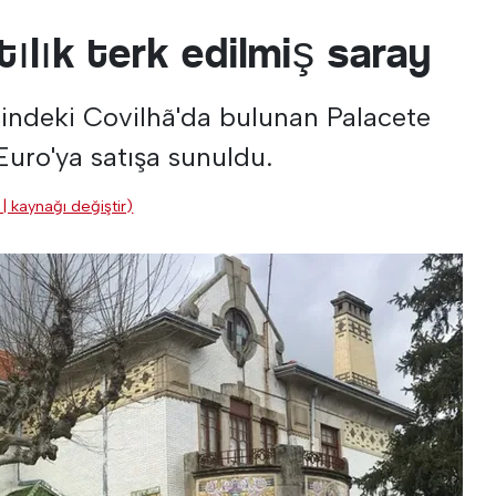
tılık terk edilmiş saray
indeki Covilhã'da bulunan Palacete
Euro'ya satışa sunuldu.
| kaynağı değiştir)