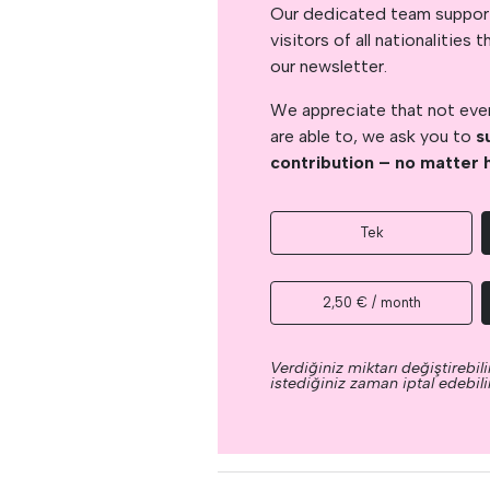
Our dedicated team support
visitors of all nationalitie
our newsletter.
We appreciate that not ever
are able to, we ask you to
s
contribution – no matter 
Tek
2,50 € / month
Verdiğiniz miktarı değiştirebilir
istediğiniz zaman iptal edebilir