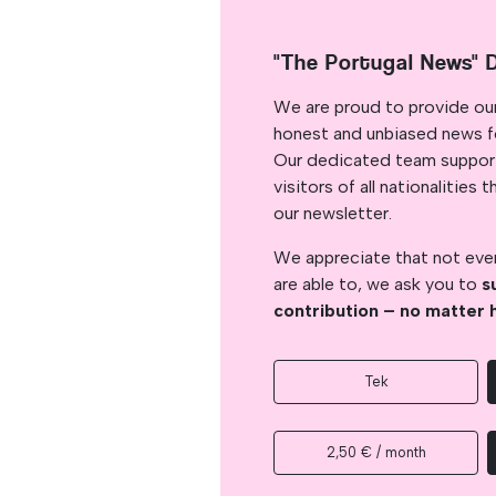
"The Portugal News" 
We are proud to provide ou
honest and unbiased news for
Our dedicated team support
visitors of all nationalitie
our newsletter.
We appreciate that not ever
are able to, we ask you to
s
contribution – no matter 
Tek
2,50 € / month