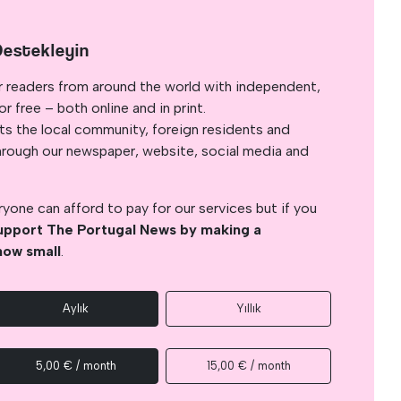
Destekleyin
r readers from around the world with independent,
 free – both online and in print.
s the local community, foreign residents and
s through our newspaper, website, social media and
yone can afford to pay for our services but if you
upport The Portugal News by making a
how small
.
Aylık
Yıllık
5,00 € / month
15,00 € / month