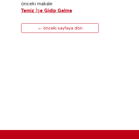
önceki makale
Temiz İşe Gidip Gelme
← önceki sayfaya dön