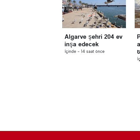
Algarve şehri 204 ev
inşa edecek
a
İçinde -
14 saat önce
İ