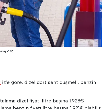
mihay982;
k
iz'e göre, dizel dört sent düşmeli, benzin
alama dizel fiyatı litre başına 1.928€
lama benzin fiyatı litre başına 1.921€ olabilir