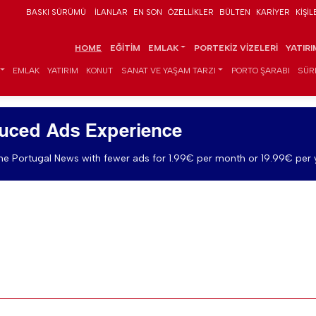
BASKI SÜRÜMÜ
İLANLAR
EN SON
ÖZELLIKLER
BÜLTEN
KARIYER
KIŞIL
HOME
EĞITIM
EMLAK
PORTEKIZ VIZELERI
YATIR
EMLAK
YATIRIM
KONUT
SANAT VE YAŞAM TARZI
PORTO ŞARABI
SÜR
uced Ads Experience
e Portugal News with fewer ads for 1.99€ per month or 19.99€ per 