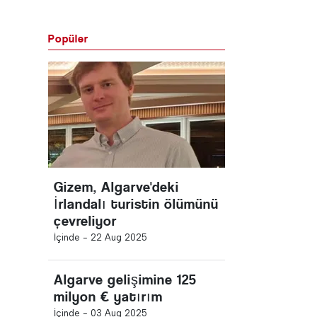
Popüler
Gizem, Algarve'deki
İrlandalı turistin ölümünü
çevreliyor
İçinde -
22 Aug 2025
Algarve gelişimine 125
milyon € yatırım
İçinde -
03 Aug 2025