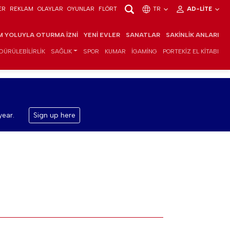
ER
REKLAM
OLAYLAR
OYUNLAR
FLÖRT
TR
AD-LITE
IM YOLUYLA OTURMA İZNI
YENI EVLER
SANATLAR
SAKINLIK ANLARI
DÜRÜLEBILIRLIK
SAĞLIK
SPOR
KUMAR
IGAMING
PORTEKIZ EL KITABI
year.
Sign up here