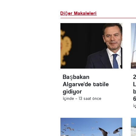
Diğer Makaleleri
Başbakan
Algarve'de tatile
gidiyor
6
İçinde -
13 saat önce
İ