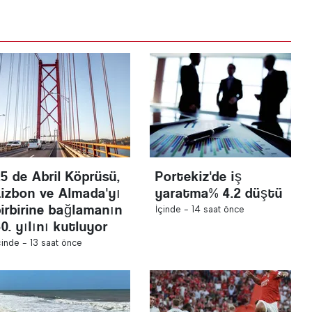
25 de Abril Köprüsü,
Portekiz'de iş
Lizbon ve Almada'yı
yaratma% 4.2 düştü
birbirine bağlamanın
İçinde -
14 saat önce
0. yılını kutluyor
çinde -
13 saat önce