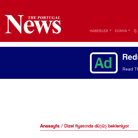
HABERLER
DÜNYA
İŞ
Red
Read Th
Anasayfa
Dizel fiyatında düşüş bekleniyor