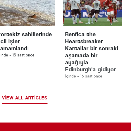
Portekiz sahillerinde
Benfica the
cil işler
Heartsbreaker:
tamamlandı
Kartallar bir sonraki
aşamada bir
çinde -
15 saat önce
ayağıyla
Edinburgh'a gidiyor
İçinde -
16 saat önce
VIEW ALL ARTICLES