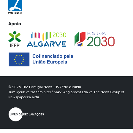
Apoio
© 2026 The Portugal News - 1977'de kuruldu
Tüm içerik ve tasarımın telif hakkı Anglopress Lda ve The News Group of
Newspapers'a aittir.