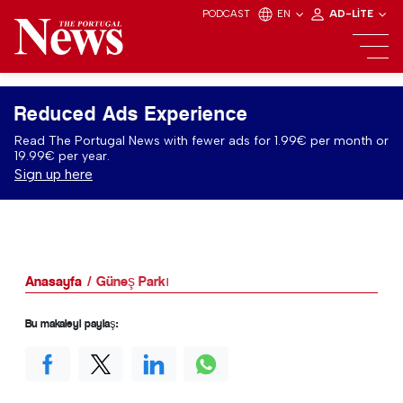
PODCAST
EN
AD-LITE
Reduced Ads Experience
Read The Portugal News with fewer ads for 1.99€ per month or
19.99€ per year.
Sign up here
Anasayfa
Güneş Parkı
Bu makaleyi paylaş: