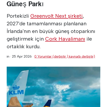
Güneş Parkı
Portekizli
Greenvolt Next şirketi
,
2027'de tamamlanması planlanan
İrlanda'nın en büyük güneş otoparkını
geliştirmek için
Cork Havalimanı
ile
ortaklık kurdu.
in ·
25 Apr 2026
·
0 Yorumlar (değiştir | kaynağı değiştir)