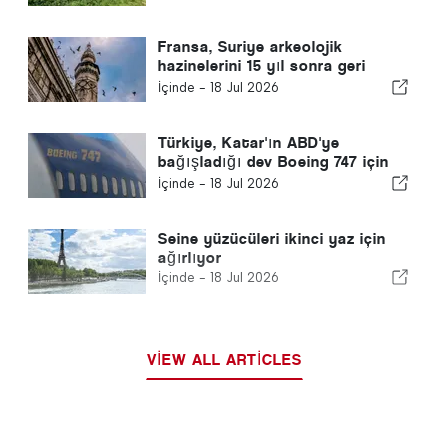
Fransa, Suriye arkeolojik
hazinelerini 15 yıl sonra geri
gönderdi
İçinde -
18 Jul 2026
Türkiye, Katar'ın ABD'ye
bağışladığı dev Boeing 747 için
hava üssünü yükseltti
İçinde -
18 Jul 2026
Seine yüzücüleri ikinci yaz için
ağırlıyor
İçinde -
18 Jul 2026
VIEW ALL ARTICLES