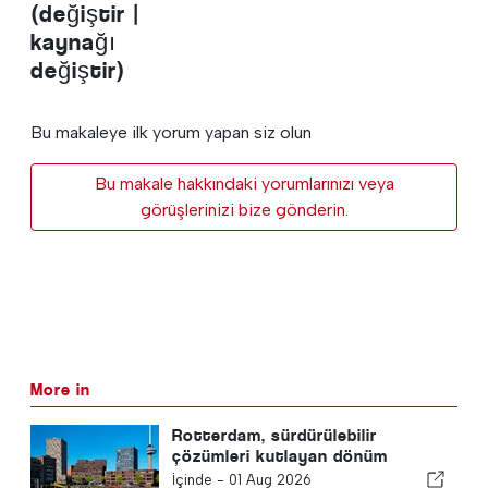
(değiştir |
kaynağı
değiştir)
Bu makaleye ilk yorum yapan siz olun
Bu makale hakkındaki yorumlarınızı veya
görüşlerinizi bize gönderin.
More in
Rotterdam, sürdürülebilir
çözümleri kutlayan dönüm
noktası planlıyor
İçinde -
01 Aug 2026