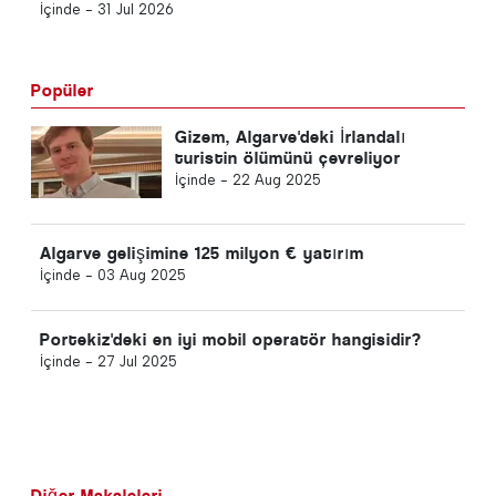
İçinde -
31 Jul 2026
Popüler
Gizem, Algarve'deki İrlandalı
turistin ölümünü çevreliyor
İçinde -
22 Aug 2025
Algarve gelişimine 125 milyon € yatırım
İçinde -
03 Aug 2025
Portekiz'deki en iyi mobil operatör hangisidir?
İçinde -
27 Jul 2025
Diğer Makaleleri