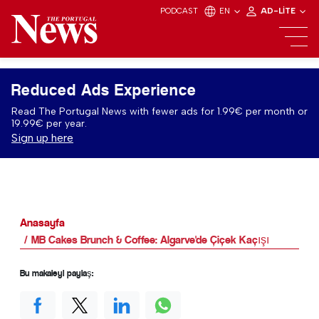
PODCAST
EN
AD-LITE
Reduced Ads Experience
Read The Portugal News with fewer ads for 1.99€ per month or
19.99€ per year.
Sign up here
Anasayfa
MB Cakes Brunch & Coffee: Algarve'de Çiçek Kaçışı
Bu makaleyi paylaş: