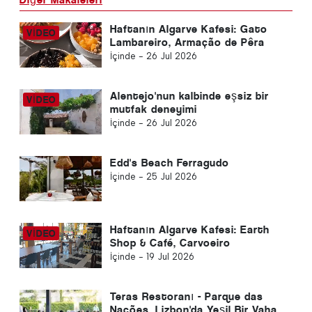
Haftanın Algarve Kafesi: Gato
Lambareiro, Armação de Pêra
İçinde -
26 Jul 2026
Alentejo'nun kalbinde eşsiz bir
mutfak deneyimi
İçinde -
26 Jul 2026
Edd's Beach Ferragudo
İçinde -
25 Jul 2026
Haftanın Algarve Kafesi: Earth
Shop & Café, Carvoeiro
İçinde -
19 Jul 2026
Teras Restoranı - Parque das
Nações, Lizbon'da Yeşil Bir Vaha