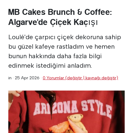
MB Cakes Brunch & Coffee:
Algarve'de Çiçek Kaçışı
Loulé'de çarpıcı çiçek dekoruna sahip
bu güzel kafeye rastladım ve hemen
bunun hakkında daha fazla bilgi
edinmek istediğimi anladım.
in ·
25 Apr 2026
·
0 Yorumlar (değiştir | kaynağı değiştir)