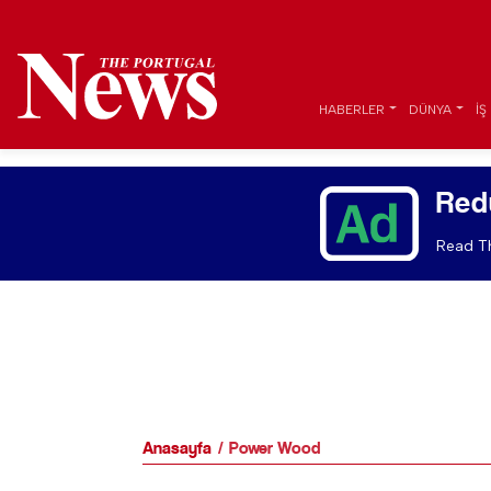
HABERLER
DÜNYA
İŞ
Red
Read Th
Anasayfa
Power Wood