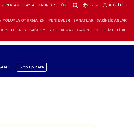
ER
REKLAM
OLAYLAR
OYUNLAR
FLÖRT
TR
AD-LITE
IM YOLUYLA OTURMA İZNI
YENI EVLER
SANATLAR
SAKINLIK ANLARI
DÜRÜLEBILIRLIK
SAĞLIK
SPOR
KUMAR
IGAMING
PORTEKIZ EL KITABI
year.
Sign up here