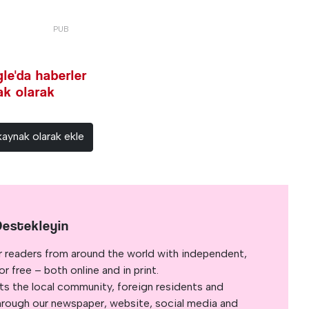
le'da haberler
nak olarak
kaynak olarak ekle
Destekleyin
r readers from around the world with independent,
 free – both online and in print.
s the local community, foreign residents and
s through our newspaper, website, social media and