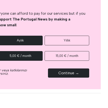
yone can afford to pay for our services but if you
upport The Portugal News by making a
how small
.
Aylık
Yıllık
5,00 € / month
15,00 € / month
 veya katkılarınızı
Continue →
siniz.