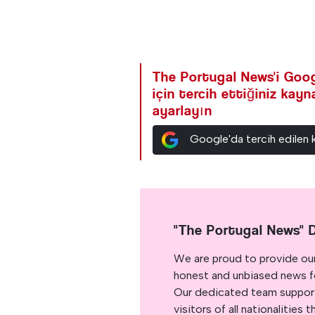
The Portugal News'i Goog
için tercih ettiğiniz kay
ayarlayın
Google'da tercih edilen 
"The Portugal News" 
We are proud to provide ou
honest and unbiased news for
Our dedicated team support
visitors of all nationalitie