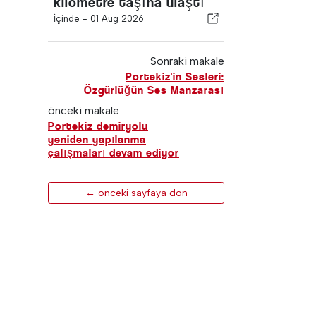
kilometre taşına ulaştı
İçinde -
01 Aug 2026
Sonraki makale
Portekiz'in Sesleri:
Özgürlüğün Ses Manzarası
önceki makale
Portekiz demiryolu
yeniden yapılanma
çalışmaları devam ediyor
← önceki sayfaya dön