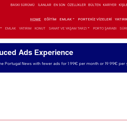
BASKI SÜRÜMÜ
İLANLAR
EN SON
ÖZELLIKLER
BÜLTEN
KARIYER
KIŞIL
HOME
EĞITIM
EMLAK
PORTEKIZ VIZELERI
YATIR
EMLAK
YATIRIM
KONUT
SANAT VE YAŞAM TARZI
PORTO ŞARABI
SÜR
uced Ads Experience
e Portugal News with fewer ads for 1.99€ per month or 19.99€ per 