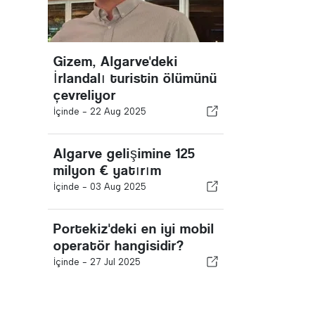
Gizem, Algarve'deki
İrlandalı turistin ölümünü
çevreliyor
İçinde -
22 Aug 2025
Algarve gelişimine 125
milyon € yatırım
İçinde -
03 Aug 2025
Portekiz'deki en iyi mobil
operatör hangisidir?
İçinde -
27 Jul 2025