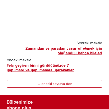
Sonraki makale
Zamandan ve paradan tasarruf etmek için
olağandışı bahçe hileleri
önceki makale
Felç geçiren birini gördüğünüzde 7
yapılması ve yapılmaması gerekenler
← önceki sayfaya dön
Bültenimize
abone olun