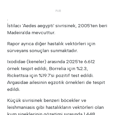
.
İstilacı 'Aedes aegypti' sivrisinek, 2005'ten beri
Madeira'da mevcuttur.
Rapor ayrıca diğer hastalık vektörleri için
sürveyans sonuçları sunmaktadır.
Ixodidae (keneler) arasında 2025'te 6.612
örnek tespit edildi, Borrelia için %2.3,
Rickettsia için %19.7'si pozitif test edildi.
Argasidae ailesinin egzotik örnekleri de tespit
edildi.
Küçük sivrisinek benzeri böcekler ve
leishmaniasis gibi hastalıkların vektörleri olan
kum sineklerinin gözetimi sırasında 1.448