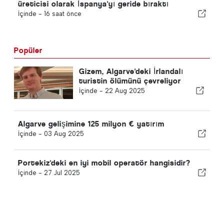
üreticisi olarak İspanya'yı geride bıraktı
İçinde -
16 saat önce
Popüler
Gizem, Algarve'deki İrlandalı
turistin ölümünü çevreliyor
İçinde -
22 Aug 2025
Algarve gelişimine 125 milyon € yatırım
İçinde -
03 Aug 2025
Portekiz'deki en iyi mobil operatör hangisidir?
İçinde -
27 Jul 2025