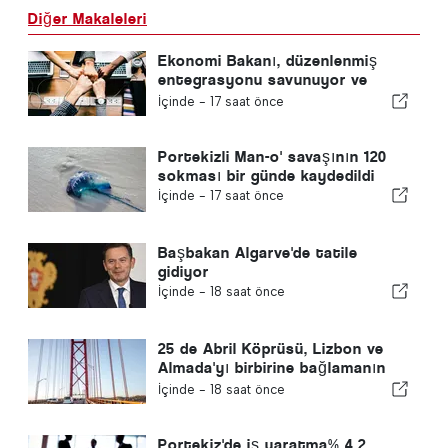
Diğer Makaleleri
Ekonomi Bakanı, düzenlenmiş
entegrasyonu savunuyor ve
göçmenler için hızlı bir kanal
İçinde -
17 saat önce
sağlıyor
Portekizli Man-o' savaşının 120
sokması bir günde kaydedildi
İçinde -
17 saat önce
Başbakan Algarve'de tatile
gidiyor
İçinde -
18 saat önce
25 de Abril Köprüsü, Lizbon ve
Almada'yı birbirine bağlamanın
60. yılını kutluyor
İçinde -
18 saat önce
Portekiz'de iş yaratma% 4.2