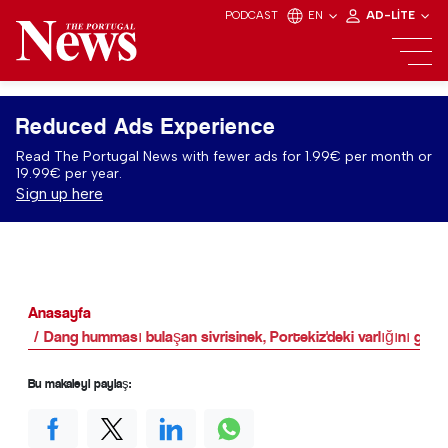
PODCAST
EN
AD-LITE
Reduced Ads Experience
Read The Portugal News with fewer ads for 1.99€ per month or
19.99€ per year.
Sign up here
Anasayfa
Dang humması bulaşan sivrisinek, Portekiz'deki varlığını geniş
Bu makaleyi paylaş: