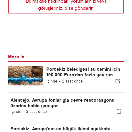
Bu makale hakkındaki yorumlarınızı veya
görüşlerinizi bize gönderin.
More in
Portekiz belediyesi su temini için
190.000 Euro'dan fazla yatırım
yapıyor
İçinde -
2 saat önce
Alentejo, Avrupa fonlarıyla çevre restorasyonu
üzerine bahis yapıyor
İçinde -
3 saat önce
Portekiz, Avrupa'nın en büyük ikinci ayakkabı