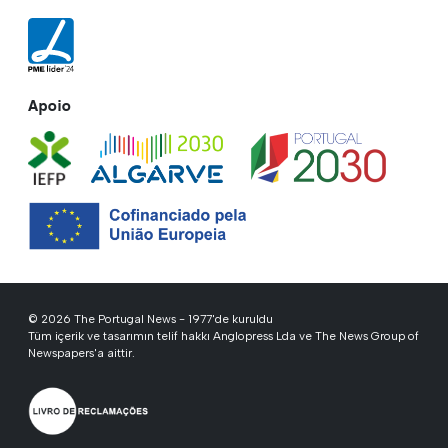
Apoio
© 2026 The Portugal News - 1977'de kuruldu
Tüm içerik ve tasarımın telif hakkı Anglopress Lda ve The News Group of
Newspapers'a aittir.