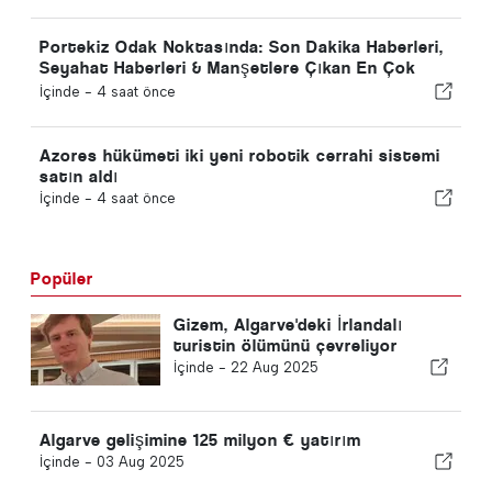
Portekiz Odak Noktasında: Son Dakika Haberleri,
Seyahat Haberleri & Manşetlere Çıkan En Çok
Olan Hikayeler
İçinde -
4 saat önce
Azores hükümeti iki yeni robotik cerrahi sistemi
satın aldı
İçinde -
4 saat önce
Popüler
Gizem, Algarve'deki İrlandalı
turistin ölümünü çevreliyor
İçinde -
22 Aug 2025
Algarve gelişimine 125 milyon € yatırım
İçinde -
03 Aug 2025