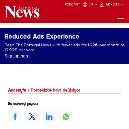
PODCAST
EN
AD-LITE
Reduced Ads Experience
Read The Portugal News with fewer ads for 1.99€ per month or
19.99€ per year.
Sign up here
Anasayfa
Portekiz'de hava değişiyor
Bu makaleyi paylaş: