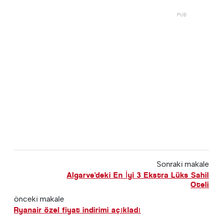
Sonraki makale
Algarve'deki En İyi 3 Ekstra Lüks Sahil
Oteli
önceki makale
Ryanair özel fiyat indirimi açıkladı