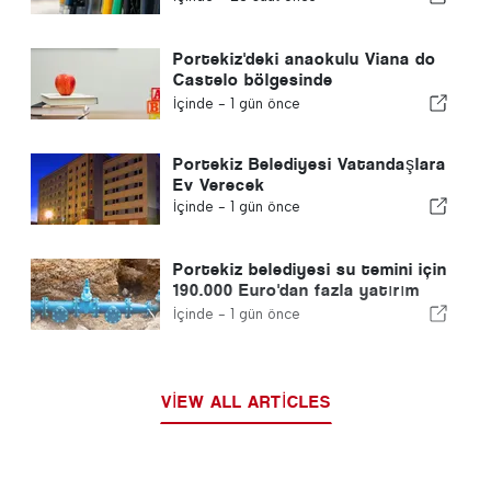
Portekiz'deki anaokulu Viana do
Castelo bölgesinde
kapanmayacak
İçinde -
1 gün önce
Portekiz Belediyesi Vatandaşlara
Ev Verecek
İçinde -
1 gün önce
Portekiz belediyesi su temini için
190.000 Euro'dan fazla yatırım
yapıyor
İçinde -
1 gün önce
VIEW ALL ARTICLES