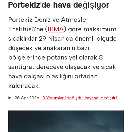
Portekiz'de hava değişiyor
Portekiz Deniz ve Atmosfer
Enstitüsü'ne (
IPMA
) göre maksimum
sıcaklıklar 29 Nisan'da önemli ölçüde
düşecek ve anakaranın bazı
bölgelerinde potansiyel olarak 8
santigrat dereceye ulaşacak ve sıcak
hava dalgası olasılığını ortadan
kaldıracak.
in ·
28 Apr 2026
·
0 Yorumlar (değiştir | kaynağı değiştir)