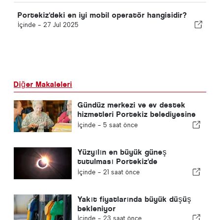
Portekiz'deki en iyi mobil operatör hangisidir?
İçinde -
27 Jul 2025
Diğer Makaleleri
Gündüz merkezi ve ev destek
hizmetleri Portekiz belediyesine
geri dönecek
İçinde -
5 saat önce
Yüzyılın en büyük güneş
tutulması Portekiz'de
gerçekleşiyor
İçinde -
21 saat önce
Yakıt fiyatlarında büyük düşüş
bekleniyor
İçinde -
23 saat önce