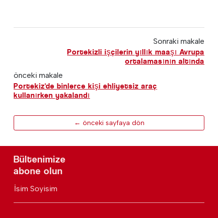
Sonraki makale
Portekizli işçilerin yıllık maaşı Avrupa
ortalamasının altında
önceki makale
Portekiz'de binlerce kişi ehliyetsiz araç
kullanırken yakalandı
← önceki sayfaya dön
Bültenimize
abone olun
İsim Soyisim