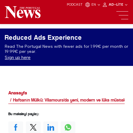
PODCAST
EN
AD-LITE
Reduced Ads Experience
Read The Portugal News with fewer ads for 1.99€ per month or
19.99€ per year.
Sign up here
Anasayfa
Haftanın Mülkü: Vilamoura'da yeni, modern ve lüks müstakil e
Bu makaleyi paylaş: