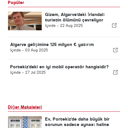
Popüler
Gizem, Algarve'deki İrlandalı
turistin ölümünü çevreliyor
İçinde -
22 Aug 2025
Algarve gelişimine 125 milyon € yatırım
İçinde -
03 Aug 2025
Portekiz'deki en iyi mobil operatör hangisidir?
İçinde -
27 Jul 2025
Diğer Makaleleri
Ev, Portekiz'de daha büyük bir
sorunun sadece aynası haline