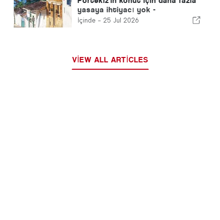
Portekiz'in konut için daha fazla
yasaya ihtiyacı yok -
Gerçekleşmesi gerekiyor!
İçinde -
25 Jul 2026
VIEW ALL ARTICLES