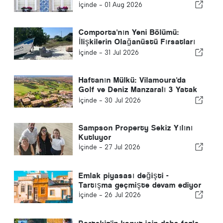
geldi
İçinde -
01 Aug 2026
Comporta'nın Yeni Bölümü:
İlişkilerin Olağanüstü Fırsatları
Şekillendirdiği Yer
İçinde -
31 Jul 2026
Haftanın Mülkü: Vilamoura'da
Golf ve Deniz Manzaralı 3 Yatak
Odalı Penthouse
İçinde -
30 Jul 2026
Sampson Property Sekiz Yılını
Kutluyor
İçinde -
27 Jul 2026
Emlak piyasası değişti -
Tartışma geçmişte devam ediyor
İçinde -
26 Jul 2026