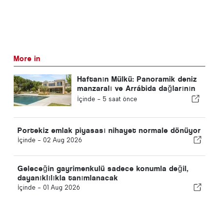
More in
Haftanın Mülkü: Panoramik deniz
manzaralı ve Arrábida dağlarının
manzarasına sahip seçkin sahil
İçinde -
5 saat önce
villası
Portekiz emlak piyasası nihayet normale dönüyor
İçinde -
02 Aug 2026
Geleceğin gayrimenkulü sadece konumla değil,
dayanıklılıkla tanımlanacak
İçinde -
01 Aug 2026