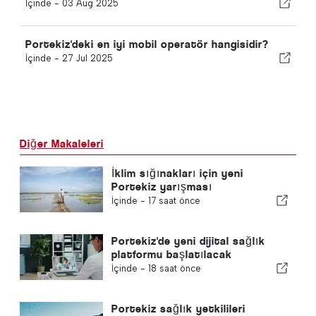
İçinde -
03 Aug 2025
Portekiz'deki en iyi mobil operatör hangisidir?
İçinde -
27 Jul 2025
Diğer Makaleleri
İklim sığınakları için yeni
Portekiz yarışması
İçinde -
17 saat önce
Portekiz'de yeni dijital sağlık
platformu başlatılacak
İçinde -
18 saat önce
Portekiz sağlık yetkilileri