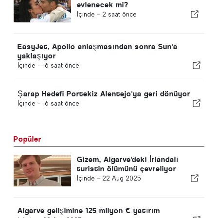
evlenecek mi?
İçinde -
2 saat önce
EasyJet, Apollo anlaşmasından sonra Sun'a
yaklaşıyor
İçinde -
16 saat önce
Şarap Hedefi Portekiz Alentejo'ya geri dönüyor
İçinde -
16 saat önce
Popüler
Gizem, Algarve'deki İrlandalı
turistin ölümünü çevreliyor
İçinde -
22 Aug 2025
Algarve gelişimine 125 milyon € yatırım