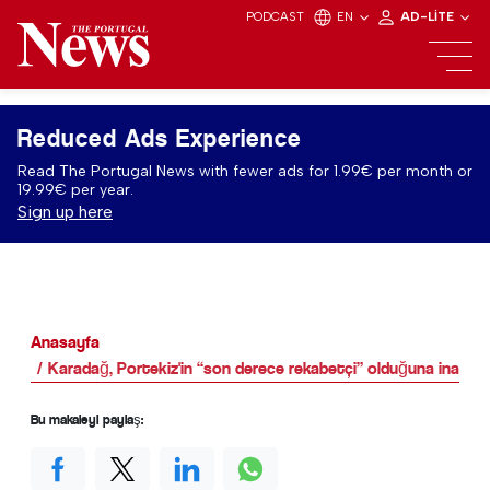
PODCAST
EN
AD-LITE
Reduced Ads Experience
Read The Portugal News with fewer ads for 1.99€ per month or
19.99€ per year.
Sign up here
Anasayfa
Karadağ, Portekiz'in “son derece rekabetçi” olduğuna inanıyo
Bu makaleyi paylaş: