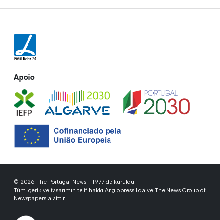
Apoio
© 2026 The Portugal News - 1977'de kuruldu
Tüm içerik ve tasarımın telif hakkı Anglopress Lda ve The News Group of
Newspapers'a aittir.