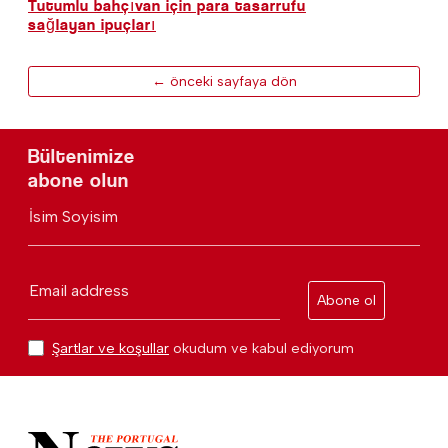
Tutumlu bahçıvan için para tasarrufu
sağlayan ipuçları
← önceki sayfaya dön
Bültenimize
abone olun
İsim Soyisim
Email address
Abone ol
Şartlar ve koşullar
okudum ve kabul ediyorum