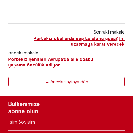
Sonraki makale
Portekiz okullarda cep telefonu yasağını
uzatmaya karar verecek
önceki makale
Portekiz şehirleri Avrupa'da aile dostu
yaşama öncülük ediyor
← önceki sayfaya dön
Bültenimize
abone olun
İsim Soyisim