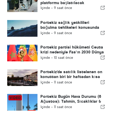
platformu başlatılacak
İçinde -
9 saat önce
Portekiz sağlık yetkilileri
boğulma tehlikeleri konusunda
uyardı
İçinde -
9 saat önce
Portekiz partisi hükümeti Ceuta
krizi nedeniyle Fas'ın 2030 Dünya
Kupası ev sahipliğini yeniden
İçinde -
10 saat önce
gözden geçirmeye çağırdı
Portekiz'de satılık listelenen on
konuttan biri bir haftadan kısa
bir sürede satılıyor
İçinde -
11 saat önce
Portekiz Bugün Hava Durumu (6
Ağustos): Tahmin, Sıcaklıklar &
Ne Beklenmeli
İçinde -
11 saat önce