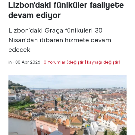
Lizbon'daki füniküler faaliyete
devam ediyor
Lizbon'daki Graça füniküleri 30
Nisan'dan itibaren hizmete devam
edecek.
in ·
30 Apr 2026
·
0 Yorumlar (değiştir | kaynağı değiştir)