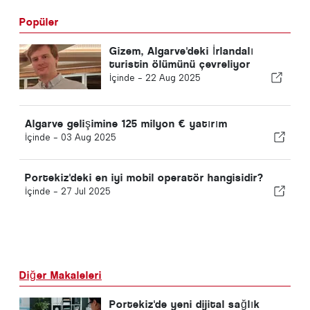
Popüler
Gizem, Algarve'deki İrlandalı
turistin ölümünü çevreliyor
İçinde -
22 Aug 2025
Algarve gelişimine 125 milyon € yatırım
İçinde -
03 Aug 2025
Portekiz'deki en iyi mobil operatör hangisidir?
İçinde -
27 Jul 2025
Diğer Makaleleri
Portekiz'de yeni dijital sağlık