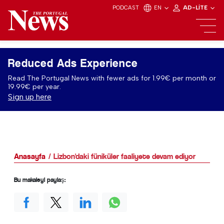
PODCAST
EN
AD-LITE
Reduced Ads Experience
Read The Portugal News with fewer ads for 1.99€ per month or
19.99€ per year.
Sign up here
Anasayfa
Lizbon'daki füniküler faaliyete devam ediyor
Bu makaleyi paylaş: