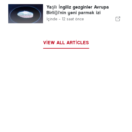
Yaşlı İngiliz gezginler Avrupa
Birliği'nin yeni parmak izi
kontrolleri ile mücadele ediyor
İçinde -
12 saat önce
VIEW ALL ARTICLES