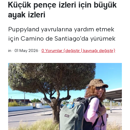
Küçük pençe izleri için büyük
ayak izleri
Puppyland yavrularına yardım etmek
için Camino de Santiago'da yürümek
in ·
01 May 2026
·
0 Yorumlar (değiştir | kaynağı değiştir)