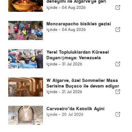
deneyimi ile Algarve'ye geri
dönüyor
İçinde -
04 Aug 2026
Moncarapacho bisiklet gezisi
İçinde -
04 Aug 2026
Yerel Topluluklardan Küresel
Dayanışmaya: Venezuela
Depremlerinden Sonra Kolektif
İçinde -
31 Jul 2026
Yanıt
W Algarve, özel Sommelier Masa
Serisine Buçaco ile devam ediyor
İçinde -
21 Jul 2026
Carvoeiro"da Katolik Ayini
İçinde -
20 Jul 2026