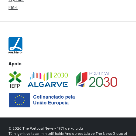
Flört
Apoio
© 2026 The Portugal News - 1977'de kuruldu
Tüm içerik ve tasarımın telif hakkı Anglopress Lda ve The News Group of