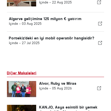
İçinde -
22 Aug 2025
Algarve gelişimine 125 milyon € yatırım
İçinde -
03 Aug 2025
Portekiz'deki en iyi mobil operatör hangisidir?
İçinde -
27 Jul 2025
Diğer Makaleleri
Alvor, Ruby ve Miras
İçinde -
05 Aug 2026
KAN.JO, Asya esintili bir yemek