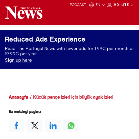
PODCAST
EN
AD-LITE
Reduced Ads Experience
Read The Portugal News with fewer ads for 1.99€ per month or
19.99€ per year.
Sign up here
Anasayfa
Küçük pençe izleri için büyük ayak izleri
Bu makaleyi paylaş: