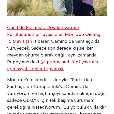
Canil de Portimão Dostları yardım
kuruluşunun bir üyesi olan Monique Gieling,
16 Mayıs'tan
itibaren Camino de Santiago'da
yürüyecek. Sadece son derece kişisel bir
meydan okuma olarak değil, aynı zamanda
Puppyland'daki (
@puppyland .fcp) yavruları
için hayati fonlar toplamak
.
Monique'nin kendi sözleriyle: “Porto'dan
Santiago de Compostela'ya Camino'da
yürüyorum ve hiçbir şeyi kanıtlamak için değil,
sadece OLMAK için tek başıma yürümem
gerektiğini hissediyorum... Bu yolculuk yıllardır
içimde yaşıyor! Her zaman 'sonra', her zaman