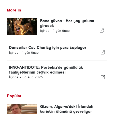
More in
Bana güven - Her şey yoluna
girecek
İçinde -
1 gün önce
Dansçılar Cat Charity için para topluyor
İçinde -
1 gün önce
INNO-ANTIDOTE: Portekiz'de gönüllülük
faaliyetlerinin teşvik edilmesi
İçinde -
06 Aug 2026
Popüler
Gizem, Algarve'deki İrlandalı
turistin ölümünü çevreliyor