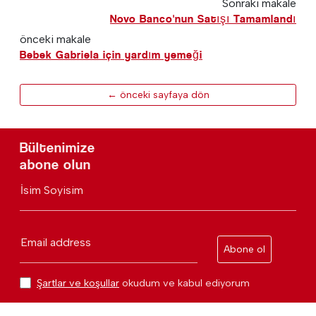
Sonraki makale
Novo Banco'nun Satışı Tamamlandı
önceki makale
Bebek Gabriela için yardım yemeği
← önceki sayfaya dön
Bültenimize
abone olun
İsim Soyisim
Email address
Abone ol
Şartlar ve koşullar
okudum ve kabul ediyorum