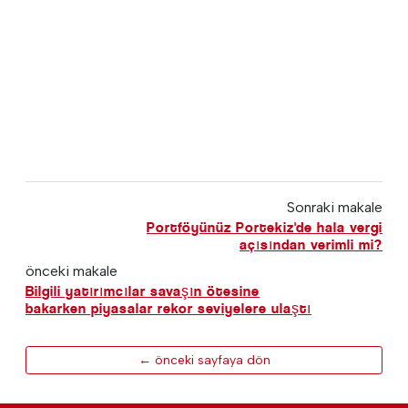
Sonraki makale
Portföyünüz Portekiz'de hala vergi
açısından verimli mi?
önceki makale
Bilgili yatırımcılar savaşın ötesine
bakarken piyasalar rekor seviyelere ulaştı
← önceki sayfaya dön