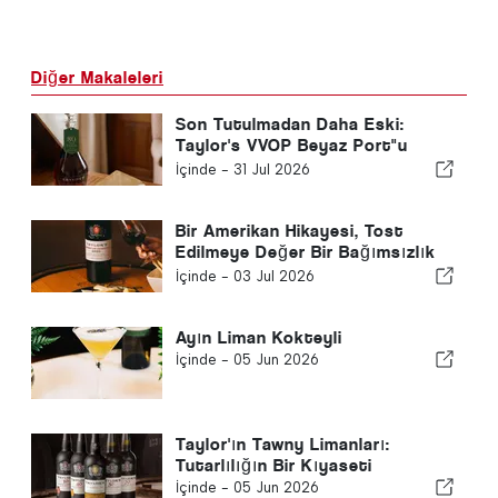
Diğer Makaleleri
Son Tutulmadan Daha Eski:
Taylor's VVOP Beyaz Port"u
Tanıttı
İçinde -
31 Jul 2026
Bir Amerikan Hikayesi, Tost
Edilmeye Değer Bir Bağımsızlık
Günü
İçinde -
03 Jul 2026
Ayın Liman Kokteyli
İçinde -
05 Jun 2026
Taylor'ın Tawny Limanları:
Tutarlılığın Bir Kıyaseti
İçinde -
05 Jun 2026