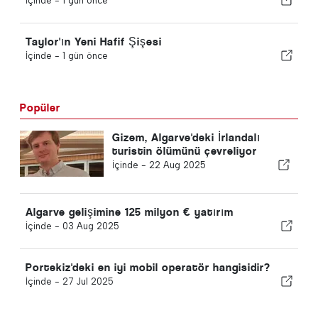
İçinde -
1 gün önce
Taylor'ın Yeni Hafif Şişesi
İçinde -
1 gün önce
Popüler
Gizem, Algarve'deki İrlandalı
turistin ölümünü çevreliyor
İçinde -
22 Aug 2025
Algarve gelişimine 125 milyon € yatırım
İçinde -
03 Aug 2025
Portekiz'deki en iyi mobil operatör hangisidir?
İçinde -
27 Jul 2025