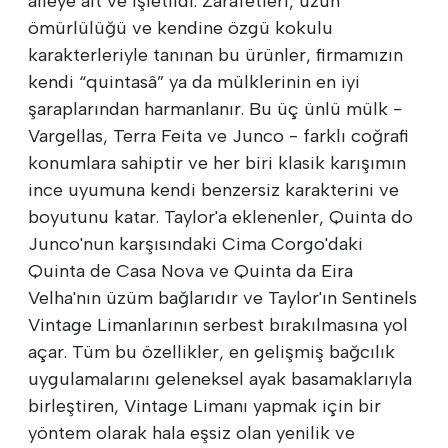
aileye ait ve işletildi. Zarafetleri, uzun
ömürlülüğü ve kendine özgü kokulu
karakterleriyle tanınan bu ürünler, firmamızın
kendi “quintasâ” ya da mülklerinin en iyi
şaraplarından harmanlanır. Bu üç ünlü mülk -
Vargellas, Terra Feita ve Junco - farklı coğrafi
konumlara sahiptir ve her biri klasik karışımın
ince uyumuna kendi benzersiz karakterini ve
boyutunu katar. Taylor'a eklenenler, Quinta do
Junco'nun karşısındaki Cima Corgo'daki
Quinta de Casa Nova ve Quinta da Eira
Velha'nın üzüm bağlarıdır ve Taylor'ın Sentinels
Vintage Limanlarının serbest bırakılmasına yol
açar. Tüm bu özellikler, en gelişmiş bağcılık
uygulamalarını geleneksel ayak basamaklarıyla
birleştiren, Vintage Limanı yapmak için bir
yöntem olarak hala eşsiz olan yenilik ve