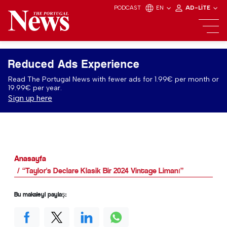
PODCAST
EN
AD-LITE
Reduced Ads Experience
Read The Portugal News with fewer ads for 1.99€ per month or
19.99€ per year.
Sign up here
Anasayfa
“Taylor's Declare Klasik Bir 2024 Vintage Limanı”
Bu makaleyi paylaş: