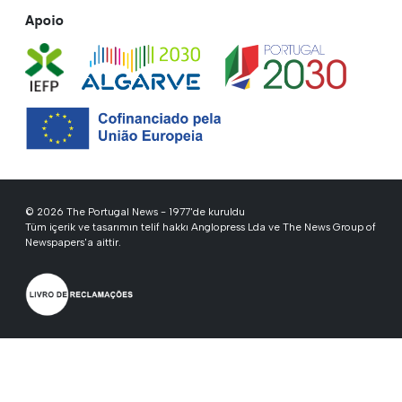
Apoio
© 2026 The Portugal News - 1977'de kuruldu
Tüm içerik ve tasarımın telif hakkı Anglopress Lda ve The News Group of
Newspapers'a aittir.