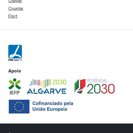
Olaylar
Oyunlar
Flört
Apoio