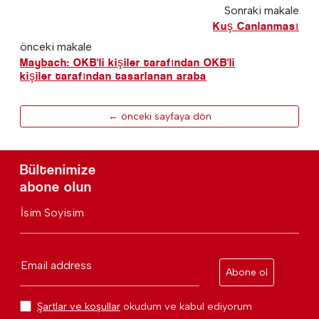
Sonraki makale
Kuş Canlanması
önceki makale
Maybach: OKB'li kişiler tarafından OKB'li
kişiler tarafından tasarlanan araba
← önceki sayfaya dön
Bültenimize
abone olun
İsim Soyisim
Email address
Abone ol
Şartlar ve koşullar
okudum ve kabul ediyorum