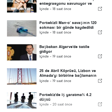
entegrasyonu savunuyor ve
göçmenler için hızlı bir kanal
İçinde -
18 saat önce
sağlıyor
Portekizli Man-o' savaşının 120
sokması bir günde kaydedildi
İçinde -
18 saat önce
Başbakan Algarve'de tatile
gidiyor
İçinde -
19 saat önce
25 de Abril Köprüsü, Lizbon ve
Almada'yı birbirine bağlamanın
60. yılını kutluyor
İçinde -
19 saat önce
Portekiz'de iş yaratma% 4.2
düştü
İçinde -
20 saat önce