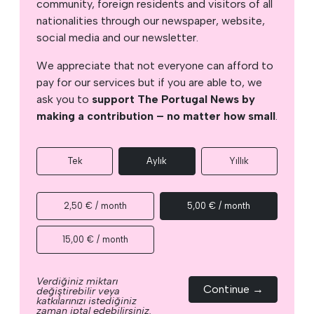
community, foreign residents and visitors of all
nationalities through our newspaper, website,
social media and our newsletter.
We appreciate that not everyone can afford to
pay for our services but if you are able to, we
ask you to
support The Portugal News by
making a contribution – no matter how small
.
Tek
Aylık
Yıllık
2,50 € / month
5,00 € / month
15,00 € / month
Verdiğiniz miktarı
Continue →
değiştirebilir veya
katkılarınızı istediğiniz
zaman iptal edebilirsiniz.