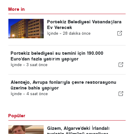
More in
Portekiz Belediyesi Vatandaşlara
Ev Verecek
İçinde -
28 dakika önce
Portekiz belediyesi su temini için 190.000
Euro'dan fazla yatırım yapıyor
İçinde -
3 saat önce
Alentejo, Avrupa fonlarıyla çevre restorasyonu
üzerine bahis yapıyor
İçinde -
4 saat önce
Popüler
Gizem, Algarve'deki İrlandalı
turistin ölümünü çevreliyor