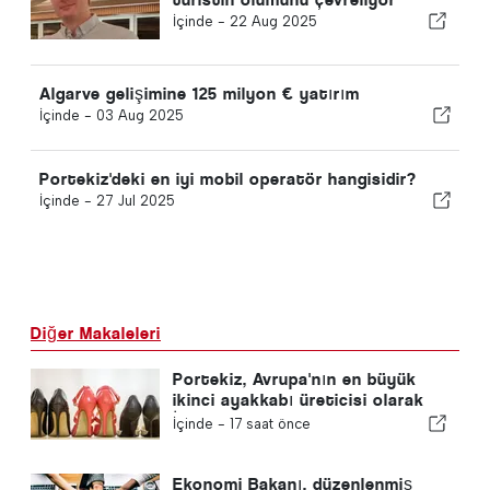
İçinde -
22 Aug 2025
Algarve gelişimine 125 milyon € yatırım
İçinde -
03 Aug 2025
Portekiz'deki en iyi mobil operatör hangisidir?
İçinde -
27 Jul 2025
Diğer Makaleleri
Portekiz, Avrupa'nın en büyük
ikinci ayakkabı üreticisi olarak
İspanya'yı geride bıraktı
İçinde -
17 saat önce
Ekonomi Bakanı, düzenlenmiş