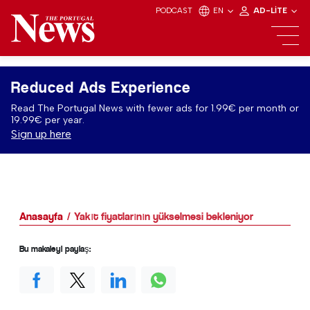
PODCAST
EN
AD-LITE
Reduced Ads Experience
Read The Portugal News with fewer ads for 1.99€ per month or
19.99€ per year.
Sign up here
Anasayfa
Yakıt fiyatlarının yükselmesi bekleniyor
Bu makaleyi paylaş: