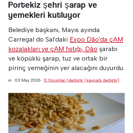
Portekiz şehri şarap ve
yemekleri kutluyor
Belediye başkanı, Mayıs ayında
Carregal do Sal'daki
Expo Dão'da çAM
kozalakları ve çAM fıstığı, Dão
şarabı
ve köpüklü şarap, tuz ve ortak bir
pirinç yemeğinin yer alacağını duyurdu.
in ·
03 May 2026
·
0 Yorumlar (değiştir | kaynağı değiştir)