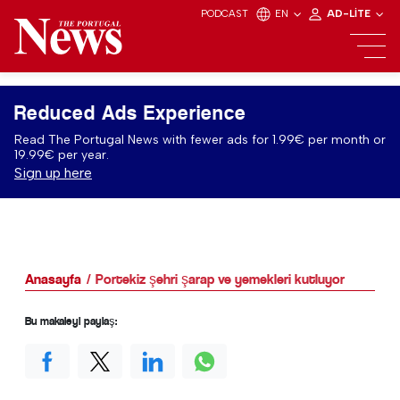
PODCAST
EN
AD-LITE
Reduced Ads Experience
Read The Portugal News with fewer ads for 1.99€ per month or
19.99€ per year.
Sign up here
Anasayfa
Portekiz şehri şarap ve yemekleri kutluyor
Bu makaleyi paylaş: