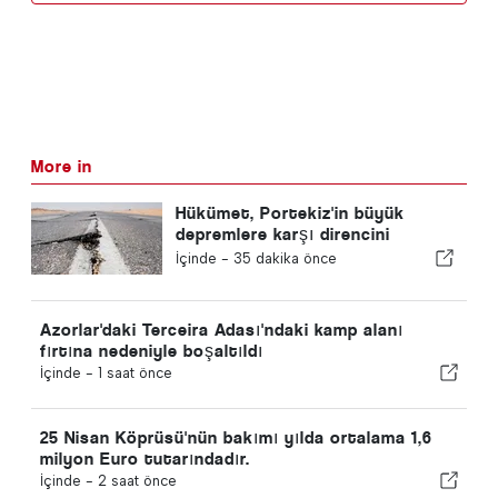
More in
Hükümet, Portekiz'in büyük
depremlere karşı direncini
artırmak için 30 yıllık ulusal plan
İçinde -
35 dakika önce
hazırlıyor
Azorlar'daki Terceira Adası'ndaki kamp alanı
fırtına nedeniyle boşaltıldı
İçinde -
1 saat önce
25 Nisan Köprüsü'nün bakımı yılda ortalama 1,6
milyon Euro tutarındadır.
İçinde -
2 saat önce