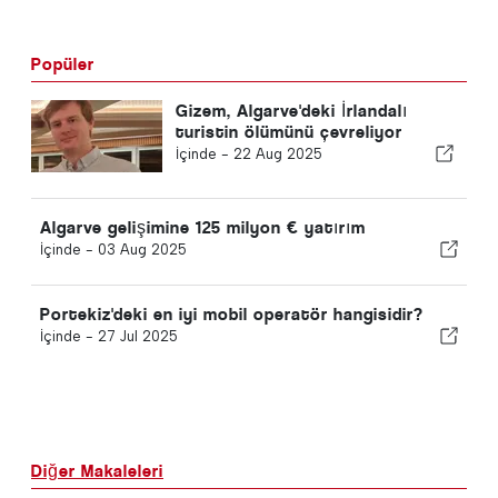
Popüler
Gizem, Algarve'deki İrlandalı
turistin ölümünü çevreliyor
İçinde -
22 Aug 2025
Algarve gelişimine 125 milyon € yatırım
İçinde -
03 Aug 2025
Portekiz'deki en iyi mobil operatör hangisidir?
İçinde -
27 Jul 2025
Diğer Makaleleri