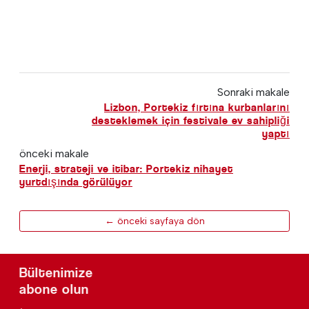
Sonraki makale
Lizbon, Portekiz fırtına kurbanlarını
desteklemek için festivale ev sahipliği
yaptı
önceki makale
Enerji, strateji ve itibar: Portekiz nihayet
yurtdışında görülüyor
← önceki sayfaya dön
Bültenimize
abone olun