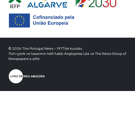
© 2026 The Portugal News - 1977'de kuruldu
Tüm içerik ve tasarımın telif hakkı Anglopress Lda ve The News Group of
Newspapers'a aittir.