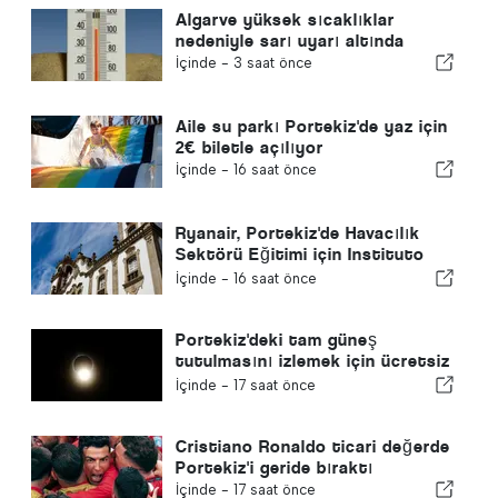
Algarve yüksek sıcaklıklar
nedeniyle sarı uyarı altında
İçinde -
3 saat önce
Aile su parkı Portekiz'de yaz için
2€ biletle açılıyor
İçinde -
16 saat önce
Ryanair, Portekiz'de Havacılık
Sektörü Eğitimi için Instituto
Piaget de Viseu ile stratejik
İçinde -
16 saat önce
ittifak kurdu
Portekiz'deki tam güneş
tutulmasını izlemek için ücretsiz
gözlükler tükendi
İçinde -
17 saat önce
Cristiano Ronaldo ticari değerde
Portekiz'i geride bıraktı
İçinde -
17 saat önce